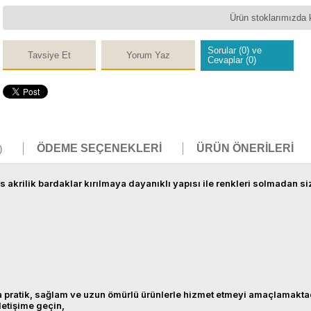
Ürün stoklarımızda 
Sorular (0) ve
Tavsiye Et
Yorum Yaz
Cevaplar (0)
ÖDEME SEÇENEKLERI
ÜRÜN ÖNERILERI
)
 akrilik bardaklar kırılmaya dayanıklı yapısı ile renkleri solmadan si
sına pratik, sağlam ve uzun ömürlü ürünlerle hizmet etmeyi amaçlamakta
iletişime geçin,