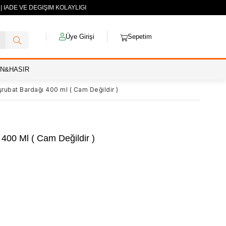
| İADE VE DEĞİŞİM KOLAYLIĞI
Üye Girişi
Sepetim
AN&HASIR
şrubat Bardağı 400 ml ( Cam Değildir )
 400 Ml ( Cam Değildir )