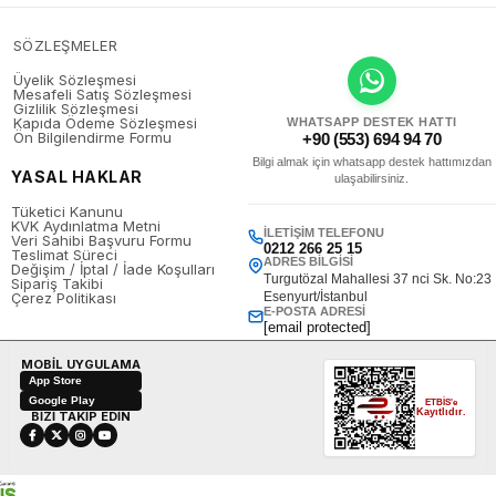
SÖZLEŞMELER
Üyelik Sözleşmesi
Mesafeli Satış Sözleşmesi
Gizlilik Sözleşmesi
Kapıda Ödeme Sözleşmesi
WHATSAPP DESTEK HATTI
Ön Bilgilendirme Formu
+90 (553) 694 94 70
Bilgi almak için whatsapp destek hattımızdan
YASAL HAKLAR
ulaşabilirsiniz.
Tüketici Kanunu
KVK Aydınlatma Metni
İLETIŞIM TELEFONU
Veri Sahibi Başvuru Formu
0212 266 25 15
Teslimat Süreci
ADRES BILGISI
Değişim / İptal / İade Koşulları
Turgutözal Mahallesi 37 nci Sk. No:23
Sipariş Takibi
Çerez Politikası
Esenyurt/İstanbul
E-POSTA ADRESI
[email protected]
MOBİL UYGULAMA
App Store
Google Play
ETBİS'e
Kayıtlıdır.
BİZİ TAKİP EDİN