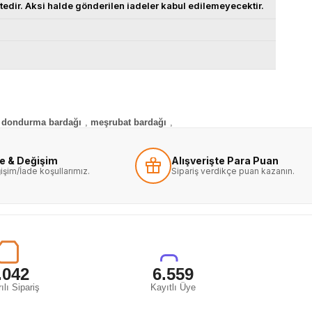
ktedir. Aksi halde gönderilen iadeler kabul edilemeyecektir.
dondurma bardağı
,
meşrubat bardağı
,
de & Değişim
Alışverişte Para Puan
işim/İade koşullarımız.
Sipariş verdikçe puan kazanın.
.042
6.559
ılı Sipariş
Kayıtlı Üye