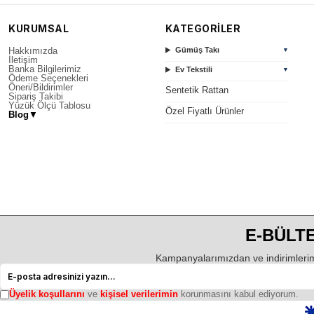
KURUMSAL
KATEGORİLER
Hakkımızda
Gümüş Takı
▼
İletişim
Banka Bilgilerimiz
Ev Tekstili
▼
Ödeme Seçenekleri
Öneri/Bildirimler
Sentetik Rattan
Sipariş Takibi
Yüzük Ölçü Tablosu
Özel Fiyatlı Ürünler
Blog
▼
E-BÜLTE
Kampanyalarımızdan ve indirimlerim
Üyelik koşullarını
ve
kişisel verilerimin
korunmasını kabul ediyorum.