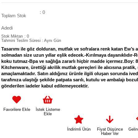
:
0
Toplam Stok
Adedi
Stok Miktarı
:
0
Tahmini Teslim Süresi
:
Aynı Gün
Tasarımı ile göz dolduran, mutfak ve sofralara renk katan Ew’s akr
solmadan size uzun yıllar eşlik edecek.-Kırılmaya dayanıklıdır-
koku tutmaz-Bpa ve sağlığa zararlı hiçbir madde içermez.Boy: 
Kitchenware, ürettiği akrilik mutfak gereçleri ile alıcısına prat
amaçlamaktadır. Satın aldığınız ürünle ilgili oluşan sorunda ivedi
tarafınıza ulaştığı şekilde patpata sarılı, kutulu ve ambalajı bo
gönderilen iadeler kabul edilemeyecektir.
Favorilere Ekle
İstek Listeme
Ekle
İndirimli Ürün
Fiyat Düşünce
Geli
Haber Ver