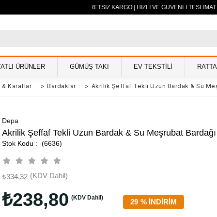
500 TL VE ÜZERİ ÜCRETSİZ KARGO | HIZLI VE GÜVENLİ TESLİMAT 
YATLI ÜRÜNLER
GÜMÜŞ TAKI
EV TEKSTİLİ
RATT
 & Karaflar
>
Bardaklar
>
Akrilik Şeffaf Tekli Uzun Bardak & Su Me
Depa
Akrilik Şeffaf Tekli Uzun Bardak & Su Meşrubat Bardağı
(6636)
(KDV Dahil)
₺334,32
₺238,80
(KDV Dahil)
29
%
İNDIRIM