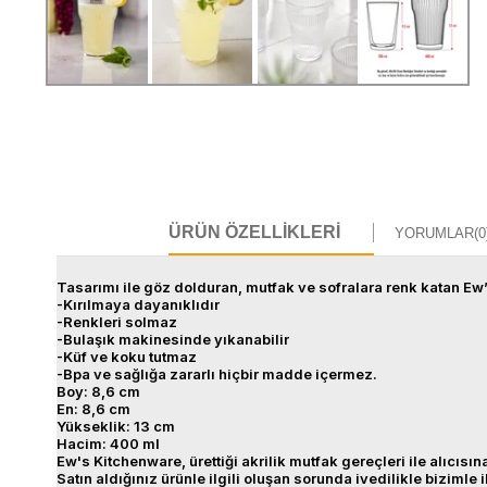
ÜRÜN ÖZELLIKLERI
YORUMLAR
(0
Tasarımı ile göz dolduran, mutfak ve sofralara renk katan Ew’s
-Kırılmaya dayanıklıdır
-Renkleri solmaz
-Bulaşık makinesinde yıkanabilir
-Küf ve koku tutmaz
-Bpa ve sağlığa zararlı hiçbir madde içermez.
Boy: 8,6 cm
En: 8,6 cm
Yükseklik: 13 cm
Hacim: 400 ml
Ew's Kitchenware, ürettiği akrilik mutfak gereçleri ile alıcı
Satın aldığınız ürünle ilgili oluşan sorunda ivedilikle bizimle 