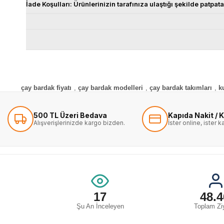
İade Koşulları: Ürünlerinizin tarafınıza ulaştığı şekilde patp
çay bardak fiyatı
,
çay bardak modelleri
,
çay bardak takımları
,
k
500 TL Üzeri Bedava
Kapıda Nakit / K
Alışverişlerinizde kargo bizden.
İster online, ister 
17
48.4
Şu An İnceleyen
Toplam Ziy