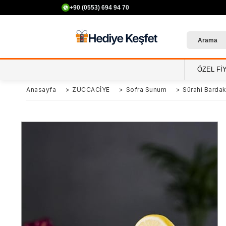
+90 (0553) 694 94 70
ÖZEL Fİ
Anasayfa
>
ZÜCCACİYE
>
Sofra Sunum
>
Sürahi Bardak