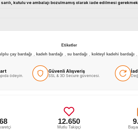
ata sarılı, kutulu ve ambalajı bozulmamış olarak iade edilmesi gerekme
Etiketler
ulplu çay bardağı
,
kadeh bardağı
,
su bardağı
,
kokteyl kadehi bardağı
,
art
Güvenli Alışveriş
İa
kapıda ödeyin.
SSL & 3D Secure güvencesi.
Değ
68
12.650
9
aretçi
Mutlu Takipçi
Başar