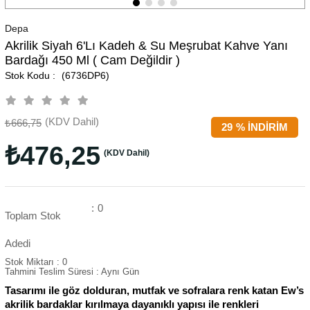
Depa
Akrilik Siyah 6'lı Kadeh & Su Meşrubat Kahve Yanı
Bardağı 450 Ml ( Cam Değildir )
(6736DP6)
(KDV Dahil)
₺666,75
29
%
İNDIRIM
₺476,25
(KDV Dahil)
:
0
Toplam Stok
Adedi
Stok Miktarı
:
0
Tahmini Teslim Süresi
:
Aynı Gün
Tasarımı ile göz dolduran, mutfak ve sofralara renk katan Ew’s
akrilik bardaklar kırılmaya dayanıklı yapısı ile renkleri