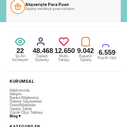
Alışverişte Para Puan
Sipariş verdikçe puan kazanın.
22
48.468
12.650
9.042
6.559
Şu An
Toplam
Mutlu
Başarılı
Kayıtlı Üye
İnceleyen
Ziyaretçi
Takipçi
Sipariş
KURUMSAL
Hakkımızda
İletişim
Banka Bilgilerimiz
Ödeme Seçenekleri
Öneri/Bildirimler
Sipariş Takibi
Yüzük Ölçü Tablosu
Blog
▼
KATEGORİLER