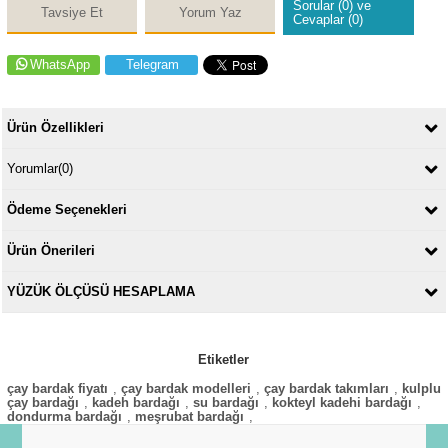
Sorular (0) ve
Tavsiye Et
Yorum Yaz
Cevaplar (0)
WhatsApp
Telegram
Ürün Özellikleri
Yorumlar
(0)
Ödeme Seçenekleri
Ürün Önerileri
YÜZÜK ÖLÇÜSÜ HESAPLAMA
Etiketler
çay bardak fiyatı
,
çay bardak modelleri
,
çay bardak takımları
,
kulplu
çay bardağı
,
kadeh bardağı
,
su bardağı
,
kokteyl kadehi bardağı
,
dondurma bardağı
,
meşrubat bardağı
,