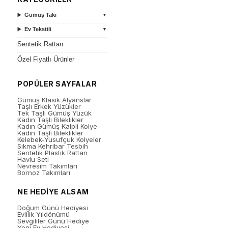
Gümüş Takı
▼
Ev Tekstili
▼
Sentetik Rattan
Özel Fiyatlı Ürünler
POPÜLER SAYFALAR
Gümüş Klasik Alyanslar
Taşlı Erkek Yüzükler
Tek Taşlı Gümüş Yüzük
Kadın Taşlı Bileklikler
Kadın Gümüş Kalpli Kolye
Kadın Taşlı Bileklikler
Kelebek-Yusufçuk Kolyeler
Sıkma Kehribar Tesbih
Sentetik Plastik Rattan
Havlu Seti
Nevresim Takımları
Bornoz Takımları
NE HEDİYE ALSAM
Doğum Günü Hediyesi
Evlilik Yıldönümü
Sevgililer Günü Hediye
Yeni Ev Hediyesi