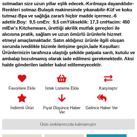
solmadan size uzun yıllar eşlik edecek.-Kırılmaya dayanıklıdır-
Renkleri solmaz-Bulaşık makinesinde yıkanabilir-Küf ve koku
tutmaz-Bpa ve sağlığa zararlı hiçbir madde içermez.-6
adettir.Boy: 9,5 cmEn: 9,5 cmYükseklik: 17,3 cmHacim: 450
mlEw's Kitchenware, ürettiği akrilik mutfak gereçleri ile
alıcısına pratik, sağlam ve uzun ömürlü ürünlerle hizmet
etmeyi amaçlamaktadır. Satın aldığınız ürünle ilgili oluşan
sorunda ivedilikle bizimle iletişime geçin,İade Koşulları:
Ürünlerinizin tarafınıza ulaştığı şekilde patpata sarılı, kutulu ve
ambalajı bozulmamış olarak iade edilmesi gerekmektedir. Aksi
halde gönderilen iadeler kabul edilemeyecektir.
Favorilere Ekle
İstek Listeme Ekle
Karşılaştır
İndirimli Ürün
Fiyat Düşünce Haber
Gelince Haber Ver
Ver
Ürün stoklarımızda kalmamıştır.