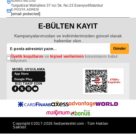
ADRES BILGISI
Turgutözal Mahallesi 37 nci Sk. No:23 Esenyurt/İstanbul
E-POSTA ADRESI
[email protected]
E-BÜLTEN KAYIT
Kampanyalarımızdan ve indirimlerimizden güncel olarak
haberdar olun.
Gönder
Üyelik koşullarını
ve
kişisel verilerimin
korunmasını kabul
ediyorum.
MOBİL UYGULAMA
App Store
Google Play
ETBİS'e
Kayıtlıdır.
BİZİ TAKİP EDİN
Copyright ©2017-2026 hediyekesfet.com - Tüm Hakları
Saklıdır.