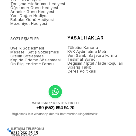
Tanışma Yıldönümü Hediyesi
Öğretmen Günü Hediyesi
Anneler Günü Hediyesi
Yeni Doğan Hediyesi
Babalar Günü Hediyesi
Mezuniyet Hediyesi
YASAL HAKLAR
SÖZLEŞMELER
Tüketici Kanunu
Üyelik Sözleşmesi
KVK Aydınlatma Metni
Mesafeli Satış Sözleşmesi
Veri Sahibi Başvuru Formu
Gizlilik Sözleşmesi
Teslimat Süreci
Kapıda Ödeme Sözleşmesi
Değişim / İptal / İade Koşulları
Ön Bilgilendirme Formu
Sipariş Takibi
Çerez Politikası
WHATSAPP DESTEK HATTI
+90 (553) 694 94 70
Bilgi almak için whatsapp destek hattımızdan ulaşabilirsiniz.
İLETIŞIM TELEFONU
0212 266 25 15