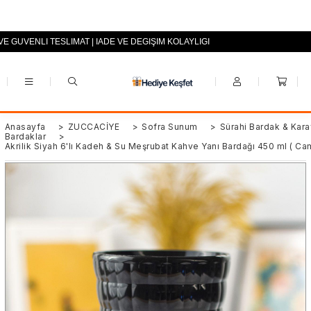
VE GÜVENLİ TESLİMAT | İADE VE DEĞİŞİM KOLAYLIĞI
+90 (0553) 694 94 70
Anasayfa
>
ZÜCCACİYE
>
Sofra Sunum
>
Sürahi Bardak & Kara
Bardaklar
>
Akrilik Siyah 6'lı Kadeh & Su Meşrubat Kahve Yanı Bardağı 450 ml ( Cam