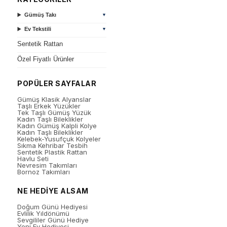
Gümüş Takı
▼
Ev Tekstili
▼
Sentetik Rattan
Özel Fiyatlı Ürünler
POPÜLER SAYFALAR
Gümüş Klasik Alyanslar
Taşlı Erkek Yüzükler
Tek Taşlı Gümüş Yüzük
Kadın Taşlı Bileklikler
Kadın Gümüş Kalpli Kolye
Kadın Taşlı Bileklikler
Kelebek-Yusufçuk Kolyeler
Sıkma Kehribar Tesbih
Sentetik Plastik Rattan
Havlu Seti
Nevresim Takımları
Bornoz Takımları
NE HEDİYE ALSAM
Doğum Günü Hediyesi
Evlilik Yıldönümü
Sevgililer Günü Hediye
Yeni Ev Hediyesi