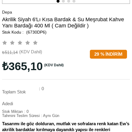
Depa
Akrilik Siyah 6'lı Kısa Bardak & Su Meşrubat Kahve
Yanı Bardağı 400 Ml ( Cam Değildir )
(6730DP6)
(KDV Dahil)
₺511,14
29
%
İNDIRIM
₺365,10
(KDV Dahil)
:
0
Toplam Stok
Adedi
Stok Miktarı
:
0
Tahmini Teslim Süresi
:
Aynı Gün
Tasarımı ile göz dolduran, mutfak ve sofralara renk katan Ew’s
akrilik bardaklar kırılmaya dayanıklı yapısı ile renkleri