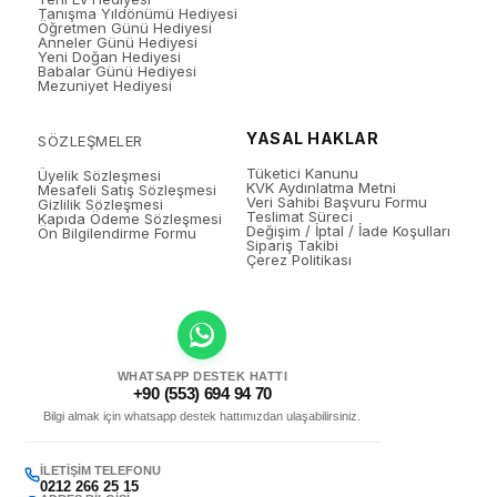
Tanışma Yıldönümü Hediyesi
Öğretmen Günü Hediyesi
Anneler Günü Hediyesi
Yeni Doğan Hediyesi
Babalar Günü Hediyesi
Mezuniyet Hediyesi
YASAL HAKLAR
SÖZLEŞMELER
Tüketici Kanunu
Üyelik Sözleşmesi
KVK Aydınlatma Metni
Mesafeli Satış Sözleşmesi
Veri Sahibi Başvuru Formu
Gizlilik Sözleşmesi
Teslimat Süreci
Kapıda Ödeme Sözleşmesi
Değişim / İptal / İade Koşulları
Ön Bilgilendirme Formu
Sipariş Takibi
Çerez Politikası
WHATSAPP DESTEK HATTI
+90 (553) 694 94 70
Bilgi almak için whatsapp destek hattımızdan ulaşabilirsiniz.
İLETIŞIM TELEFONU
0212 266 25 15