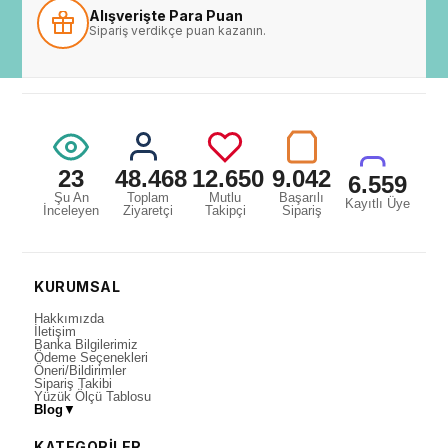
Alışverişte Para Puan
Sipariş verdikçe puan kazanın.
23
48.468
12.650
9.042
6.559
Şu An
Toplam
Mutlu
Başarılı
Kayıtlı Üye
İnceleyen
Ziyaretçi
Takipçi
Sipariş
KURUMSAL
Hakkımızda
İletişim
Banka Bilgilerimiz
Ödeme Seçenekleri
Öneri/Bildirimler
Sipariş Takibi
Yüzük Ölçü Tablosu
Blog
▼
KATEGORİLER