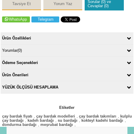
Sorular (0) ve
Tavsiye Et
Yorum Yaz
Cevaplar (0)
WhatsApp
Telegram
Ürün Özellikleri
Yorumlar
(0)
Ödeme Seçenekleri
Ürün Önerileri
YÜZÜK ÖLÇÜSÜ HESAPLAMA
Etiketler
çay bardak fiyatı
,
çay bardak modelleri
,
çay bardak takımları
,
kulplu
çay bardağı
,
kadeh bardağı
,
su bardağı
,
kokteyl kadehi bardağı
,
dondurma bardağı
,
meşrubat bardağı
,