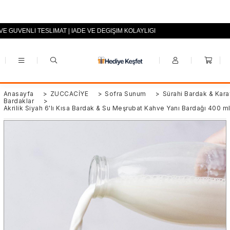
VE GÜVENLİ TESLİMAT | İADE VE DEĞİŞİM KOLAYLIĞI
+90 (0553) 694 94 70
Anasayfa
>
ZÜCCACİYE
>
Sofra Sunum
>
Sürahi Bardak & Kara
Bardaklar
>
Akrilik Siyah 6'lı Kısa Bardak & Su Meşrubat Kahve Yanı Bardağı 400 ml