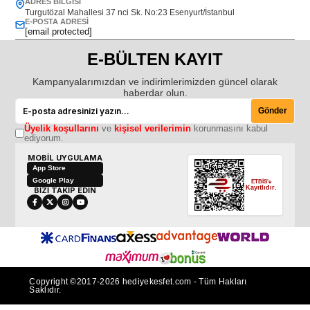
ADRES BILGISI
Turgutözal Mahallesi 37 nci Sk. No:23 Esenyurt/İstanbul
E-POSTA ADRESI
[email protected]
E-BÜLTEN KAYIT
Kampanyalarımızdan ve indirimlerimizden güncel olarak
haberdar olun.
Gönder
Üyelik koşullarını
ve
kişisel verilerimin
korunmasını kabul
ediyorum.
MOBİL UYGULAMA
App Store
Google Play
ETBİS'e
Kayıtlıdır.
BİZİ TAKİP EDİN
Copyright ©2017-2026 hediyekesfet.com - Tüm Hakları
Saklıdır.