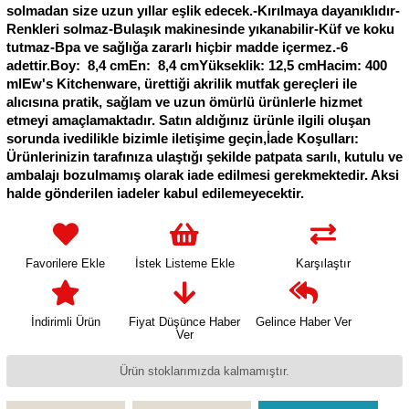
solmadan size uzun yıllar eşlik edecek.-Kırılmaya dayanıklıdır-
Renkleri solmaz-Bulaşık makinesinde yıkanabilir-Küf ve koku
tutmaz-Bpa ve sağlığa zararlı hiçbir madde içermez.-6
adettir.Boy: 8,4 cmEn: 8,4 cmYükseklik: 12,5 cmHacim: 400
mlEw's Kitchenware, ürettiği akrilik mutfak gereçleri ile
alıcısına pratik, sağlam ve uzun ömürlü ürünlerle hizmet
etmeyi amaçlamaktadır. Satın aldığınız ürünle ilgili oluşan
sorunda ivedilikle bizimle iletişime geçin,İade Koşulları:
Ürünlerinizin tarafınıza ulaştığı şekilde patpata sarılı, kutulu ve
ambalajı bozulmamış olarak iade edilmesi gerekmektedir. Aksi
halde gönderilen iadeler kabul edilemeyecektir.
Favorilere Ekle
İstek Listeme Ekle
Karşılaştır
İndirimli Ürün
Fiyat Düşünce Haber
Gelince Haber Ver
Ver
Ürün stoklarımızda kalmamıştır.