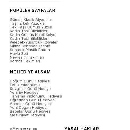
POPÜLER SAYFALAR
Gümüş Klasik Alyanslar
Taşlı Erkek Yüzükler
Tek Taşlı Gümüş Yüzük
Kadın Taşlı Bileklikler
Kadın Gümüş Kalpli Kolye
Kadın Taşlı Bileklikler
Kelebek-Yusufçuk Kolyeler
Sıkma Kehribar Tesbih
Sentetik Plastik Rattan
Havlu Seti
Nevresim Takımları
Bornoz Takımları
NE HEDİYE ALSAM
Doğum Günü Hediyesi
Evlilik Yıldönümü
Sevgililer Günü Hediye
Yeni Ev Hediyesi
Tanışma Yıldönümü Hediyesi
Öğretmen Günü Hediyesi
Anneler Günü Hediyesi
Yeni Doğan Hediyesi
Babalar Günü Hediyesi
Mezuniyet Hediyesi
YASAL HAKLAR
SÖZLEŞMELER