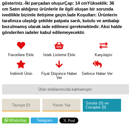
gösteriniz.-İki parçadan oluşurÇap: 14 cmYükseklik: 36
cm Satın aldığınız ürünlerle ile ilgili oluşan bir sorunda
ivedilikle bizimle iletişime geçin.İade Koşulları: Ürünlerin
tarafınıza ulaştığı şekilde patpata sarılı, kutulu ve ambalajı
bozulmamış olarak iade edilmesi gerekmektedir. Aksi halde
gönderilen iadeler kabul edilemeyecektir.
Favorilere Ekle
İstek Listeme Ekle
Karşılaştır
İndirimli Ürün
Fiyat Düşünce Haber
Gelince Haber Ver
Ver
Ürün stoklarımızda kalmamıştır.
Sorular (0) ve
Tavsiye Et
Yorum Yaz
Cevaplar (0)
WhatsApp
Telegram