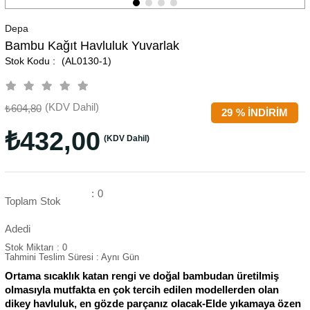
Depa
Bambu Kağıt Havluluk Yuvarlak
(AL0130-1)
(KDV Dahil)
₺604,80
29
%
İNDIRIM
₺432,00
(KDV Dahil)
:
0
Toplam Stok
Adedi
Stok Miktarı
:
0
Tahmini Teslim Süresi
:
Aynı Gün
Ortama sıcaklık katan rengi ve doğal bambudan üretilmiş
olmasıyla mutfakta en çok tercih edilen modellerden olan
dikey havluluk, en gözde parçanız olacak-Elde yıkamaya özen