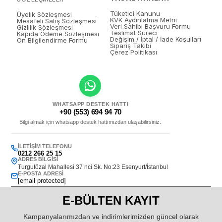
Tüketici Kanunu
Üyelik Sözleşmesi
KVK Aydınlatma Metni
Mesafeli Satış Sözleşmesi
Veri Sahibi Başvuru Formu
Gizlilik Sözleşmesi
Teslimat Süreci
Kapıda Ödeme Sözleşmesi
Değişim / İptal / İade Koşulları
Ön Bilgilendirme Formu
Sipariş Takibi
Çerez Politikası
WHATSAPP DESTEK HATTI
+90 (553) 694 94 70
Bilgi almak için whatsapp destek hattımızdan ulaşabilirsiniz.
İLETIŞIM TELEFONU
0212 266 25 15
ADRES BILGISI
Turgutözal Mahallesi 37 nci Sk. No:23 Esenyurt/İstanbul
E-POSTA ADRESI
[email protected]
E-BÜLTEN KAYIT
Kampanyalarımızdan ve indirimlerimizden güncel olarak