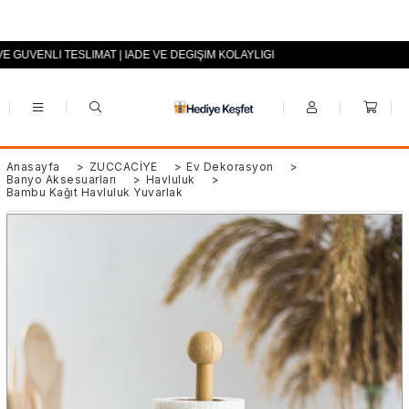
VE GÜVENLİ TESLİMAT | İADE VE DEĞİŞİM KOLAYLIĞI
+90 (0553) 694 94 70
Anasayfa
>
ZÜCCACİYE
>
Ev Dekorasyon
>
Banyo Aksesuarları
>
Havluluk
>
Bambu Kağıt Havluluk Yuvarlak