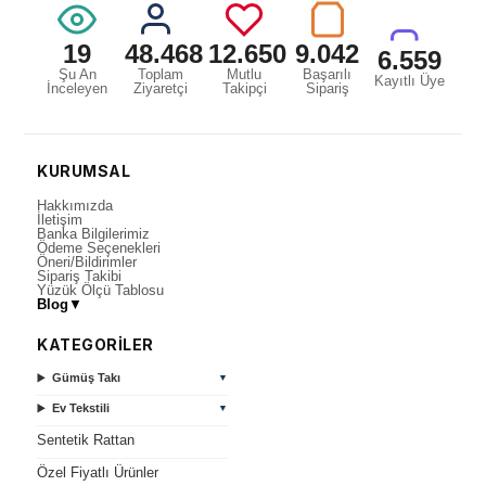
19
48.468
12.650
9.042
6.559
Şu An
Toplam
Mutlu
Başarılı
Kayıtlı Üye
İnceleyen
Ziyaretçi
Takipçi
Sipariş
KURUMSAL
Hakkımızda
İletişim
Banka Bilgilerimiz
Ödeme Seçenekleri
Öneri/Bildirimler
Sipariş Takibi
Yüzük Ölçü Tablosu
Blog
▼
KATEGORİLER
Gümüş Takı
▼
Ev Tekstili
▼
Sentetik Rattan
Özel Fiyatlı Ürünler