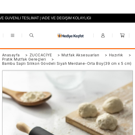
VE GÜVENLİ TESLİMAT | İADE VE DEĞİŞİM KOLAYLIĞI
+90 (0553) 694 94 70
Anasayfa
>
ZÜCCACİYE
>
Mutfak Aksesuarları
>
Hazırlık
>
Pratik Mutfak Gereçleri
>
Bambu Saplı Silikon Gövdeli Siyah Merdane-Orta Boy(39 cm x 5 cm)