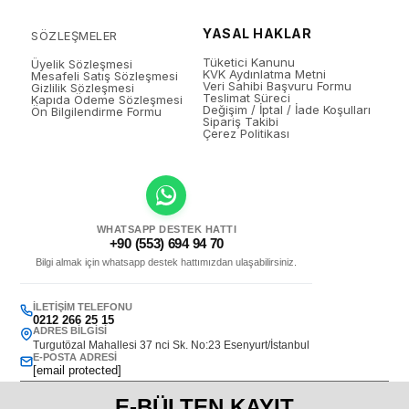
YASAL HAKLAR
SÖZLEŞMELER
Tüketici Kanunu
Üyelik Sözleşmesi
KVK Aydınlatma Metni
Mesafeli Satış Sözleşmesi
Veri Sahibi Başvuru Formu
Gizlilik Sözleşmesi
Teslimat Süreci
Kapıda Ödeme Sözleşmesi
Değişim / İptal / İade Koşulları
Ön Bilgilendirme Formu
Sipariş Takibi
Çerez Politikası
WHATSAPP DESTEK HATTI
+90 (553) 694 94 70
Bilgi almak için whatsapp destek hattımızdan ulaşabilirsiniz.
İLETIŞIM TELEFONU
0212 266 25 15
ADRES BILGISI
Turgutözal Mahallesi 37 nci Sk. No:23 Esenyurt/İstanbul
E-POSTA ADRESI
[email protected]
E-BÜLTEN KAYIT