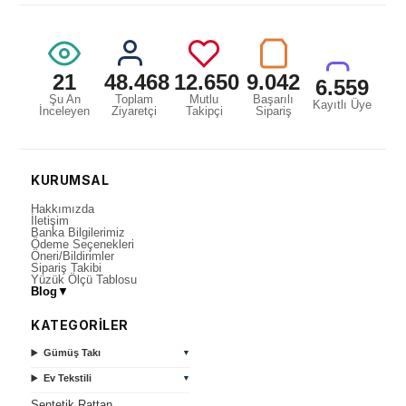
21
48.468
12.650
9.042
6.559
Şu An
Toplam
Mutlu
Başarılı
Kayıtlı Üye
İnceleyen
Ziyaretçi
Takipçi
Sipariş
KURUMSAL
Hakkımızda
İletişim
Banka Bilgilerimiz
Ödeme Seçenekleri
Öneri/Bildirimler
Sipariş Takibi
Yüzük Ölçü Tablosu
Blog
▼
KATEGORİLER
Gümüş Takı
▼
Ev Tekstili
▼
Sentetik Rattan