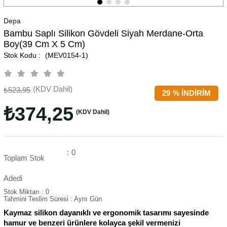
Depa
Bambu Saplı Silikon Gövdeli Siyah Merdane-Orta
Boy(39 Cm X 5 Cm)
(MEV0154-1)
(KDV Dahil)
₺523,95
29
%
İNDIRIM
₺374,25
(KDV Dahil)
:
0
Toplam Stok
Adedi
Stok Miktarı
:
0
Tahmini Teslim Süresi
:
Aynı Gün
Kaymaz silikon dayanıklı ve ergonomik tasarımı sayesinde
hamur ve benzeri ürünlere kolayca şekil vermenizi