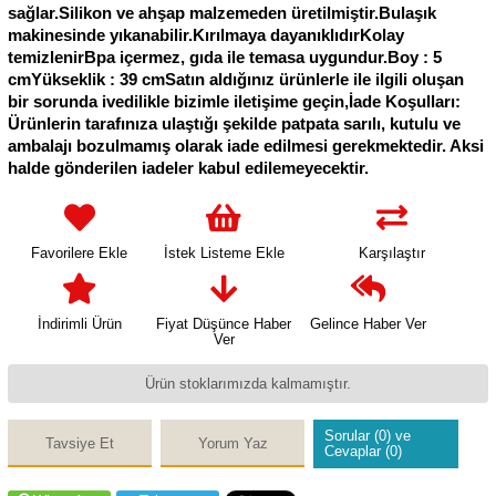
sağlar.Silikon ve ahşap malzemeden üretilmiştir.Bulaşık
makinesinde yıkanabilir.Kırılmaya dayanıklıdırKolay
temizlenirBpa içermez, gıda ile temasa uygundur.Boy : 5
cmYükseklik : 39 cmSatın aldığınız ürünlerle ile ilgili oluşan
bir sorunda ivedilikle bizimle iletişime geçin,İade Koşulları:
Ürünlerin tarafınıza ulaştığı şekilde patpata sarılı, kutulu ve
ambalajı bozulmamış olarak iade edilmesi gerekmektedir. Aksi
halde gönderilen iadeler kabul edilemeyecektir.
Favorilere Ekle
İstek Listeme Ekle
Karşılaştır
İndirimli Ürün
Fiyat Düşünce Haber
Gelince Haber Ver
Ver
Ürün stoklarımızda kalmamıştır.
Sorular (0) ve
Tavsiye Et
Yorum Yaz
Cevaplar (0)