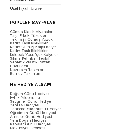
Özel Fiyatlı Ürünler
POPÜLER SAYFALAR
Gümüş Klasik Alyanslar
Taşlı Erkek Yüzükler
Tek Taşlı Gümüş Yüzük
Kadın Taşlı Bileklikler
Kadın Gümüş Kalpli Kolye
Kadın Taşlı Bileklikler
Kelebek-Yusufçuk Kolyeler
Sıkma Kehribar Tesbih
Sentetik Plastik Rattan
Havlu Seti
Nevresim Takımları
Bornoz Takımları
NE HEDİYE ALSAM
Doğum Günü Hediyesi
Evlilik Yıldönümü
Sevgililer Günü Hediye
Yeni Ev Hediyesi
Tanışma Yıldönümü Hediyesi
Öğretmen Günü Hediyesi
Anneler Günü Hediyesi
Yeni Doğan Hediyesi
Babalar Günü Hediyesi
Mezuniyet Hediyesi