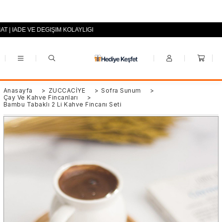
AT | İADE VE DEĞİŞİM KOLAYLIĞI
+90 (0553) 694 94 70
Anasayfa
>
ZÜCCACİYE
>
Sofra Sunum
>
Çay Ve Kahve Fincanları
>
Bambu Tabaklı 2 Li Kahve Fincanı Seti