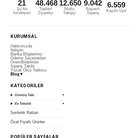
21
48.468
12.650
9.042
6.559
Şu An
Toplam
Mutlu
Başarılı
Kayıtlı Üye
İnceleyen
Ziyaretçi
Takipçi
Sipariş
KURUMSAL
Hakkımızda
İletişim
Banka Bilgilerimiz
Ödeme Seçenekleri
Öneri/Bildirimler
Sipariş Takibi
Yüzük Ölçü Tablosu
Blog
▼
KATEGORİLER
Gümüş Takı
▼
Ev Tekstili
▼
Sentetik Rattan
Özel Fiyatlı Ürünler
POPÜLER SAYFALAR