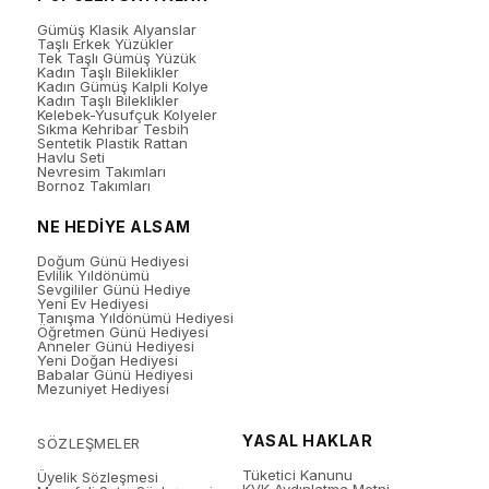
Gümüş Klasik Alyanslar
Taşlı Erkek Yüzükler
Tek Taşlı Gümüş Yüzük
Kadın Taşlı Bileklikler
Kadın Gümüş Kalpli Kolye
Kadın Taşlı Bileklikler
Kelebek-Yusufçuk Kolyeler
Sıkma Kehribar Tesbih
Sentetik Plastik Rattan
Havlu Seti
Nevresim Takımları
Bornoz Takımları
NE HEDİYE ALSAM
Doğum Günü Hediyesi
Evlilik Yıldönümü
Sevgililer Günü Hediye
Yeni Ev Hediyesi
Tanışma Yıldönümü Hediyesi
Öğretmen Günü Hediyesi
Anneler Günü Hediyesi
Yeni Doğan Hediyesi
Babalar Günü Hediyesi
Mezuniyet Hediyesi
YASAL HAKLAR
SÖZLEŞMELER
Tüketici Kanunu
Üyelik Sözleşmesi
KVK Aydınlatma Metni