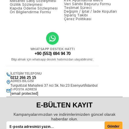
Mesafeli Satış Sözleşmesi
Veri Sahibi Başvuru Formu
Gizlilik Sözleşmesi
Teslimat Süreci
Kapıda Ödeme Sözleşmesi
Değişim / İptal / İade Koşulları
Ön Bilgilendirme Formu
Sipariş Takibi
Çerez Politikası
WHATSAPP DESTEK HATTI
+90 (553) 694 94 70
Bilgi almak için whatsapp destek hattımızdan ulaşabilirsiniz.
İLETIŞIM TELEFONU
0212 266 25 15
ADRES BILGISI
Turgutözal Mahallesi 37 nci Sk. No:23 Esenyurt/İstanbul
E-POSTA ADRESI
[email protected]
E-BÜLTEN KAYIT
Kampanyalarımızdan ve indirimlerimizden güncel olarak
haberdar olun.
Gönder