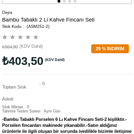
Depa
Bambu Tabaklı 2 Li Kahve Fincanı Seti
(ASM251-2)
(KDV Dahil)
₺564,90
29
%
İNDIRIM
₺403,50
(KDV Dahil)
:
0
Toplam Stok
Adedi
Stok Miktarı
:
0
Tahmini Teslim Süresi
:
Aynı Gün
-Bambu Tabaklı Porselen 6 Lı Kahve Fincanı Seti-2 kişiliktir.-
Porselen fincanları makinede yıkanabilir.-Satın aldığınız
ürünlerle ile ilgili oluşan bir sorunda ivedilikle bizimle iletişime