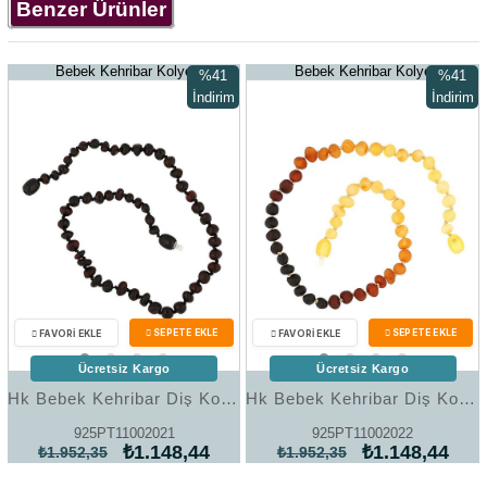
Benzer Ürünler
Bebek Kehribar Kolye
Bebek Kehribar Kolye
%41
%41
İndirim
İndirim
%41İndirim
%41İndir
Ücretsiz Kargo
Ücretsiz Kargo
Hk Bebek Kehribar Diş Kolyesi Damla|Gümüş Takı Hediyelik Ürünler
Hk Bebek Kehribar Diş Kolyesi Damla|Gümüş Takı Hediyelik Ürünler
925PT11002021
925PT11002022
₺1.148,44
₺1.148,44
₺1.952,35
₺1.952,35