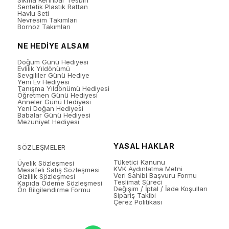
Sıkma Kehribar Tesbih
Sentetik Plastik Rattan
Havlu Seti
Nevresim Takımları
Bornoz Takımları
NE HEDİYE ALSAM
Doğum Günü Hediyesi
Evlilik Yıldönümü
Sevgililer Günü Hediye
Yeni Ev Hediyesi
Tanışma Yıldönümü Hediyesi
Öğretmen Günü Hediyesi
Anneler Günü Hediyesi
Yeni Doğan Hediyesi
Babalar Günü Hediyesi
Mezuniyet Hediyesi
YASAL HAKLAR
SÖZLEŞMELER
Tüketici Kanunu
Üyelik Sözleşmesi
KVK Aydınlatma Metni
Mesafeli Satış Sözleşmesi
Veri Sahibi Başvuru Formu
Gizlilik Sözleşmesi
Teslimat Süreci
Kapıda Ödeme Sözleşmesi
Değişim / İptal / İade Koşulları
Ön Bilgilendirme Formu
Sipariş Takibi
Çerez Politikası