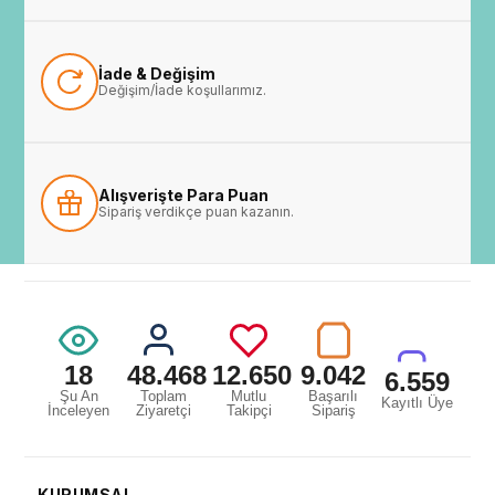
İade & Değişim
Değişim/İade koşullarımız.
Alışverişte Para Puan
Sipariş verdikçe puan kazanın.
18
48.468
12.650
9.042
6.559
Şu An
Toplam
Mutlu
Başarılı
Kayıtlı Üye
İnceleyen
Ziyaretçi
Takipçi
Sipariş
KURUMSAL