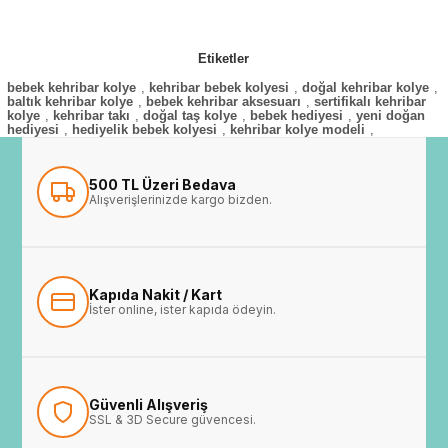
Etiketler
bebek kehribar kolye
,
kehribar bebek kolyesi
,
doğal kehribar kolye
,
baltık kehribar kolye
,
bebek kehribar aksesuarı
,
sertifikalı kehribar
kolye
,
kehribar takı
,
doğal taş kolye
,
bebek hediyesi
,
yeni doğan
hediyesi
,
hediyelik bebek kolyesi
,
kehribar kolye modeli
,
500 TL Üzeri Bedava
Alışverişlerinizde kargo bizden.
Kapıda Nakit / Kart
İster online, ister kapıda ödeyin.
Güvenli Alışveriş
SSL & 3D Secure güvencesi.