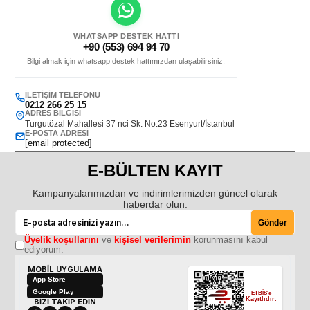
WHATSAPP DESTEK HATTI
+90 (553) 694 94 70
Bilgi almak için whatsapp destek hattımızdan ulaşabilirsiniz.
İLETIŞIM TELEFONU
0212 266 25 15
ADRES BILGISI
Turgutözal Mahallesi 37 nci Sk. No:23 Esenyurt/İstanbul
E-POSTA ADRESI
[email protected]
E-BÜLTEN KAYIT
Kampanyalarımızdan ve indirimlerimizden güncel olarak
haberdar olun.
Gönder
Üyelik koşullarını
ve
kişisel verilerimin
korunmasını kabul
ediyorum.
MOBİL UYGULAMA
App Store
Google Play
ETBİS'e
Kayıtlıdır.
BİZİ TAKİP EDİN