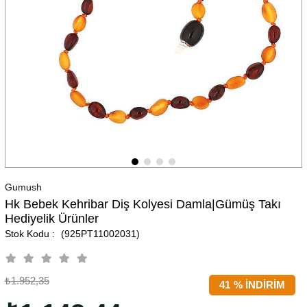
Gumush
Hk Bebek Kehribar Diş Kolyesi Damla|Gümüş Takı
Hediyelik Ürünler
(925PT11002031)
₺1.952,35
41
%
İNDIRIM