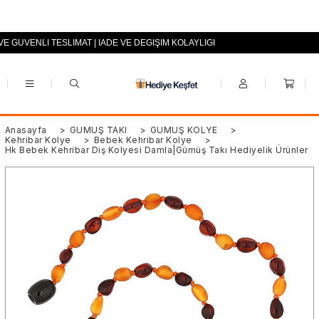
 VE GÜVENLİ TESLİMAT | İADE VE DEĞİŞİM KOLAYLIĞI
+90 (0553) 694 94 70
Anasayfa
>
GÜMÜŞ TAKI
>
GÜMÜŞ KOLYE
>
Kehribar Kolye
>
Bebek Kehribar Kolye
>
Hk Bebek Kehribar Diş Kolyesi Damla|Gümüş Takı Hediyelik Ürünler