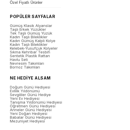
Özel Fiyatlı Ürünler
POPÜLER SAYFALAR
Gümüş Klasik Alyanslar
Taşlı Erkek Yüzükler
Tek Taşlı Gümüş Yüzük
Kadın Taşlı Bileklikler
Kadın Gümüş Kalpli Kolye
Kadın Taşlı Bileklikler
Kelebek-Yusufçuk Kolyeler
Sıkma Kehribar Tesbih
Sentetik Plastik Rattan
Havlu Seti
Nevresim Takımları
Bornoz Takımları
NE HEDİYE ALSAM
Doğum Günü Hediyesi
Evlilik Yıldönümü
Sevgililer Günü Hediye
Yeni Ev Hediyesi
Tanışma Yıldönümü Hediyesi
Öğretmen Günü Hediyesi
Anneler Günü Hediyesi
Yeni Doğan Hediyesi
Babalar Günü Hediyesi
Mezuniyet Hediyesi