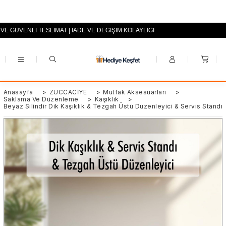
 VE GÜVENLİ TESLİMAT | İADE VE DEĞİŞİM KOLAYLIĞI
+90 (0553) 694 94 70
Anasayfa
>
ZÜCCACİYE
>
Mutfak Aksesuarları
>
Saklama Ve Düzenleme
>
Kaşıklık
>
Beyaz Silindir Dik Kaşıklık & Tezgah Üstü Düzenleyici & Servis Standı