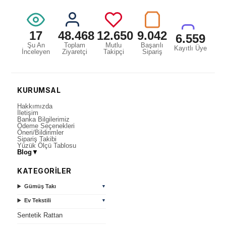
17
48.468
12.650
9.042
6.559
Şu An
Toplam
Mutlu
Başarılı
Kayıtlı Üye
İnceleyen
Ziyaretçi
Takipçi
Sipariş
KURUMSAL
Hakkımızda
İletişim
Banka Bilgilerimiz
Ödeme Seçenekleri
Öneri/Bildirimler
Sipariş Takibi
Yüzük Ölçü Tablosu
Blog
▼
KATEGORİLER
Gümüş Takı
▼
Ev Tekstili
▼
Sentetik Rattan