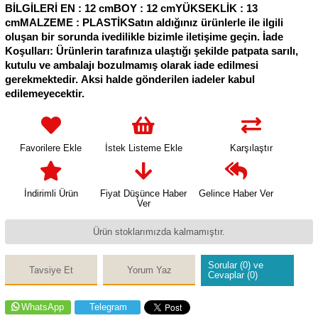
BİLGİLERİ EN : 12 cmBOY : 12 cmYÜKSEKLİK : 13
cmMALZEME : PLASTİKSatın aldığınız ürünlerle ile ilgili
oluşan bir sorunda ivedilikle bizimle iletişime geçin. İade
Koşulları: Ürünlerin tarafınıza ulaştığı şekilde patpata sarılı,
kutulu ve ambalajı bozulmamış olarak iade edilmesi
gerekmektedir. Aksi halde gönderilen iadeler kabul
edilemeyecektir.
Favorilere Ekle
İstek Listeme Ekle
Karşılaştır
İndirimli Ürün
Fiyat Düşünce Haber
Gelince Haber Ver
Ver
Ürün stoklarımızda kalmamıştır.
Sorular (0) ve
Tavsiye Et
Yorum Yaz
Cevaplar (0)
WhatsApp
Telegram