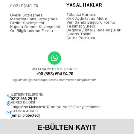
YASAL HAKLAR
SÖZLEŞMELER
Tüketici Kanunu
Üyelik Sözleşmesi
KVK Aydınlatma Metni
Mesafeli Satış Sözleşmesi
Veri Sahibi Başvuru Formu
Gizlilik Sözleşmesi
Teslimat Süreci
Kapıda Ödeme Sözleşmesi
Değişim / İptal / İade Koşulları
Ön Bilgilendirme Formu
Sipariş Takibi
Çerez Politikası
WHATSAPP DESTEK HATTI
+90 (553) 694 94 70
Bilgi almak için whatsapp destek hattımızdan ulaşabilirsiniz.
İLETIŞIM TELEFONU
0212 266 25 15
ADRES BILGISI
Turgutözal Mahallesi 37 nci Sk. No:23 Esenyurt/İstanbul
E-POSTA ADRESI
[email protected]
E-BÜLTEN KAYIT