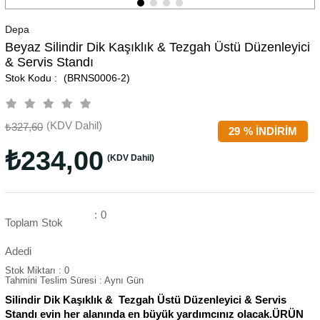
Depa
Beyaz Silindir Dik Kaşıklık & Tezgah Üstü Düzenleyici
& Servis Standı
(BRNS0006-2)
(KDV Dahil)
₺327,60
29
%
İNDIRIM
₺234,00
(KDV Dahil)
:
0
Toplam Stok
Adedi
Stok Miktarı
:
0
Tahmini Teslim Süresi
:
Aynı Gün
Silindir Dik Kaşıklık & Tezgah Üstü Düzenleyici & Servis
Standı evin her alanında en büyük yardımcınız olacak.ÜRÜN