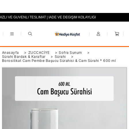
IZLI VE GÜVENLİ TESLİMAT | İADE VE DEĞİŞİM KOLAYLIĞI
+90 (0553) 694 94 70
Anasayfa
>
ZÜCCACİYE
>
Sofra Sunum
>
Sürahi Bardak & Karaflar
>
Sürahi
>
Borosilikat Cam Pembe Başucu Sürahisi & Cam Sürahi * 600 ml