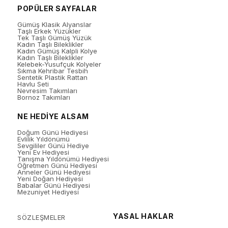
POPÜLER SAYFALAR
Gümüş Klasik Alyanslar
Taşlı Erkek Yüzükler
Tek Taşlı Gümüş Yüzük
Kadın Taşlı Bileklikler
Kadın Gümüş Kalpli Kolye
Kadın Taşlı Bileklikler
Kelebek-Yusufçuk Kolyeler
Sıkma Kehribar Tesbih
Sentetik Plastik Rattan
Havlu Seti
Nevresim Takımları
Bornoz Takımları
NE HEDİYE ALSAM
Doğum Günü Hediyesi
Evlilik Yıldönümü
Sevgililer Günü Hediye
Yeni Ev Hediyesi
Tanışma Yıldönümü Hediyesi
Öğretmen Günü Hediyesi
Anneler Günü Hediyesi
Yeni Doğan Hediyesi
Babalar Günü Hediyesi
Mezuniyet Hediyesi
YASAL HAKLAR
SÖZLEŞMELER