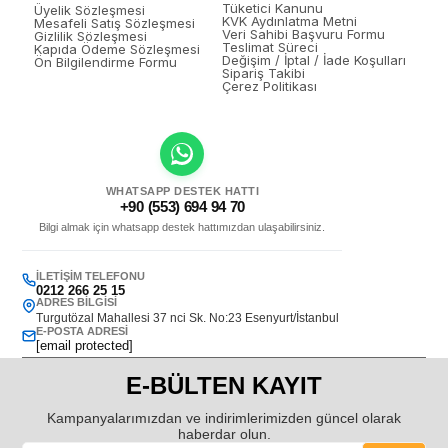
Tüketici Kanunu
Üyelik Sözleşmesi
KVK Aydınlatma Metni
Mesafeli Satış Sözleşmesi
Veri Sahibi Başvuru Formu
Gizlilik Sözleşmesi
Teslimat Süreci
Kapıda Ödeme Sözleşmesi
Değişim / İptal / İade Koşulları
Ön Bilgilendirme Formu
Sipariş Takibi
Çerez Politikası
WHATSAPP DESTEK HATTI
+90 (553) 694 94 70
Bilgi almak için whatsapp destek hattımızdan ulaşabilirsiniz.
İLETIŞIM TELEFONU
0212 266 25 15
ADRES BILGISI
Turgutözal Mahallesi 37 nci Sk. No:23 Esenyurt/İstanbul
E-POSTA ADRESI
[email protected]
E-BÜLTEN KAYIT
Kampanyalarımızdan ve indirimlerimizden güncel olarak
haberdar olun.