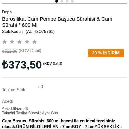
Depa
Borosilikat Cam Pembe Başucu Sürahisi & Cam
Sürahi * 600 Ml
(AL-H2O75761)
(KDV Dahil)
₺522,90
29
%
İNDIRIM
₺373,50
(KDV Dahil)
:
0
Toplam Stok
Adedi
Stok Miktarı
:
0
Tahmini Teslim Süresi
:
Aynı Gün
Cam Başucu Sürahisi 600 ml hacmi ile en ideal tercihiniz
olacak.ÜRÜN BİLGİLERİ EN : 7 cmBOY : 7 cmYÜKSEKLİK :