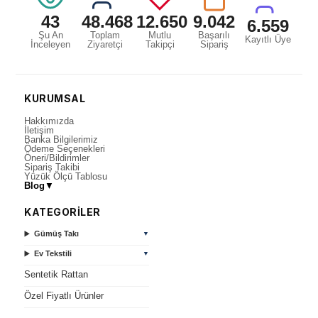
43
48.468
12.650
9.042
6.559
Şu An
Toplam
Mutlu
Başarılı
Kayıtlı Üye
İnceleyen
Ziyaretçi
Takipçi
Sipariş
KURUMSAL
Hakkımızda
İletişim
Banka Bilgilerimiz
Ödeme Seçenekleri
Öneri/Bildirimler
Sipariş Takibi
Yüzük Ölçü Tablosu
Blog
▼
KATEGORİLER
Gümüş Takı
▼
Ev Tekstili
▼
Sentetik Rattan
Özel Fiyatlı Ürünler