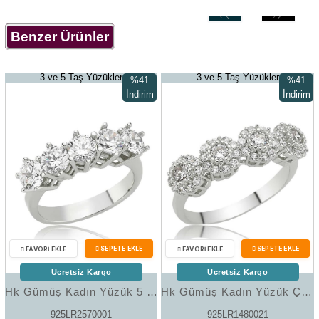
‹
›
Benzer Ürünler
3 ve 5 Taş Yüzükler
3 ve 5 Taş Yüzükler
%41
%41
İndirim
İndirim
%41İndirim
%41İndir
Ücretsiz Kargo
Ücretsiz Kargo
Hk Gümüş Kadın Yüzük 5 Taş |Gümüş Takı Hediyelik Ürünler
Hk Gümüş Kadın Yüzük Çiçekli 5 Taş |Gümüş Takı Hediyelik Ürünler
925LR2570001
925LR1480021