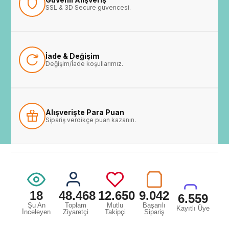
SSL & 3D Secure güvencesi.
İade & Değişim
Değişim/İade koşullarımız.
Alışverişte Para Puan
Sipariş verdikçe puan kazanın.
18
48.468
12.650
9.042
6.559
Şu An
Toplam
Mutlu
Başarılı
Kayıtlı Üye
İnceleyen
Ziyaretçi
Takipçi
Sipariş