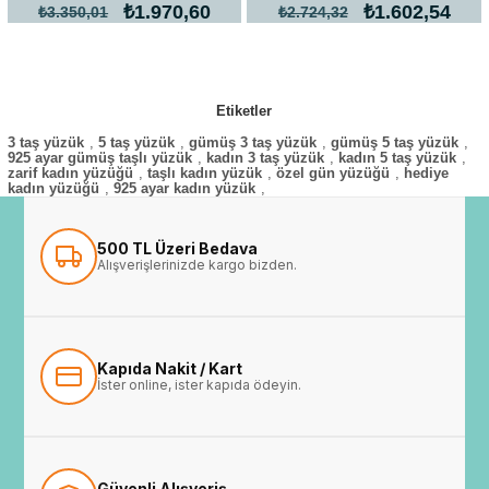
₺1.970,60
₺1.602,54
₺3.350,01
₺2.724,32
Etiketler
3 taş yüzük
,
5 taş yüzük
,
gümüş 3 taş yüzük
,
gümüş 5 taş yüzük
,
925 ayar gümüş taşlı yüzük
,
kadın 3 taş yüzük
,
kadın 5 taş yüzük
,
zarif kadın yüzüğü
,
taşlı kadın yüzük
,
özel gün yüzüğü
,
hediye
kadın yüzüğü
,
925 ayar kadın yüzük
,
500 TL Üzeri Bedava
Alışverişlerinizde kargo bizden.
Kapıda Nakit / Kart
İster online, ister kapıda ödeyin.
Güvenli Alışveriş