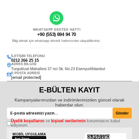
WHATSAPP DESTEK HATTI
+90 (553) 694 94 70
Bilgi almak için whatsapp destek hattımızdan ulaşabilirsiniz.
İLETIŞIM TELEFONU
0212 266 25 15
ADRES BILGISI
Turgutözal Mahallesi 37 nci Sk. No:23 Esenyurt/İstanbul
E-POSTA ADRESI
[email protected]
E-BÜLTEN KAYIT
Kampanyalarımızdan ve indirimlerimizden güncel olarak
haberdar olun.
Gönder
Üyelik koşullarını
ve
kişisel verilerimin
korunmasını kabul
ediyorum.
MOBİL UYGULAMA
App Store