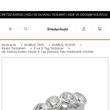
RETSİZ KARGO | HIZLI VE GÜVENLİ TESLİMAT | İADE VE DEĞİŞİM KOLAYLI
+90 (0553) 694 94 70
Anasayfa
>
GÜMÜŞ TAKI
>
GÜMÜŞ YÜZÜK
>
Kadın Yüzükleri
>
3 ve 5 Taş Yüzükler
>
Hk Gümüş Kadın Yüzük 5 Taş |Gümüş Takı Hediyelik Ürünler