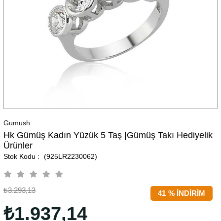
Gumush
Hk Gümüş Kadın Yüzük 5 Taş |Gümüş Takı Hediyelik
Ürünler
(925LR2230062)
₺3.293,13
41
%
İNDIRIM
₺1.937,14