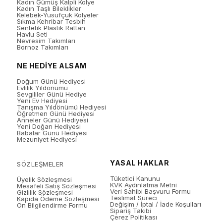
Kadın Gümüş Kalpli Kolye
Kadın Taşlı Bileklikler
Kelebek-Yusufçuk Kolyeler
Sıkma Kehribar Tesbih
Sentetik Plastik Rattan
Havlu Seti
Nevresim Takımları
Bornoz Takımları
NE HEDİYE ALSAM
Doğum Günü Hediyesi
Evlilik Yıldönümü
Sevgililer Günü Hediye
Yeni Ev Hediyesi
Tanışma Yıldönümü Hediyesi
Öğretmen Günü Hediyesi
Anneler Günü Hediyesi
Yeni Doğan Hediyesi
Babalar Günü Hediyesi
Mezuniyet Hediyesi
YASAL HAKLAR
SÖZLEŞMELER
Tüketici Kanunu
Üyelik Sözleşmesi
KVK Aydınlatma Metni
Mesafeli Satış Sözleşmesi
Veri Sahibi Başvuru Formu
Gizlilik Sözleşmesi
Teslimat Süreci
Kapıda Ödeme Sözleşmesi
Değişim / İptal / İade Koşulları
Ön Bilgilendirme Formu
Sipariş Takibi
Çerez Politikası