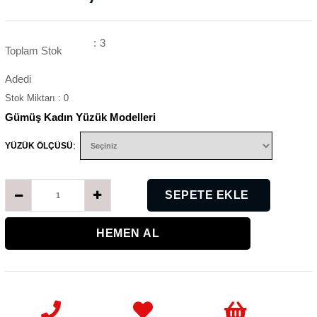
:
3
Toplam Stok
Adedi
Stok Miktarı
:
0
Gümüş Kadın Yüzük Modelleri
:
YÜZÜK ÖLÇÜSÜ
K