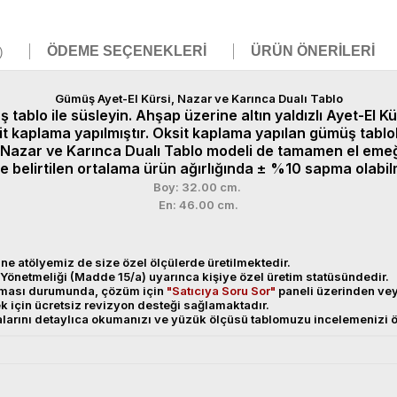
ÖDEME SEÇENEKLERI
ÜRÜN ÖNERILERI
)
Gümüş Ayet-El Kürsi, Nazar ve Karınca Dualı Tablo
 tablo ile süsleyin.
Ahşap üzerine altın yaldızlı Ayet-El 
t kaplama yapılmıştır. Oksit kaplama yapılan gümüş tablo
, Nazar ve Karınca Dualı Tablo modeli
de tamamen el emeği 
e belirtilen ortalama ürün ağırlığında ± %10 sapma olabil
Boy: 32.00 cm.
En: 46.00 cm.
ne atölyemiz de size özel ölçülerde üretilmektedir.
Yönetmeliği (Madde 15/a) uyarınca kişiye özel üretim statüsündedir.
anması durumunda, çözüm için
"Satıcıya Soru Sor"
paneli üzerinden v
ek için ücretsiz revizyon desteği sağlamaktadır.
alarını detaylıca okumanızı ve yüzük ölçüsü tablomuzu incelemenizi ö