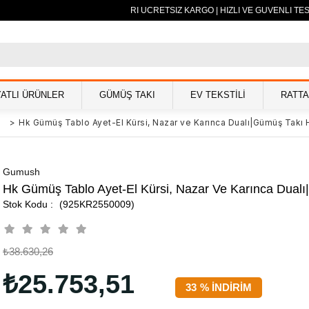
500 TL VE ÜZERİ ÜCRETSİZ KARGO | HIZLI VE GÜVENLİ TESLİ
YATLI ÜRÜNLER
GÜMÜŞ TAKI
EV TEKSTİLİ
RATT
>
Hk Gümüş Tablo Ayet-El Kürsi, Nazar ve Karınca Dualı|Gümüş Takı 
Gumush
Hk Gümüş Tablo Ayet-El Kürsi, Nazar Ve Karınca Dualı
(925KR2550009)
₺38.630,26
₺25.753,51
33
%
İNDIRIM