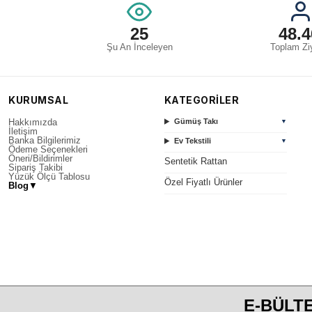
25
48.4
Şu An İnceleyen
Toplam Ziy
KURUMSAL
KATEGORİLER
Hakkımızda
Gümüş Takı
▼
İletişim
Banka Bilgilerimiz
Ev Tekstili
▼
Ödeme Seçenekleri
Öneri/Bildirimler
Sentetik Rattan
Sipariş Takibi
Yüzük Ölçü Tablosu
Özel Fiyatlı Ürünler
Blog
▼
E-BÜLTE