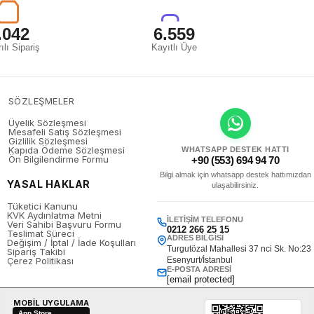
.042
6.559
ılı Sipariş
Kayıtlı Üye
SÖZLEŞMELER
Üyelik Sözleşmesi
Mesafeli Satış Sözleşmesi
Gizlilik Sözleşmesi
Kapıda Ödeme Sözleşmesi
WHATSAPP DESTEK HATTI
Ön Bilgilendirme Formu
+90 (553) 694 94 70
Bilgi almak için whatsapp destek hattımızdan
YASAL HAKLAR
ulaşabilirsiniz.
Tüketici Kanunu
KVK Aydınlatma Metni
İLETIŞIM TELEFONU
Veri Sahibi Başvuru Formu
0212 266 25 15
Teslimat Süreci
ADRES BILGISI
Değişim / İptal / İade Koşulları
Turgutözal Mahallesi 37 nci Sk. No:23
Sipariş Takibi
Çerez Politikası
Esenyurt/İstanbul
E-POSTA ADRESI
[email protected]
MOBİL UYGULAMA
App Store