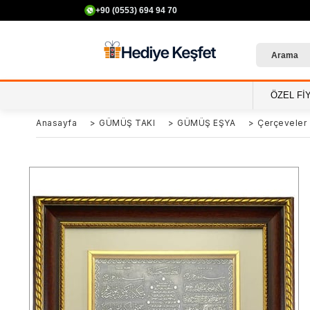
+90 (0553) 694 94 70
ÖZEL Fİ
Anasayfa
>
GÜMÜŞ TAKI
>
GÜMÜŞ EŞYA
>
Çerçeveler