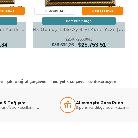
Ücretsiz Kargo
Hk Gümüş Tablo Ayet-El Kürsi Yazılı|Gümüş Takı Hediyelik Ürünler
Hk Gümüş Tablo Ayet-El Kürsi Yazılı|Gümüş Takı Hediyelik Ürünler
925KR2550042
,84
₺25.753,51
₺38.630,26
ve
,
şık fotoğraf çerçevesi
,
hediyelik çerçeve
,
ev dekorasyon
de & Değişim
Alışverişte Para Puan
işim/İade koşullarımız.
Sipariş verdikçe puan kazanın.