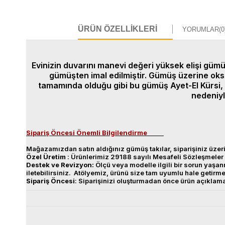
ÜRÜN ÖZELLIKLERI
YORUMLAR
(0
Evinizin duvarını manevi değeri yüksek elişi gümüş
gümüşten imal edilmiştir. Gümüş üzerine oksi
tamamında olduğu gibi bu gümüş
Ayet-El Kürsi
nedeniyl
Sipariş Öncesi Önemli Bilgilendirme
Mağazamızdan satın aldığınız gümüş takılar, siparişiniz üzeri
Özel
Üretim
: Ürünlerimiz 29188 sayılı Mesafeli Sözleşmeler 
Destek
ve
Revizyon
:
Ölçü veya modelle ilgili bir sorun yaş
iletebilirsiniz. Atölyemiz, ürünü size tam uyumlu hale getirm
Sipariş
Öncesi
: Siparişinizi oluşturmadan önce ürün açıklam