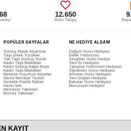
68
12.650
9
aretçi
Mutlu Takipçi
Başar
POPÜLER SAYFALAR
NE HEDİYE ALSAM
Gümüş Klasik Alyanslar
Doğum Günü Hediyesi
Taşlı Erkek Yüzükler
Evlilik Yıldönümü
Tek Taşlı Gümüş Yüzük
Sevgililer Günü Hediye
Kadın Taşlı Bileklikler
Yeni Ev Hediyesi
Kadın Gümüş Kalpli Kolye
Tanışma Yıldönümü Hediyesi
Kadın Taşlı Bileklikler
Öğretmen Günü Hediyesi
Kelebek-Yusufçuk Kolyeler
Anneler Günü Hediyesi
Sıkma Kehribar Tesbih
Yeni Doğan Hediyesi
Sentetik Plastik Rattan
Babalar Günü Hediyesi
Havlu Seti
Mezuniyet Hediyesi
Nevresim Takımları
Bornoz Takımları
N KAYIT