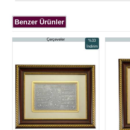
Benzer Ürünler
Çerçeveler
%33
İndirim
%33İndirim