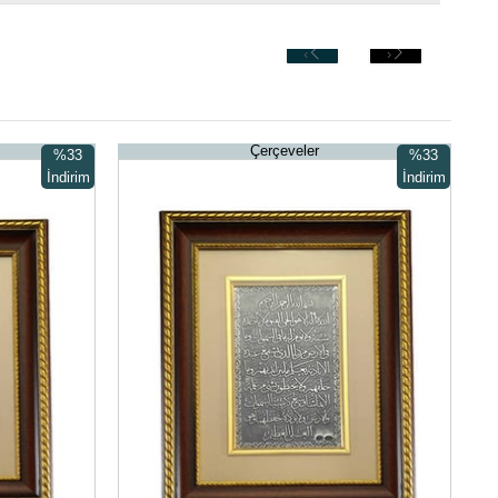
‹
›
Çerçeveler
%33
%33
İndirim
İndirim
%33İndirim
%33İndirim