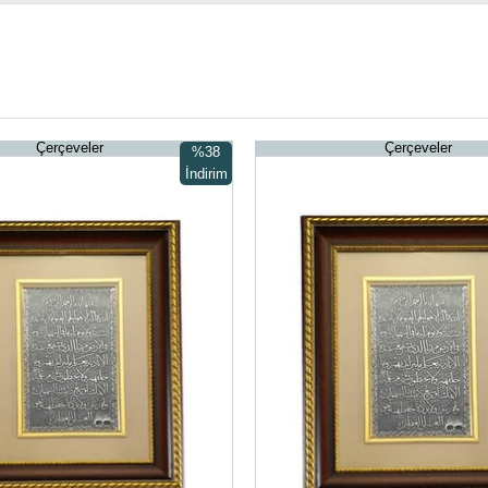
Çerçeveler
Çerçeveler
%38
İndirim
%38İndirim