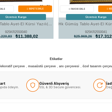
Ücretsiz Kargo
Ücretsiz Kargo
Hk Gümüş Tablo Ayet-El Kürsi Yazılı|Gümüş Takı Hediyelik Ürünler
925KR2550040
925KR2550041
₺11.388,02
₺17.312
.220,83
₺25.969,26
Etiketler
dekoratif çerçeve
,
masaüstü çerçeve
,
anı çerçevesi
,
özel tasarım çerçe
art
Güvenli Alışveriş
İa
kapıda ödeyin.
SSL & 3D Secure güvencesi.
Değ