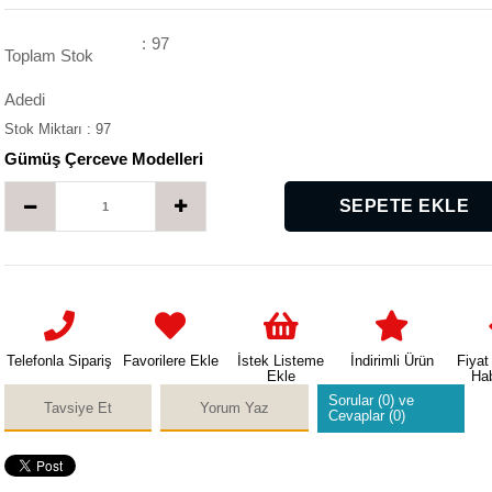
:
97
Toplam Stok
Adedi
Stok Miktarı
:
97
Gümüş Çerceve Modelleri
Telefonla Sipariş
Favorilere Ekle
İstek Listeme
İndirimli Ürün
Fiyat
Ekle
Ha
Sorular (0) ve
Tavsiye Et
Yorum Yaz
Cevaplar (0)