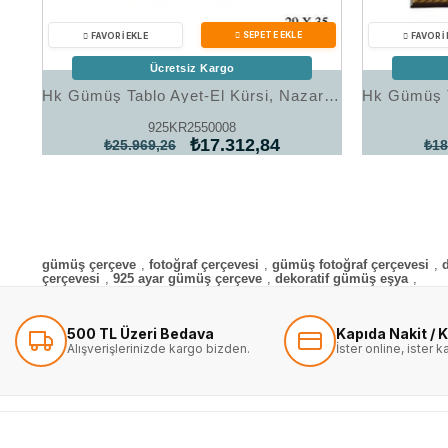
Ücretsiz Kargo
Hk Gümüş Tablo Ayet-El Kürsi, Nazar Ve Karınca Dualı|Gümüş Takı Hediyelik Ürünler
925KR2550008
₺17.312,84
₺25.969,26
₺18
gümüş çerçeve
,
fotoğraf çerçevesi
,
gümüş fotoğraf çerçevesi
,
çerçevesi
,
925 ayar gümüş çerçeve
,
dekoratif gümüş eşya
,
500 TL Üzeri Bedava
Kapıda Nakit / K
Alışverişlerinizde kargo bizden.
İster online, ister 