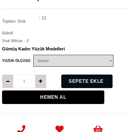
:
15
Toplam Stok
Adedi
Stok Miktarı
:
0
Gümüş Kadın Yüzük Modelleri
:
YÜZÜK ÖLÇÜSÜ
K