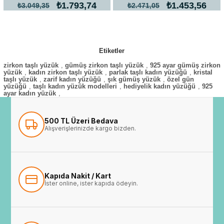
₺1.793,74
₺1.453,56
₺3.049,35
₺2.471,05
Etiketler
zirkon taşlı yüzük
,
gümüş zirkon taşlı yüzük
,
925 ayar gümüş zirkon
yüzük
,
kadın zirkon taşlı yüzük
,
parlak taşlı kadın yüzüğü
,
kristal
taşlı yüzük
,
zarif kadın yüzüğü
,
şık gümüş yüzük
,
özel gün
yüzüğü
,
taşlı kadın yüzük modelleri
,
hediyelik kadın yüzüğü
,
925
ayar kadın yüzük
,
500 TL Üzeri Bedava
Alışverişlerinizde kargo bizden.
Kapıda Nakit / Kart
İster online, ister kapıda ödeyin.