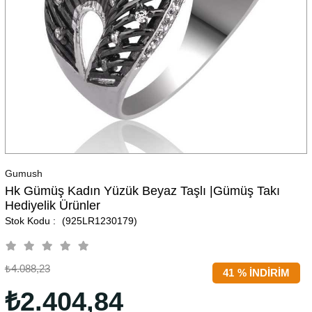
Gumush
Hk Gümüş Kadın Yüzük Beyaz Taşlı |Gümüş Takı
Hediyelik Ürünler
(925LR1230179)
₺4.088,23
41
%
İNDIRIM
₺2.404,84