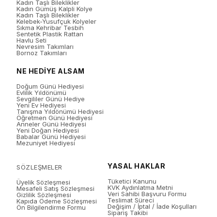
Kadın Taşlı Bileklikler
Kadın Gümüş Kalpli Kolye
Kadın Taşlı Bileklikler
Kelebek-Yusufçuk Kolyeler
Sıkma Kehribar Tesbih
Sentetik Plastik Rattan
Havlu Seti
Nevresim Takımları
Bornoz Takımları
NE HEDİYE ALSAM
Doğum Günü Hediyesi
Evlilik Yıldönümü
Sevgililer Günü Hediye
Yeni Ev Hediyesi
Tanışma Yıldönümü Hediyesi
Öğretmen Günü Hediyesi
Anneler Günü Hediyesi
Yeni Doğan Hediyesi
Babalar Günü Hediyesi
Mezuniyet Hediyesi
YASAL HAKLAR
SÖZLEŞMELER
Tüketici Kanunu
Üyelik Sözleşmesi
KVK Aydınlatma Metni
Mesafeli Satış Sözleşmesi
Veri Sahibi Başvuru Formu
Gizlilik Sözleşmesi
Teslimat Süreci
Kapıda Ödeme Sözleşmesi
Değişim / İptal / İade Koşulları
Ön Bilgilendirme Formu
Sipariş Takibi