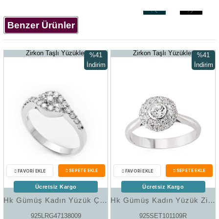
‹
›
Benzer Ürünler
Zirkon Taşlı Yüzükler
Zirkon Taşlı Yüzükler
%41
%41
İndirim
İndirim
%41İndirim
%41İndir
Ücretsiz Kargo
Ücretsiz Kargo
Hk Gümüş Kadın Yüzük Çok Taşlı |Gümüş Takı Hediyelik Ürünler
Hk Gümüş Kadın Yüzük Zirkon Taşlı |Gümüş Takı Hediyelik Ürünler
925LRG47138009
925SET101109R