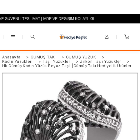
VE GÜVENLİ TESLİMAT | İADE VE DEĞİŞİM KOLAYLIĞI
+90 (0553) 694 94 70
Anasayfa
>
GÜMÜŞ TAKI
>
GÜMÜŞ YÜZÜK
>
Kadın Yüzükleri
>
Taşlı Yüzükler
>
Zirkon Taşlı Yüzükler
>
Hk Gümüş Kadın Yüzük Beyaz Taşlı |Gümüş Takı Hediyelik Ürünler