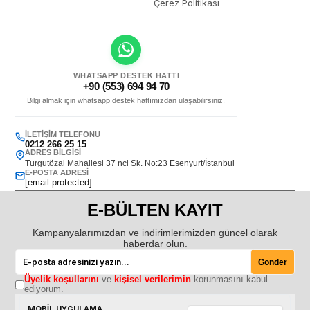
Çerez Politikası
WHATSAPP DESTEK HATTI
+90 (553) 694 94 70
Bilgi almak için whatsapp destek hattımızdan ulaşabilirsiniz.
İLETIŞIM TELEFONU
0212 266 25 15
ADRES BILGISI
Turgutözal Mahallesi 37 nci Sk. No:23 Esenyurt/İstanbul
E-POSTA ADRESI
[email protected]
E-BÜLTEN KAYIT
Kampanyalarımızdan ve indirimlerimizden güncel olarak
haberdar olun.
Gönder
Üyelik koşullarını
ve
kişisel verilerimin
korunmasını kabul
ediyorum.
MOBİL UYGULAMA