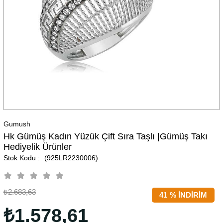
Gumush
Hk Gümüş Kadın Yüzük Çift Sıra Taşlı |Gümüş Takı
Hediyelik Ürünler
(925LR2230006)
₺2.683,63
41
%
İNDIRIM
₺1.578,61