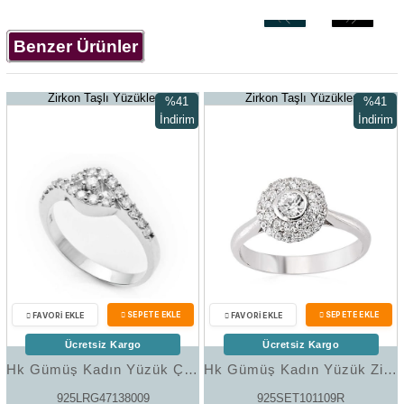
‹
›
Benzer Ürünler
Zirkon Taşlı Yüzükler
Zirkon Taşlı Yüzükler
%41
%41
İndirim
İndirim
%41İndirim
%41İndir
Ücretsiz Kargo
Ücretsiz Kargo
Hk Gümüş Kadın Yüzük Çok Taşlı |Gümüş Takı Hediyelik Ürünler
Hk Gümüş Kadın Yüzük Zirkon Taşlı |Gümüş Takı Hediyelik Ürünler
925LRG47138009
925SET101109R