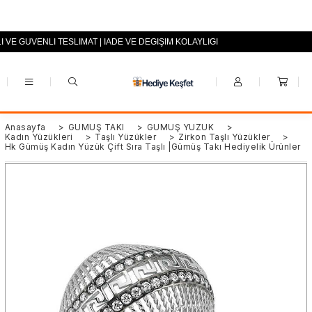
I VE GÜVENLİ TESLİMAT | İADE VE DEĞİŞİM KOLAYLIĞI
+90 (0553) 694 94 70
Anasayfa
>
GÜMÜŞ TAKI
>
GÜMÜŞ YÜZÜK
>
Kadın Yüzükleri
>
Taşlı Yüzükler
>
Zirkon Taşlı Yüzükler
>
Hk Gümüş Kadın Yüzük Çift Sıra Taşlı |Gümüş Takı Hediyelik Ürünler