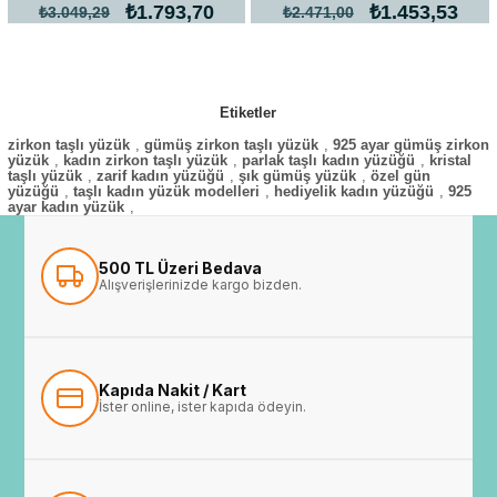
₺1.793,70
₺1.453,53
₺3.049,29
₺2.471,00
Etiketler
zirkon taşlı yüzük
,
gümüş zirkon taşlı yüzük
,
925 ayar gümüş zirkon
yüzük
,
kadın zirkon taşlı yüzük
,
parlak taşlı kadın yüzüğü
,
kristal
taşlı yüzük
,
zarif kadın yüzüğü
,
şık gümüş yüzük
,
özel gün
yüzüğü
,
taşlı kadın yüzük modelleri
,
hediyelik kadın yüzüğü
,
925
ayar kadın yüzük
,
500 TL Üzeri Bedava
Alışverişlerinizde kargo bizden.
Kapıda Nakit / Kart
İster online, ister kapıda ödeyin.