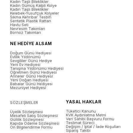
Kadın Taşlı Bileklikler
Kadın Gümüş Kalpli Kolye
Kadın Taşlı Bileklikler
Kelebek-Yusufçuk Kolyeler
Sıkma Kehribar Tesbih
Sentetik Plastik Rattan
Havlu Seti
Nevresim Takımları
Bornoz Takımları
NE HEDİYE ALSAM
Doğum Günü Hediyesi
Evlilik Yıldönümü
Sevgililer Günü Hediye
Yeni Ev Hediyesi
Tanışma Yıldönümü Hediyesi
Öğretmen Günü Hediyesi
Anneler Günü Hediyesi
Yeni Doğan Hediyesi
Babalar Günü Hediyesi
Mezuniyet Hediyesi
YASAL HAKLAR
SÖZLEŞMELER
Tüketici Kanunu
Üyelik Sözleşmesi
KVK Aydınlatma Metni
Mesafeli Satış Sözleşmesi
Veri Sahibi Başvuru Formu
Gizlilik Sözleşmesi
Teslimat Süreci
Kapıda Ödeme Sözleşmesi
Değişim / İptal / İade Koşulları
Ön Bilgilendirme Formu
Sipariş Takibi