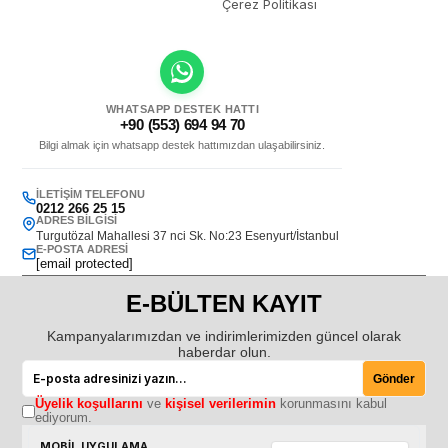
Çerez Politikası
WHATSAPP DESTEK HATTI
+90 (553) 694 94 70
Bilgi almak için whatsapp destek hattımızdan ulaşabilirsiniz.
İLETIŞIM TELEFONU
0212 266 25 15
ADRES BILGISI
Turgutözal Mahallesi 37 nci Sk. No:23 Esenyurt/İstanbul
E-POSTA ADRESI
[email protected]
E-BÜLTEN KAYIT
Kampanyalarımızdan ve indirimlerimizden güncel olarak
haberdar olun.
Gönder
Üyelik koşullarını
ve
kişisel verilerimin
korunmasını kabul
ediyorum.
MOBİL UYGULAMA