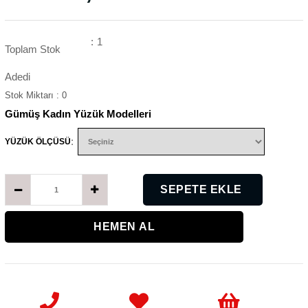
:
1
Toplam Stok
Adedi
Stok Miktarı
:
0
Gümüş Kadın Yüzük Modelleri
:
YÜZÜK ÖLÇÜSÜ
K