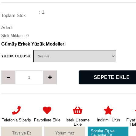
:
1
Toplam Stok
Adedi
Stok Miktarı
:
0
Gümüş Erkek Yüzük Modelleri
:
YÜZÜK ÖLÇÜSÜ
Telefonla Sipariş
Favorilere Ekle
İstek Listeme
İndirimli Ürün
Fiyat
Ekle
Ha
Sorular (0) ve
Tavsiye Et
Yorum Yaz
Cevaplar (0)