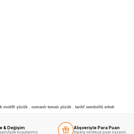
rk motifli yüzük
,
osmanlı temalı yüzük
,
tarihî sembollü erkek
de & Değişim
Alışverişte Para Puan
işim/İade koşullarımız.
Sipariş verdikçe puan kazanın.