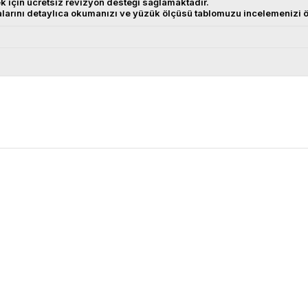
ek için ücretsiz revizyon desteği sağlamaktadır.
alarını detaylıca okumanızı ve yüzük ölçüsü tablomuzu incelemenizi ö