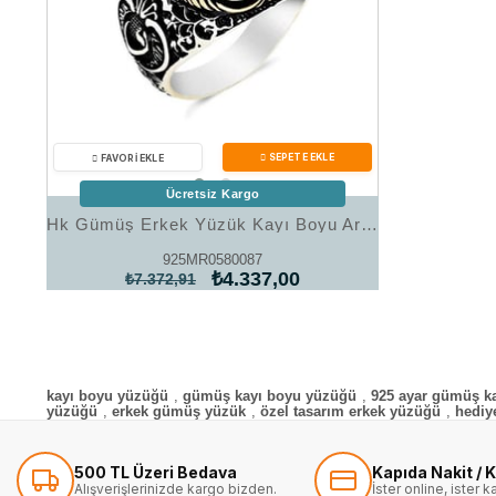
Ücretsiz Kargo
Hk Gümüş Erkek Yüzük Kayı Boyu Armalı |Gümüş Takı Hediyelik Ürünler
925MR0580087
₺4.337,00
₺7.372,91
kayı boyu yüzüğü
,
gümüş kayı boyu yüzüğü
,
925 ayar gümüş k
yüzüğü
,
erkek gümüş yüzük
,
özel tasarım erkek yüzüğü
,
hediy
500 TL Üzeri Bedava
Kapıda Nakit / K
Alışverişlerinizde kargo bizden.
İster online, ister 