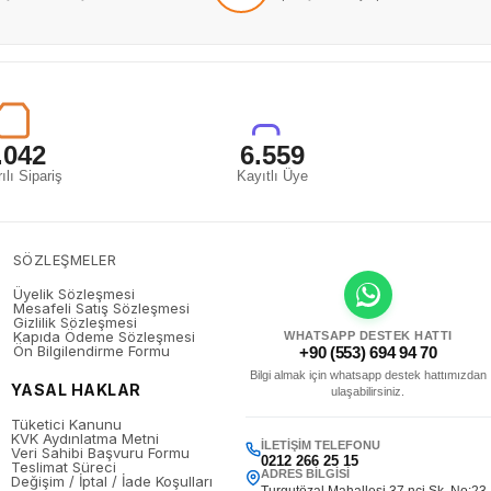
.042
6.559
ılı Sipariş
Kayıtlı Üye
SÖZLEŞMELER
Üyelik Sözleşmesi
Mesafeli Satış Sözleşmesi
Gizlilik Sözleşmesi
Kapıda Ödeme Sözleşmesi
WHATSAPP DESTEK HATTI
Ön Bilgilendirme Formu
+90 (553) 694 94 70
Bilgi almak için whatsapp destek hattımızdan
YASAL HAKLAR
ulaşabilirsiniz.
Tüketici Kanunu
KVK Aydınlatma Metni
İLETIŞIM TELEFONU
Veri Sahibi Başvuru Formu
0212 266 25 15
Teslimat Süreci
ADRES BILGISI
Değişim / İptal / İade Koşulları