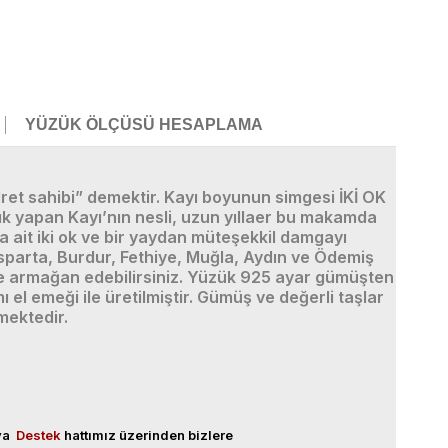
YÜZÜK ÖLÇÜSÜ HESAPLAMA
et sahibi” demektir. Kayı boyunun simgesi İKİ OK
ık yapan Kayı’nın nesli, uzun yıllaer bu makamda
a ait iki ok ve bir yaydan müteşekkil damgayı
Isparta, Burdur, Fethiye, Muğla, Aydın ve Ödemiş
nize armağan edebilirsiniz. Yüzük 925 ayar gümüşten
 el emeği ile üretilmiştir. Gümüş ve değerli taşlar
mektedir.
eya
Destek
hattımız üzerinden bizlere