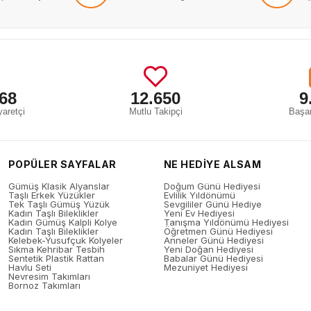
68
12.650
9
aretçi
Mutlu Takipçi
Başar
POPÜLER SAYFALAR
NE HEDİYE ALSAM
Gümüş Klasik Alyanslar
Doğum Günü Hediyesi
Taşlı Erkek Yüzükler
Evlilik Yıldönümü
Tek Taşlı Gümüş Yüzük
Sevgililer Günü Hediye
Kadın Taşlı Bileklikler
Yeni Ev Hediyesi
Kadın Gümüş Kalpli Kolye
Tanışma Yıldönümü Hediyesi
Kadın Taşlı Bileklikler
Öğretmen Günü Hediyesi
Kelebek-Yusufçuk Kolyeler
Anneler Günü Hediyesi
Sıkma Kehribar Tesbih
Yeni Doğan Hediyesi
Sentetik Plastik Rattan
Babalar Günü Hediyesi
Havlu Seti
Mezuniyet Hediyesi
Nevresim Takımları
Bornoz Takımları