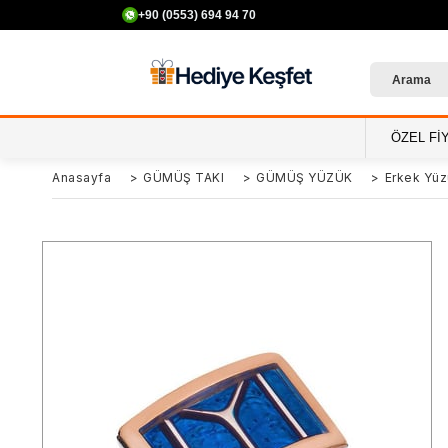
+90 (0553) 694 94 70
ÖZEL Fİ
Anasayfa
>
GÜMÜŞ TAKI
>
GÜMÜŞ YÜZÜK
>
Erkek Yüz