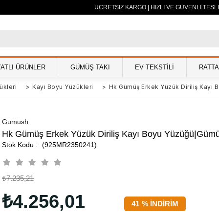
500 TL VE ÜZERİ ÜCRETSİZ KARGO | HIZLI VE GÜVENLİ TESLİ
YATLI ÜRÜNLER
GÜMÜŞ TAKI
EV TEKSTİLİ
RATT
ükleri
>
Kayı Boyu Yüzükleri
>
Hk Gümüş Erkek Yüzük Diriliş Kayı 
Gumush
Hk Gümüş Erkek Yüzük Diriliş Kayı Boyu Yüzüğü|Gümüş
(925MR2350241)
₺7.235,21
₺4.256,01
41
%
İNDIRIM