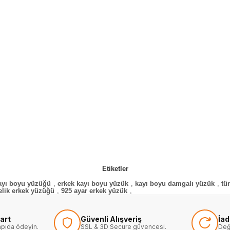
Etiketler
ayı boyu yüzüğü
,
erkek kayı boyu yüzük
,
kayı boyu damgalı yüzük
,
tü
elik erkek yüzüğü
,
925 ayar erkek yüzük
,
art
Güvenli Alışveriş
İa
kapıda ödeyin.
SSL & 3D Secure güvencesi.
Değ