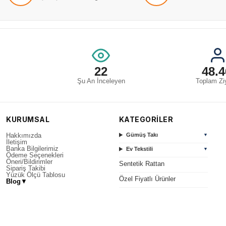
22
48.4
Şu An İnceleyen
Toplam Ziy
KURUMSAL
KATEGORİLER
Hakkımızda
Gümüş Takı
▼
İletişim
Banka Bilgilerimiz
Ev Tekstili
▼
Ödeme Seçenekleri
Öneri/Bildirimler
Sentetik Rattan
Sipariş Takibi
Yüzük Ölçü Tablosu
Özel Fiyatlı Ürünler
Blog
▼