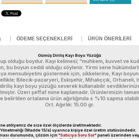
ÖDEME SEÇENEKLERI
ÜRÜN ÖNERILERI
)
Gümüş Diriliş Kayı Boyu Yüzüğü
p olduğu boydur. Kayı kelimesi; “muhkem, kuvvet ve kudr
n, bu boyun ceddi olduğu söylenir. Yirmi sene hükümdarl
oya mensubiyetini göstermek için, sikkelerine, Kayı boyun
ikle; Bilecik-pazaryeri, Eskişehir, Mihalıççık, Orhaneli, 
diriliş kayı boyu yüzüğü severek kullanabilir sevdikleri
mıştır. Üzeri şeffaf mine kaplamadır. Ürünlerimizin tamamı
e belirtilen ortalama ürün ağırlığında ± %10 sapma olabil
Ort. Ağırlık: 15.00 gr.
ne atölyemiz de size özel ölçülerde üretilmektedir.
Yönetmeliği (Madde 15/a) uyarınca kişiye özel üretim statüsündedir.
anması durumunda, çözüm için
"Satıcıya Soru Sor"
paneli üzerinden v