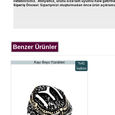
iletebilirsiniz. Atölyemiz, ürünü size tam uyumlu hale getirm
Sipariş
Öncesi
: Siparişinizi oluşturmadan önce ürün açıklam
Benzer Ürünler
Kayı Boyu Yüzükleri
%41
İndirim
%41İndirim