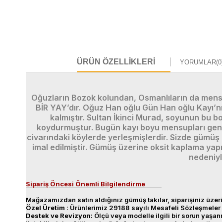
ÜRÜN ÖZELLIKLERI
YORUMLAR
(0
Oğuzların Bozok kolundan, Osmanlıların da mensu
BİR YAY’dır. Oğuz Han oğlu Gün Han oğlu Kayı’nı
kalmıştır. Sultan İkinci Murad, soyunun bu b
koydurmuştur. Bugün kayı boyu mensupları genell
civarındaki köylerde yerleşmişlerdir. Sizde gümüş 
imal edilmiştir. Gümüş üzerine oksit kaplama yapıl
nedeniyl
Sipariş Öncesi Önemli Bilgilendirme
Mağazamızdan satın aldığınız gümüş takılar, siparişiniz üzeri
Özel
Üretim
: Ürünlerimiz 29188 sayılı Mesafeli Sözleşmeler 
Destek
ve
Revizyon
:
Ölçü veya modelle ilgili bir sorun yaş