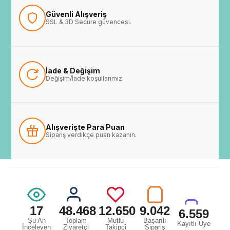
Güvenli Alışveriş
SSL & 3D Secure güvencesi.
İade & Değişim
Değişim/İade koşullarımız.
Alışverişte Para Puan
Sipariş verdikçe puan kazanın.
17
48.468
12.650
9.042
6.559
Şu An
Toplam
Mutlu
Başarılı
Kayıtlı Üye
İnceleyen
Ziyaretçi
Takipçi
Sipariş