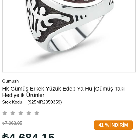
Gumush
Hk Gümüş Erkek Yüzük Edeb Ya Hu |Gümüş Takı
Hediyelik Ürünler
(925MR2350359)
₺7.963,05
41
%
İNDIRIM
₺4.684,15