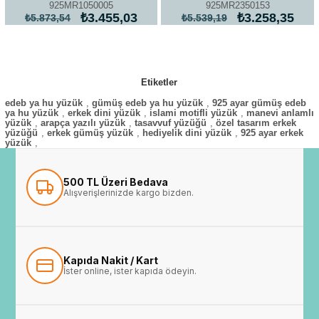
925MR1050005
925MR2350153
₺3.455,03
₺3.258,35
₺5.873,54
₺5.539,19
Etiketler
edeb ya hu yüzük
,
gümüş edeb ya hu yüzük
,
925 ayar gümüş edeb
ya hu yüzük
,
erkek dini yüzük
,
islami motifli yüzük
,
manevi anlamlı
yüzük
,
arapça yazılı yüzük
,
tasavvuf yüzüğü
,
özel tasarım erkek
yüzüğü
,
erkek gümüş yüzük
,
hediyelik dini yüzük
,
925 ayar erkek
yüzük
,
500 TL Üzeri Bedava
Alışverişlerinizde kargo bizden.
Kapıda Nakit / Kart
İster online, ister kapıda ödeyin.