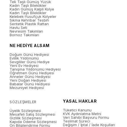
Tek Taşlı Gümüş Yüzük
Kadın Taşlı Bileklikler
Kadın Gümüş Kalpli Kolye
Kadın Taşlı Bileklikler
Kelebek-Yusufçuk Kolyeler
Sıkma Kehribar Tesbih
Sentetik Plastik Rattan
Havlu Seti
Nevresim Takımları
Bornoz Takımları
NE HEDİYE ALSAM
Doğum Günü Hediyesi
Evlilik Yıldönümü
Sevgililer Günü Hediye
Yeni Ev Hediyesi
Tanışma Yıldönümü Hediyesi
Öğretmen Günü Hediyesi
Anneler Günü Hediyesi
Yeni Doğan Hediyesi
Babalar Günü Hediyesi
Mezuniyet Hediyesi
YASAL HAKLAR
SÖZLEŞMELER
Tüketici Kanunu
Üyelik Sözleşmesi
KVK Aydınlatma Metni
Mesafeli Satış Sözleşmesi
Veri Sahibi Başvuru Formu
Gizlilik Sözleşmesi
Teslimat Süreci
Kapıda Ödeme Sözleşmesi
Değişim / İptal / İade Koşulları
Ön Bilgilendirme Formu