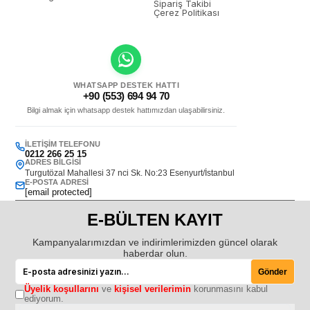
Sipariş Takibi
Çerez Politikası
WHATSAPP DESTEK HATTI
+90 (553) 694 94 70
Bilgi almak için whatsapp destek hattımızdan ulaşabilirsiniz.
İLETIŞIM TELEFONU
0212 266 25 15
ADRES BILGISI
Turgutözal Mahallesi 37 nci Sk. No:23 Esenyurt/İstanbul
E-POSTA ADRESI
[email protected]
E-BÜLTEN KAYIT
Kampanyalarımızdan ve indirimlerimizden güncel olarak
haberdar olun.
Gönder
Üyelik koşullarını
ve
kişisel verilerimin
korunmasını kabul
ediyorum.