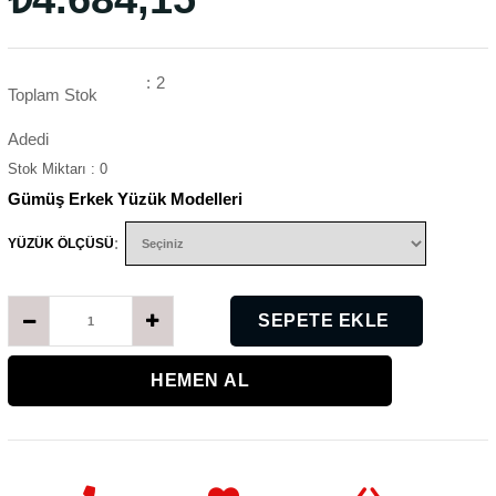
:
2
Toplam Stok
Adedi
Stok Miktarı
:
0
Gümüş Erkek Yüzük Modelleri
:
YÜZÜK ÖLÇÜSÜ
K