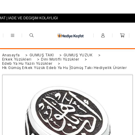
MAT | İADE VE DEĞİŞİM KOLAYLIĞI
+90 (0553) 694 94 70
Anasayfa
>
GÜMÜŞ TAKI
>
GÜMÜŞ YÜZÜK
>
Erkek Yüzükleri
>
Dini Motifli Yüzükler
>
Edeb Ya Hu Yazılı Yüzükler
>
Hk Gümüş Erkek Yüzük Edeb Ya Hu |Gümüş Takı Hediyelik Ürünler