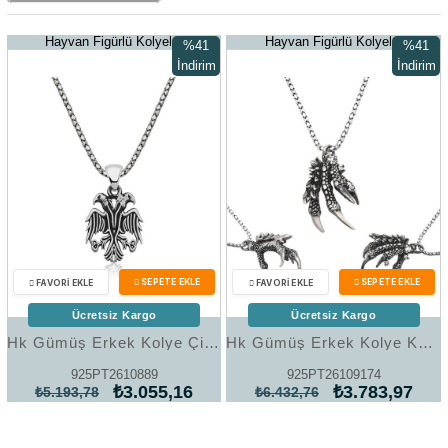
Hayvan Figürlü Kolyeler
Hayvan Figürlü Kolyeler
%41
%41
İndirim
İndirim
%41İndirim
%41İndir
Ücretsiz Kargo
Ücretsiz Kargo
Hk Gümüş Erkek Kolye Çift Başlı Kartal |Gümüş Takı Hediyelik Ürünler
Hk Gümüş Erkek Kolye Kartal Pençesi |Gümüş Takı Hediyelik Ürünler
925PT2610889
925PT26109174
₺3.055,16
₺3.783,97
₺5.193,78
₺6.432,76