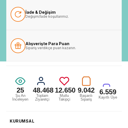
İade & Değişim
Değişim/İade koşullarımız.
Alışverişte Para Puan
Sipariş verdikçe puan kazanın.
25
48.468
12.650
9.042
6.559
Şu An
Toplam
Mutlu
Başarılı
Kayıtlı Üye
İnceleyen
Ziyaretçi
Takipçi
Sipariş
KURUMSAL