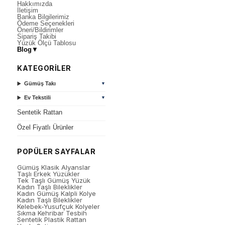
Hakkımızda
İletişim
Banka Bilgilerimiz
Ödeme Seçenekleri
Öneri/Bildirimler
Sipariş Takibi
Yüzük Ölçü Tablosu
Blog
▼
KATEGORİLER
Gümüş Takı
▼
Ev Tekstili
▼
Sentetik Rattan
Özel Fiyatlı Ürünler
POPÜLER SAYFALAR
Gümüş Klasik Alyanslar
Taşlı Erkek Yüzükler
Tek Taşlı Gümüş Yüzük
Kadın Taşlı Bileklikler
Kadın Gümüş Kalpli Kolye
Kadın Taşlı Bileklikler
Kelebek-Yusufçuk Kolyeler
Sıkma Kehribar Tesbih
Sentetik Plastik Rattan