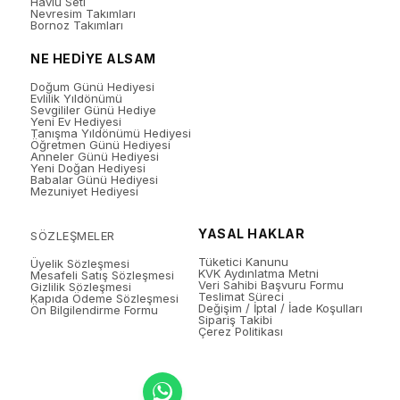
Havlu Seti
Nevresim Takımları
Bornoz Takımları
NE HEDİYE ALSAM
Doğum Günü Hediyesi
Evlilik Yıldönümü
Sevgililer Günü Hediye
Yeni Ev Hediyesi
Tanışma Yıldönümü Hediyesi
Öğretmen Günü Hediyesi
Anneler Günü Hediyesi
Yeni Doğan Hediyesi
Babalar Günü Hediyesi
Mezuniyet Hediyesi
YASAL HAKLAR
SÖZLEŞMELER
Tüketici Kanunu
Üyelik Sözleşmesi
KVK Aydınlatma Metni
Mesafeli Satış Sözleşmesi
Veri Sahibi Başvuru Formu
Gizlilik Sözleşmesi
Teslimat Süreci
Kapıda Ödeme Sözleşmesi
Değişim / İptal / İade Koşulları
Ön Bilgilendirme Formu
Sipariş Takibi
Çerez Politikası