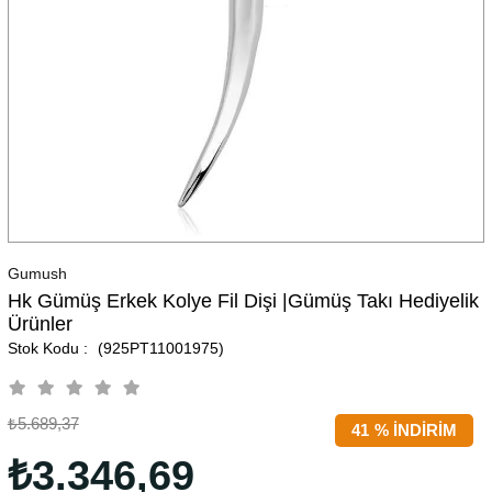
Gumush
Hk Gümüş Erkek Kolye Fil Dişi |Gümüş Takı Hediyelik
Ürünler
(925PT11001975)
₺5.689,37
41
%
İNDIRIM
₺3.346,69