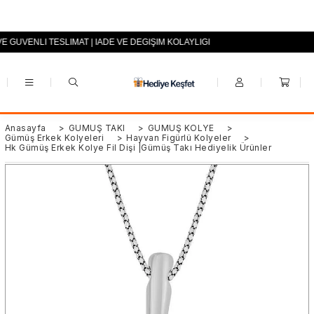
VE GÜVENLİ TESLİMAT | İADE VE DEĞİŞİM KOLAYLIĞI
+90 (0553) 694 94 70
Anasayfa
>
GÜMÜŞ TAKI
>
GÜMÜŞ KOLYE
>
Gümüş Erkek Kolyeleri
>
Hayvan Figürlü Kolyeler
>
Hk Gümüş Erkek Kolye Fil Dişi |Gümüş Takı Hediyelik Ürünler