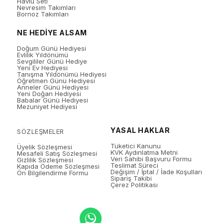
Havlu Seti
Nevresim Takımları
Bornoz Takımları
NE HEDİYE ALSAM
Doğum Günü Hediyesi
Evlilik Yıldönümü
Sevgililer Günü Hediye
Yeni Ev Hediyesi
Tanışma Yıldönümü Hediyesi
Öğretmen Günü Hediyesi
Anneler Günü Hediyesi
Yeni Doğan Hediyesi
Babalar Günü Hediyesi
Mezuniyet Hediyesi
YASAL HAKLAR
SÖZLEŞMELER
Tüketici Kanunu
Üyelik Sözleşmesi
KVK Aydınlatma Metni
Mesafeli Satış Sözleşmesi
Veri Sahibi Başvuru Formu
Gizlilik Sözleşmesi
Teslimat Süreci
Kapıda Ödeme Sözleşmesi
Değişim / İptal / İade Koşulları
Ön Bilgilendirme Formu
Sipariş Takibi
Çerez Politikası