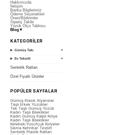
Hakkımızda
İletişim
Banka Bilgilerimiz
Ödeme Seçenekleri
Öneri/Bildirimler
Sipariş Takibi
Yüzük Ölçü Tablosu
Blog
▼
KATEGORİLER
Gümüş Takı
▼
Ev Tekstili
▼
Sentetik Rattan
Özel Fiyatlı Ürünler
POPÜLER SAYFALAR
Gümüş Klasik Alyanslar
Taşlı Erkek Yüzükler
Tek Taşlı Gümüş Yüzük
Kadın Taşlı Bileklikler
Kadın Gümüş Kalpli Kolye
Kadın Taşlı Bileklikler
Kelebek-Yusufçuk Kolyeler
Sıkma Kehribar Tesbih
Sentetik Plastik Rattan