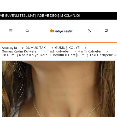
 VE GÜVENLİ TESLİMAT | İADE VE DEĞİŞİM KOLAYLIĞI
+90 (0553) 694 94 70
Anasayfa
>
GÜMÜŞ TAKI
>
GÜMÜŞ KOLYE
>
Gümüş Kadın Kolyeleri
>
Taşlı Kolyeler
>
Harfli Kolyeler
>
Hk Gümüş Kadın Kolye Gold 3 Boyutlu B Harf |Gümüş Takı Hediyelik Ü