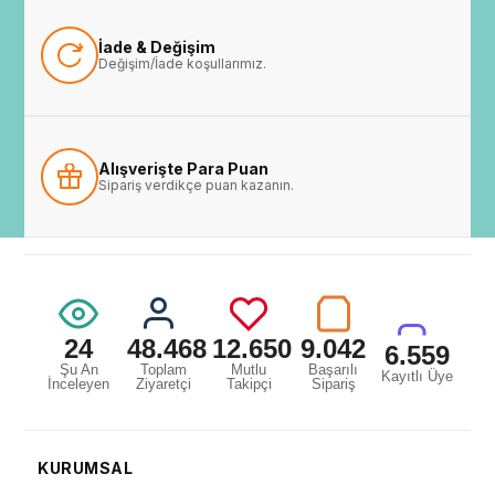
İade & Değişim
Değişim/İade koşullarımız.
Alışverişte Para Puan
Sipariş verdikçe puan kazanın.
24
48.468
12.650
9.042
6.559
Şu An
Toplam
Mutlu
Başarılı
Kayıtlı Üye
İnceleyen
Ziyaretçi
Takipçi
Sipariş
KURUMSAL