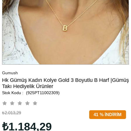
Gumush
Hk Gümüş Kadın Kolye Gold 3 Boyutlu B Harf |Gümüş
Takı Hediyelik Ürünler
(925PT11002309)
₺2.013,29
41
%
İNDIRIM
₺1.184,29