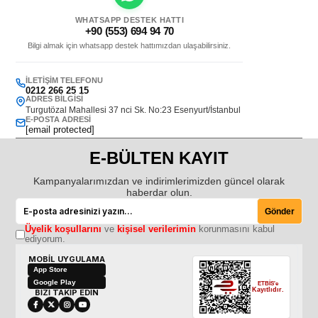
WHATSAPP DESTEK HATTI
+90 (553) 694 94 70
Bilgi almak için whatsapp destek hattımızdan ulaşabilirsiniz.
İLETIŞIM TELEFONU
0212 266 25 15
ADRES BILGISI
Turgutözal Mahallesi 37 nci Sk. No:23 Esenyurt/İstanbul
E-POSTA ADRESI
[email protected]
E-BÜLTEN KAYIT
Kampanyalarımızdan ve indirimlerimizden güncel olarak
haberdar olun.
Gönder
Üyelik koşullarını
ve
kişisel verilerimin
korunmasını kabul
ediyorum.
MOBİL UYGULAMA
App Store
Google Play
ETBİS'e
Kayıtlıdır.
BİZİ TAKİP EDİN