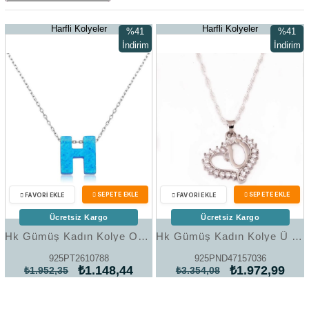
Harfli Kolyeler
Harfli Kolyeler
%41
%41
İndirim
İndirim
%41İndirim
%41İndir
Ücretsiz Kargo
Ücretsiz Kargo
Hk Gümüş Kadın Kolye Opal Harf |Gümüş Takı Hediyelik Ürünler
Hk Gümüş Kadın Kolye Ü Harf Kalpli |Gümüş Takı Hediyelik Ürünler
925PT2610788
925PND47157036
₺1.148,44
₺1.972,99
₺1.952,35
₺3.354,08