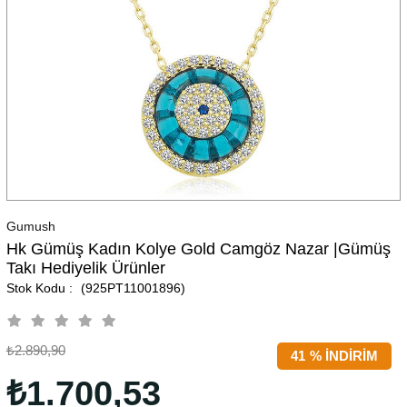
Gumush
Hk Gümüş Kadın Kolye Gold Camgöz Nazar |Gümüş
Takı Hediyelik Ürünler
(925PT11001896)
₺2.890,90
41
%
İNDIRIM
₺1.700,53