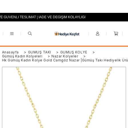
VE GÜVENLİ TESLİMAT | İADE VE DEĞİŞİM KOLAYLIĞI
+90 (0553) 694 94 70
Anasayfa
>
GÜMÜŞ TAKI
>
GÜMÜŞ KOLYE
>
Gümüş Kadın Kolyeleri
>
Nazar Kolyeler
>
Hk Gümüş Kadın Kolye Gold Camgöz Nazar |Gümüş Takı Hediyelik Ürü