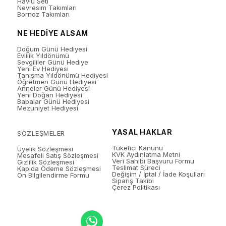
Havlu Seti
Nevresim Takımları
Bornoz Takımları
NE HEDİYE ALSAM
Doğum Günü Hediyesi
Evlilik Yıldönümü
Sevgililer Günü Hediye
Yeni Ev Hediyesi
Tanışma Yıldönümü Hediyesi
Öğretmen Günü Hediyesi
Anneler Günü Hediyesi
Yeni Doğan Hediyesi
Babalar Günü Hediyesi
Mezuniyet Hediyesi
YASAL HAKLAR
SÖZLEŞMELER
Tüketici Kanunu
Üyelik Sözleşmesi
KVK Aydınlatma Metni
Mesafeli Satış Sözleşmesi
Veri Sahibi Başvuru Formu
Gizlilik Sözleşmesi
Teslimat Süreci
Kapıda Ödeme Sözleşmesi
Değişim / İptal / İade Koşulları
Ön Bilgilendirme Formu
Sipariş Takibi
Çerez Politikası