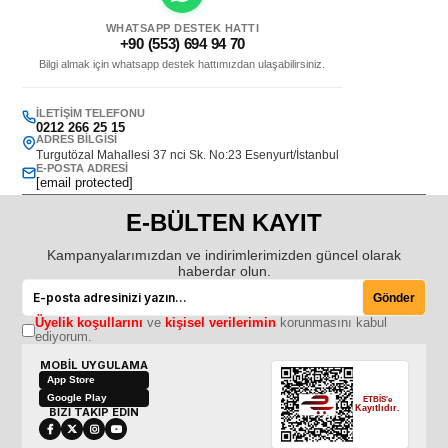
WHATSAPP DESTEK HATTI
+90 (553) 694 94 70
Bilgi almak için whatsapp destek hattımızdan ulaşabilirsiniz.
İLETIŞIM TELEFONU
0212 266 25 15
ADRES BILGISI
Turgutözal Mahallesi 37 nci Sk. No:23 Esenyurt/İstanbul
E-POSTA ADRESI
[email protected]
E-BÜLTEN KAYIT
Kampanyalarımızdan ve indirimlerimizden güncel olarak
haberdar olun.
Gönder
Üyelik koşullarını
ve
kişisel verilerimin
korunmasını kabul
ediyorum.
MOBİL UYGULAMA
App Store
Google Play
ETBİS'e
Kayıtlıdır.
BİZİ TAKİP EDİN