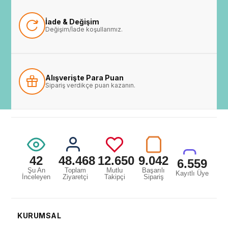
İade & Değişim
Değişim/İade koşullarımız.
Alışverişte Para Puan
Sipariş verdikçe puan kazanın.
42
48.468
12.650
9.042
6.559
Şu An
Toplam
Mutlu
Başarılı
Kayıtlı Üye
İnceleyen
Ziyaretçi
Takipçi
Sipariş
KURUMSAL