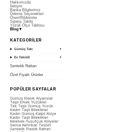
Hakkımızda
İletişim
Banka Bilgilerimiz
Ödeme Seçenekleri
Öneri/Bildirimler
Sipariş Takibi
Yüzük Ölçü Tablosu
Blog
▼
KATEGORİLER
Gümüş Takı
▼
Ev Tekstili
▼
Sentetik Rattan
Özel Fiyatlı Ürünler
POPÜLER SAYFALAR
Gümüş Klasik Alyanslar
Taşlı Erkek Yüzükler
Tek Taşlı Gümüş Yüzük
Kadın Taşlı Bileklikler
Kadın Gümüş Kalpli Kolye
Kadın Taşlı Bileklikler
Kelebek-Yusufçuk Kolyeler
Sıkma Kehribar Tesbih
Sentetik Plastik Rattan