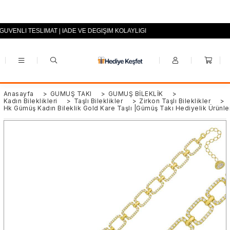
 GÜVENLİ TESLİMAT | İADE VE DEĞİŞİM KOLAYLIĞI
+90 (0553) 694 94 70
Anasayfa
>
GÜMÜŞ TAKI
>
GÜMÜŞ BİLEKLİK
>
Kadın Bileklikleri
>
Taşlı Bileklikler
>
Zirkon Taşlı Bileklikler
>
Hk Gümüş Kadın Bileklik Gold Kare Taşlı |Gümüş Takı Hediyelik Ürünle