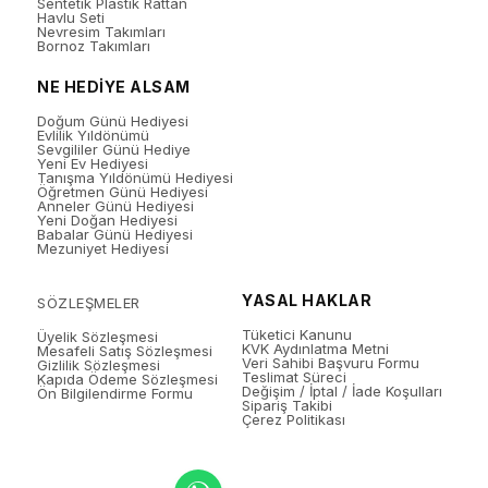
Sentetik Plastik Rattan
Havlu Seti
Nevresim Takımları
Bornoz Takımları
NE HEDİYE ALSAM
Doğum Günü Hediyesi
Evlilik Yıldönümü
Sevgililer Günü Hediye
Yeni Ev Hediyesi
Tanışma Yıldönümü Hediyesi
Öğretmen Günü Hediyesi
Anneler Günü Hediyesi
Yeni Doğan Hediyesi
Babalar Günü Hediyesi
Mezuniyet Hediyesi
YASAL HAKLAR
SÖZLEŞMELER
Tüketici Kanunu
Üyelik Sözleşmesi
KVK Aydınlatma Metni
Mesafeli Satış Sözleşmesi
Veri Sahibi Başvuru Formu
Gizlilik Sözleşmesi
Teslimat Süreci
Kapıda Ödeme Sözleşmesi
Değişim / İptal / İade Koşulları
Ön Bilgilendirme Formu
Sipariş Takibi
Çerez Politikası