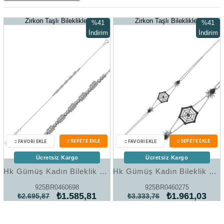
Zirkon Taşlı Bileklikler
Zirkon Taşlı Bileklikler
%41
%41
İndirim
İndirim
%41İndirim
%41İndir
Ücretsiz Kargo
Ücretsiz Kargo
Hk Gümüş Kadın Bileklik Beyaz Dorissa |Gümüş Takı Hediyelik Ürünler
Hk Gümüş Kadın Bileklik Örümcek Ağı |Gümüş Takı Hediyelik Ürünler
925BR0460698
925BR0460275
₺1.585,81
₺1.961,03
₺2.695,87
₺3.333,76