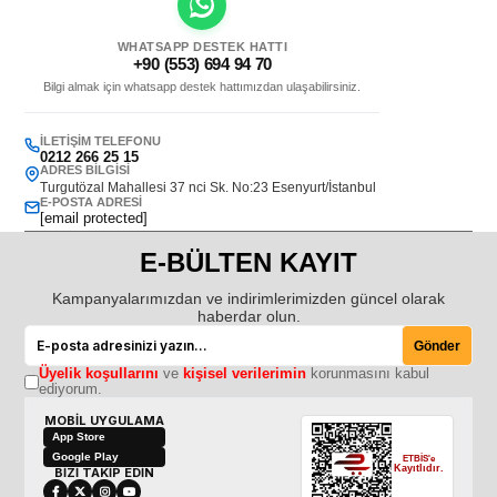
WHATSAPP DESTEK HATTI
+90 (553) 694 94 70
Bilgi almak için whatsapp destek hattımızdan ulaşabilirsiniz.
İLETIŞIM TELEFONU
0212 266 25 15
ADRES BILGISI
Turgutözal Mahallesi 37 nci Sk. No:23 Esenyurt/İstanbul
E-POSTA ADRESI
[email protected]
E-BÜLTEN KAYIT
Kampanyalarımızdan ve indirimlerimizden güncel olarak
haberdar olun.
Gönder
Üyelik koşullarını
ve
kişisel verilerimin
korunmasını kabul
ediyorum.
MOBİL UYGULAMA
App Store
Google Play
ETBİS'e
Kayıtlıdır.
BİZİ TAKİP EDİN