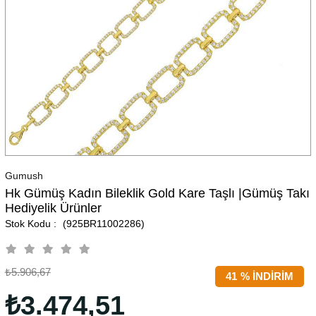
Gumush
Hk Gümüş Kadın Bileklik Gold Kare Taşlı |Gümüş Takı
Hediyelik Ürünler
(925BR11002286)
₺5.906,67
41
%
İNDIRIM
₺3.474,51