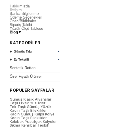
Hakkımızda
İletişim
Banka Bilgilerimiz
Ödeme Seçenekleri
Öneri/Bildirimler
Sipariş Takibi
Yüzük Ölçü Tablosu
Blog
▼
KATEGORİLER
Gümüş Takı
▼
Ev Tekstili
▼
Sentetik Rattan
Özel Fiyatlı Ürünler
POPÜLER SAYFALAR
Gümüş Klasik Alyanslar
Taşlı Erkek Yüzükler
Tek Taşlı Gümüş Yüzük
Kadın Taşlı Bileklikler
Kadın Gümüş Kalpli Kolye
Kadın Taşlı Bileklikler
Kelebek-Yusufçuk Kolyeler
Sıkma Kehribar Tesbih