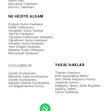
Havlu Seti
Nevresim Takımları
Bornoz Takımları
NE HEDİYE ALSAM
Doğum Günü Hediyesi
Evlilik Yıldönümü
Sevgililer Günü Hediye
Yeni Ev Hediyesi
Tanışma Yıldönümü Hediyesi
Öğretmen Günü Hediyesi
Anneler Günü Hediyesi
Yeni Doğan Hediyesi
Babalar Günü Hediyesi
Mezuniyet Hediyesi
YASAL HAKLAR
SÖZLEŞMELER
Tüketici Kanunu
Üyelik Sözleşmesi
KVK Aydınlatma Metni
Mesafeli Satış Sözleşmesi
Veri Sahibi Başvuru Formu
Gizlilik Sözleşmesi
Teslimat Süreci
Kapıda Ödeme Sözleşmesi
Değişim / İptal / İade Koşulları
Ön Bilgilendirme Formu
Sipariş Takibi
Çerez Politikası