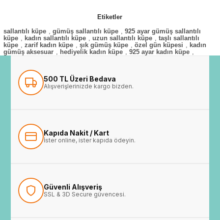
Etiketler
sallantılı küpe
,
gümüş sallantılı küpe
,
925 ayar gümüş sallantılı
küpe
,
kadın sallantılı küpe
,
uzun sallantılı küpe
,
taşlı sallantılı
küpe
,
zarif kadın küpe
,
şık gümüş küpe
,
özel gün küpesi
,
kadın
gümüş aksesuar
,
hediyelik kadın küpe
,
925 ayar kadın küpe
,
500 TL Üzeri Bedava
Alışverişlerinizde kargo bizden.
Kapıda Nakit / Kart
İster online, ister kapıda ödeyin.
Güvenli Alışveriş
SSL & 3D Secure güvencesi.