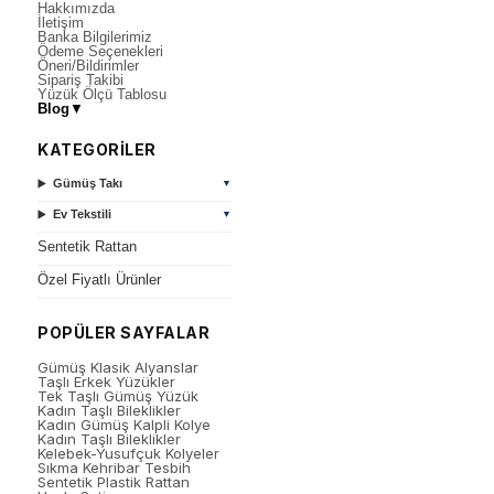
Hakkımızda
İletişim
Banka Bilgilerimiz
Ödeme Seçenekleri
Öneri/Bildirimler
Sipariş Takibi
Yüzük Ölçü Tablosu
Blog
▼
KATEGORİLER
Gümüş Takı
▼
Ev Tekstili
▼
Sentetik Rattan
Özel Fiyatlı Ürünler
POPÜLER SAYFALAR
Gümüş Klasik Alyanslar
Taşlı Erkek Yüzükler
Tek Taşlı Gümüş Yüzük
Kadın Taşlı Bileklikler
Kadın Gümüş Kalpli Kolye
Kadın Taşlı Bileklikler
Kelebek-Yusufçuk Kolyeler
Sıkma Kehribar Tesbih
Sentetik Plastik Rattan