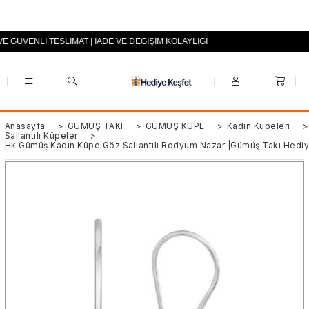
 VE GÜVENLİ TESLİMAT | İADE VE DEĞİŞİM KOLAYLIĞI
+90 (0553) 694 94 70
Anasayfa
>
GÜMÜŞ TAKI
>
GÜMÜŞ KÜPE
>
Kadın Küpeleri
>
Sallantılı Küpeler
>
Hk Gümüş Kadın Küpe Göz Sallantılı Rodyum Nazar |Gümüş Takı Hediye