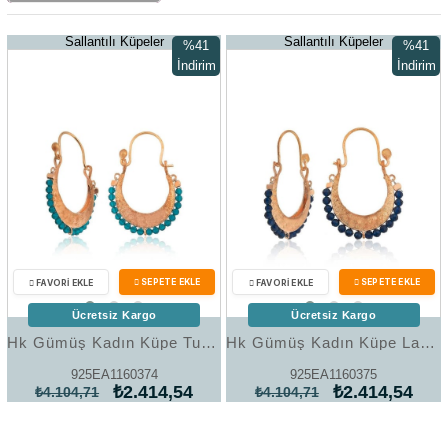
Sallantılı Küpeler
Sallantılı Küpeler
%41
%41
İndirim
İndirim
%41İndirim
%41İndir
Ücretsiz Kargo
Ücretsiz Kargo
Hk Gümüş Kadın Küpe Turkuaz Taşlı Bohem |Gümüş Takı Hediyelik Ürünler
Hk ​Gümüş Kadın Küpe Lacivert Taşlı Bohem |Gümüş Takı Hediyelik Ürünler
925EA1160374
925EA1160375
₺2.414,54
₺2.414,54
₺4.104,71
₺4.104,71