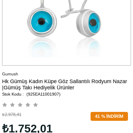
Gumush
Hk Gümüş Kadın Küpe Göz Sallantılı Rodyum Nazar
|Gümüş Takı Hediyelik Ürünler
(925EA11001907)
₺2.978,41
41
%
İNDIRIM
₺1.752,01