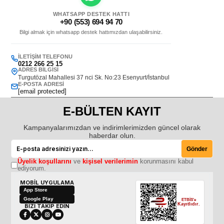
WHATSAPP DESTEK HATTI
+90 (553) 694 94 70
Bilgi almak için whatsapp destek hattımızdan ulaşabilirsiniz.
İLETIŞIM TELEFONU
0212 266 25 15
ADRES BILGISI
Turgutözal Mahallesi 37 nci Sk. No:23 Esenyurt/İstanbul
E-POSTA ADRESI
[email protected]
E-BÜLTEN KAYIT
Kampanyalarımızdan ve indirimlerimizden güncel olarak
haberdar olun.
Gönder
Üyelik koşullarını
ve
kişisel verilerimin
korunmasını kabul
ediyorum.
MOBİL UYGULAMA
App Store
Google Play
ETBİS'e
Kayıtlıdır.
BİZİ TAKİP EDİN