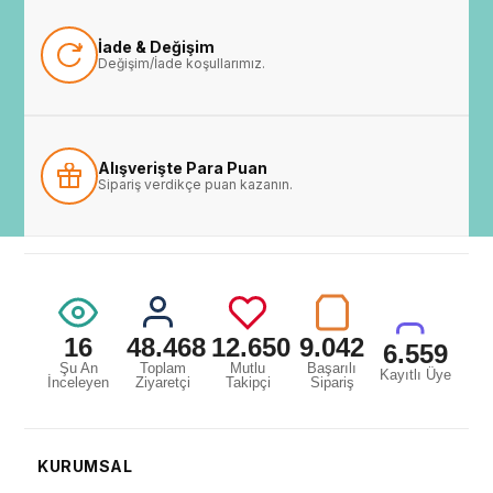
İade & Değişim
Değişim/İade koşullarımız.
Alışverişte Para Puan
Sipariş verdikçe puan kazanın.
16
48.468
12.650
9.042
6.559
Şu An
Toplam
Mutlu
Başarılı
Kayıtlı Üye
İnceleyen
Ziyaretçi
Takipçi
Sipariş
KURUMSAL