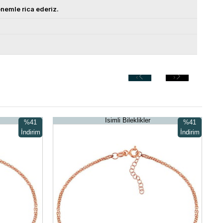
nemle rica ederiz.
‹
›
İsimli Bileklikler
%41
%41
İndirim
İndirim
%41İndirim
%41İndirim