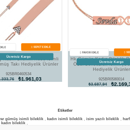
Ücretsiz Kargo
Kadın Bileklik Rose İsimli
Hk Gümüş Kadın Bileklik R
Ücretsiz Kargo
müş Takı Hediyelik Ürünler
Özel Sonsuzluk İsimli |G
Hediyelik Ürünle
925BR0460534
₺1.961,03
.333,76
925BR0580014
₺2.169,
₺3.687,94
Etiketler
yar gümüş isimli bileklik
,
kadın isimli bileklik
,
isim yazılı bileklik
,
harf
 kadın bileklik
,