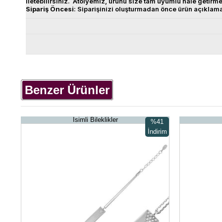
iletebilirsiniz. Atölyemiz, ürünü size tam uyumlu hale getirm
Sipariş
Öncesi
: Siparişinizi oluşturmadan önce ürün açıklam
Benzer Ürünler
İsimli Bileklikler
%41
İndirim
%41İndirim