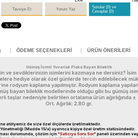
Ekle
Ha
Sorular (0) ve
Tavsiye Et
Yorum Yaz
Cevaplar (0)
ÖDEME SEÇENEKLERI
ÜRÜN ÖNERILERI
)
Gümüş İsimli Yuvarlak Plaka Bayan Bileklik
izin ve sevdiklerinizin isimlerini kazımaya ne dersiniz? İ
elere hediye olarak özel günlerde tercih edilebilecek müke
ine rodyum kaplama yapılmıştır. Rodyum kaplama yapılan 
ş bayan bileklik modellerinde olduğu gibi bu gümüş isiml
rli taşlar nedeniyle belirtilen ortalama ürün ağırlığında
Ort. Ağırlık: 2.80 gr.
ne atölyemiz de size özel ölçülerde üretilmektedir.
Yönetmeliği (Madde 15/a) uyarınca kişiye özel üretim statüsündedir.
anması durumunda, çözüm için
"Satıcıya Soru Sor"
paneli üzerinden v