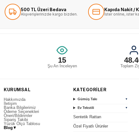
500 TL Üzeri Bedava
Kapıda Nakit / K
Alışverişlerinizde kargo bizden.
İster online, ister 
15
48.4
Şu An İnceleyen
Toplam Ziy
KURUMSAL
KATEGORİLER
Hakkımızda
Gümüş Takı
▼
İletişim
Banka Bilgilerimiz
Ev Tekstili
▼
Ödeme Seçenekleri
Öneri/Bildirimler
Sentetik Rattan
Sipariş Takibi
Yüzük Ölçü Tablosu
Özel Fiyatlı Ürünler
Blog
▼