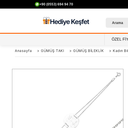
+90 (0553) 694 94 70
ÖZEL Fİ
Anasayfa
>
GÜMÜŞ TAKI
>
GÜMÜŞ BİLEKLİK
>
Kadın Bil