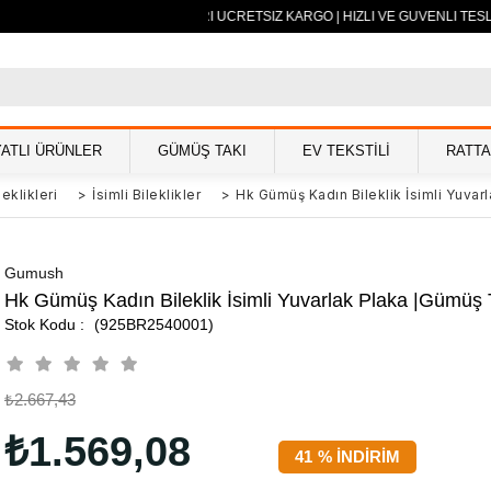
500 TL VE ÜZERİ ÜCRETSİZ KARGO | HIZLI VE GÜVENLİ TESLİ
YATLI ÜRÜNLER
GÜMÜŞ TAKI
EV TEKSTİLİ
RATT
eklikleri
>
İsimli Bileklikler
>
Hk Gümüş Kadın Bileklik İsimli Yuvar
Gumush
Hk Gümüş Kadın Bileklik İsimli Yuvarlak Plaka |Gümüş T
(925BR2540001)
₺2.667,43
₺1.569,08
41
%
İNDIRIM