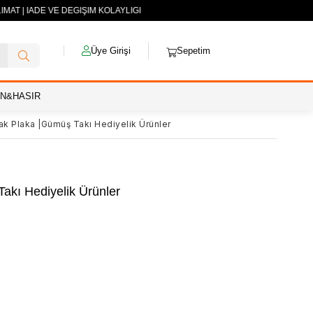
MAT | İADE VE DEĞİŞİM KOLAYLIĞI
Üye Girişi
Sepetim
AN&HASIR
lak Plaka |Gümüş Takı Hediyelik Ürünler
akı Hediyelik Ürünler