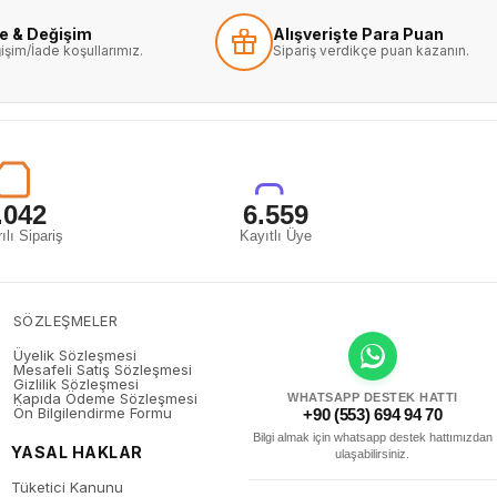
de & Değişim
Alışverişte Para Puan
işim/İade koşullarımız.
Sipariş verdikçe puan kazanın.
.042
6.559
ılı Sipariş
Kayıtlı Üye
SÖZLEŞMELER
Üyelik Sözleşmesi
Mesafeli Satış Sözleşmesi
Gizlilik Sözleşmesi
Kapıda Ödeme Sözleşmesi
WHATSAPP DESTEK HATTI
Ön Bilgilendirme Formu
+90 (553) 694 94 70
Bilgi almak için whatsapp destek hattımızdan
YASAL HAKLAR
ulaşabilirsiniz.
Tüketici Kanunu