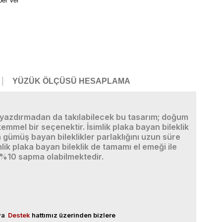
ber Ver
YÜZÜK ÖLÇÜSÜ HESAPLAMA
sim yazdırmadan da takılabilecek bu tasarım; doğum
mmel bir seçenektir. İsimlik plaka bayan bileklik
gümüş bayan bileklikler parlaklığını uzun süre
ik plaka bayan bileklik de tamamı el emeği ile
 ± %10 sapma olabilmektedir.
eya
Destek
hattımız üzerinden bizlere