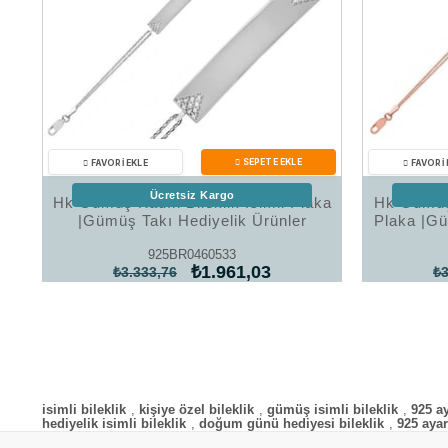
Ücretsiz Kargo
Hk Gümüş Kadın Bileklik İsimli Plaka
Hk Gümüş 
|Gümüş Takı Hediyelik Ürünler
Plaka |Gü
925BR0460533
₺1.961,03
₺3.333,76
₺3
isimli bileklik
,
kişiye özel bileklik
,
gümüş isimli bileklik
,
925 a
hediyelik isimli bileklik
,
doğum günü hediyesi bileklik
,
925 ayar