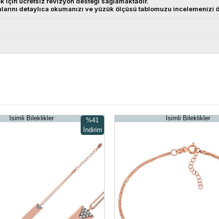
ek için ücretsiz revizyon desteği sağlamaktadır.
alarını detaylıca okumanızı ve yüzük ölçüsü tablomuzu incelemenizi ö
İsimli Bileklikler
İsimli Bileklikler
%41
İndirim
%41İndirim