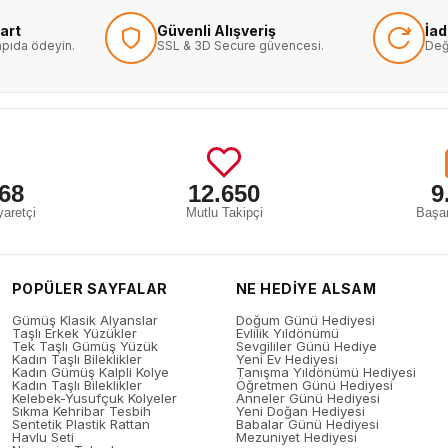
art
Güvenli Alışveriş
İa
kapıda ödeyin.
SSL & 3D Secure güvencesi.
Değ
68
12.650
9
aretçi
Mutlu Takipçi
Başar
POPÜLER SAYFALAR
NE HEDİYE ALSAM
Gümüş Klasik Alyanslar
Doğum Günü Hediyesi
Taşlı Erkek Yüzükler
Evlilik Yıldönümü
Tek Taşlı Gümüş Yüzük
Sevgililer Günü Hediye
Kadın Taşlı Bileklikler
Yeni Ev Hediyesi
Kadın Gümüş Kalpli Kolye
Tanışma Yıldönümü Hediyesi
Kadın Taşlı Bileklikler
Öğretmen Günü Hediyesi
Kelebek-Yusufçuk Kolyeler
Anneler Günü Hediyesi
Sıkma Kehribar Tesbih
Yeni Doğan Hediyesi
Sentetik Plastik Rattan
Babalar Günü Hediyesi
Havlu Seti
Mezuniyet Hediyesi