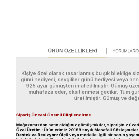
ÜRÜN ÖZELLIKLERI
YORUMLAR
(0
Kişiye özel olarak tasarlanmış bu şık bilekliğe s
günü hediyesi, sevgililer günü hediyesi veya ann
925 ayar gümüşten imal edilmiştir. Gümüş üzer
muhafaza eder, oksitlenmesi gecikir. Tüm gümü
üretilmiştir. Gümüş ve değe
Sipariş Öncesi Önemli Bilgilendirme
Mağazamızdan satın aldığınız gümüş takılar, siparişiniz üzeri
Özel
Üretim
: Ürünlerimiz 29188 sayılı Mesafeli Sözleşmeler 
Destek
ve
Revizyon
:
Ölçü veya modelle ilgili bir sorun yaş