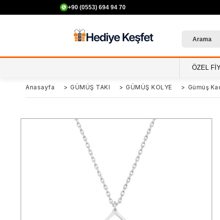
+90 (0553) 694 94 70
ÖZEL Fİ
Anasayfa
>
GÜMÜŞ TAKI
>
GÜMÜŞ KOLYE
>
Gümüş Kad