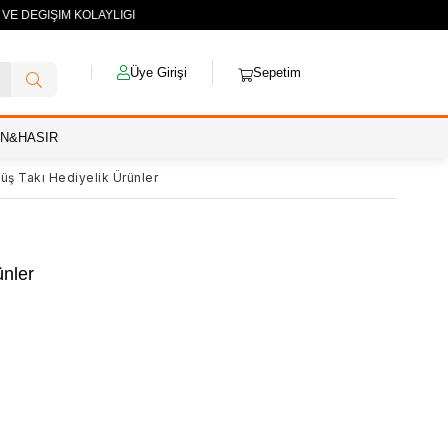
 VE DEĞİŞİM KOLAYLIĞI
Üye Girişi
Sepetim
AN&HASIR
ş Takı Hediyelik Ürünler
nler