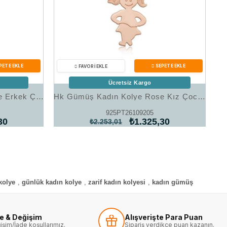
Ücretsiz Kargo
Hk Gümüş Kadın Kolye Rose Erkek Çocuk |Gümüş Takı Hediyelik Ürünler
Hk Gümüş Kadın Kolye Rose Kız Çocuğu |Gümüş Takı Hediyelik Ürünler
925PT26109205
30
₺1.325,30
₺2.253,01
kolye
,
günlük kadın kolye
,
zarif kadın kolyesi
,
kadın gümüş
de & Değişim
Alışverişte Para Puan
işim/İade koşullarımız.
Sipariş verdikçe puan kazanın.