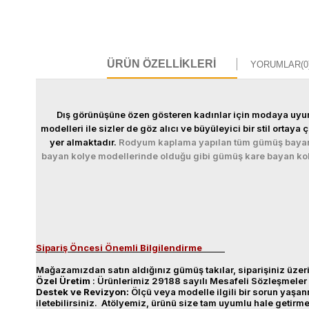
ÜRÜN ÖZELLIKLERI
YORUMLAR
(0
Dış görünüşüne özen gösteren kadınlar için modaya uyumlu
modelleri ile sizler de göz alıcı ve büyüleyici bir stil orta
yer almaktadır.
Rodyum kaplama yapılan tüm gümüş bayan k
bayan kolye modellerinde olduğu gibi gümüş kare bayan kolye
Sipariş Öncesi Önemli Bilgilendirme
Mağazamızdan satın aldığınız gümüş takılar, siparişiniz üzeri
Özel
Üretim
: Ürünlerimiz 29188 sayılı Mesafeli Sözleşmeler 
Destek
ve
Revizyon
:
Ölçü veya modelle ilgili bir sorun yaş
iletebilirsiniz. Atölyemiz, ürünü size tam uyumlu hale getirm