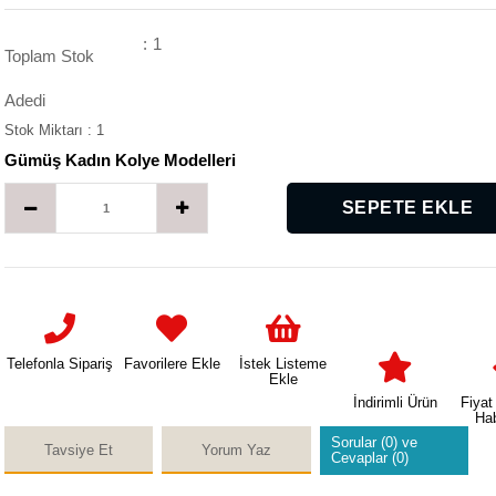
:
1
Toplam Stok
Adedi
Stok Miktarı
:
1
Gümüş Kadın Kolye Modelleri
Telefonla Sipariş
Favorilere Ekle
İstek Listeme
Ekle
İndirimli Ürün
Fiyat
Ha
Sorular (0) ve
Tavsiye Et
Yorum Yaz
Cevaplar (0)