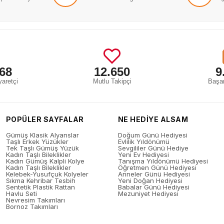
68
12.650
9
aretçi
Mutlu Takipçi
Başar
POPÜLER SAYFALAR
NE HEDİYE ALSAM
Gümüş Klasik Alyanslar
Doğum Günü Hediyesi
Taşlı Erkek Yüzükler
Evlilik Yıldönümü
Tek Taşlı Gümüş Yüzük
Sevgililer Günü Hediye
Kadın Taşlı Bileklikler
Yeni Ev Hediyesi
Kadın Gümüş Kalpli Kolye
Tanışma Yıldönümü Hediyesi
Kadın Taşlı Bileklikler
Öğretmen Günü Hediyesi
Kelebek-Yusufçuk Kolyeler
Anneler Günü Hediyesi
Sıkma Kehribar Tesbih
Yeni Doğan Hediyesi
Sentetik Plastik Rattan
Babalar Günü Hediyesi
Havlu Seti
Mezuniyet Hediyesi
Nevresim Takımları
Bornoz Takımları