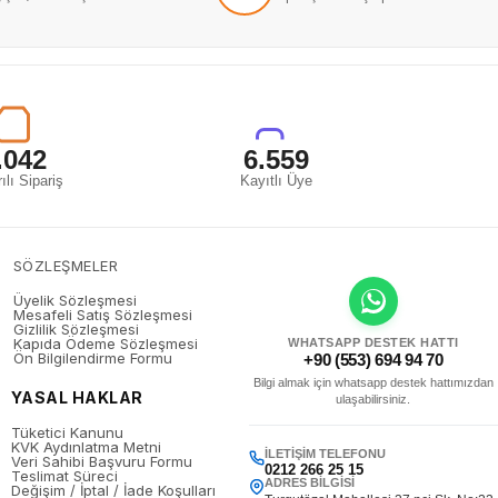
.042
6.559
ılı Sipariş
Kayıtlı Üye
SÖZLEŞMELER
Üyelik Sözleşmesi
Mesafeli Satış Sözleşmesi
Gizlilik Sözleşmesi
Kapıda Ödeme Sözleşmesi
WHATSAPP DESTEK HATTI
Ön Bilgilendirme Formu
+90 (553) 694 94 70
Bilgi almak için whatsapp destek hattımızdan
YASAL HAKLAR
ulaşabilirsiniz.
Tüketici Kanunu
KVK Aydınlatma Metni
İLETIŞIM TELEFONU
Veri Sahibi Başvuru Formu
0212 266 25 15
Teslimat Süreci
ADRES BILGISI
Değişim / İptal / İade Koşulları