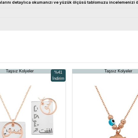
alarını detaylıca okumanızı ve yüzük ölçüsü tablomuzu incelemenizi ö
Taşsız Kolyeler
Taşsız Kolyeler
%41
İndirim
%41İndirim