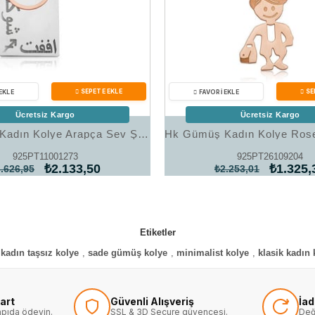
Ücretsiz Kargo
Ücretsiz Kargo
Hk ​Gümüş Kadın Kolye Arapça Sev Şükret Affet Yazılı |Gümüş Takı Hediyelik Ürünler
925PT11001273
925PT26109204
₺2.133,50
₺1.325,
.626,95
₺2.253,01
Etiketler
kadın taşsız kolye
,
sade gümüş kolye
,
minimalist kolye
,
klasik kadın 
art
Güvenli Alışveriş
İa
kapıda ödeyin.
SSL & 3D Secure güvencesi.
Değ