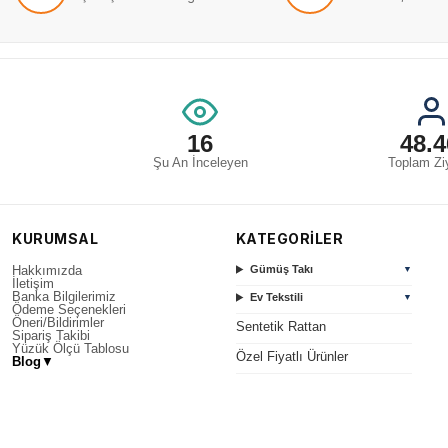
16
48.4
Şu An İnceleyen
Toplam Ziy
KURUMSAL
KATEGORİLER
Hakkımızda
Gümüş Takı
▼
İletişim
Banka Bilgilerimiz
Ev Tekstili
▼
Ödeme Seçenekleri
Öneri/Bildirimler
Sentetik Rattan
Sipariş Takibi
Yüzük Ölçü Tablosu
Özel Fiyatlı Ürünler
Blog
▼