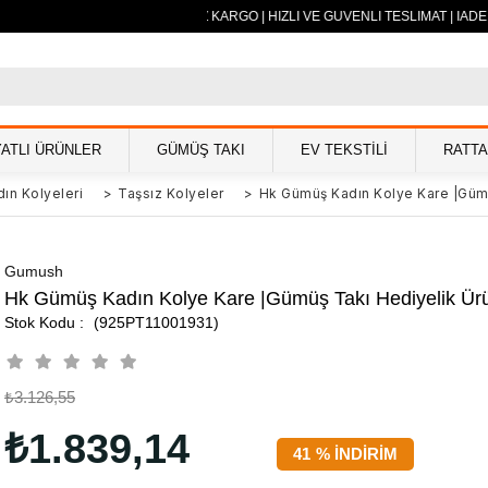
500 TL VE ÜZERİ ÜCRETSİZ KARGO | HIZLI VE GÜVENLİ TESLİMAT | İADE
YATLI ÜRÜNLER
GÜMÜŞ TAKI
EV TEKSTİLİ
RATT
ın Kolyeleri
>
Taşsız Kolyeler
>
Hk Gümüş Kadın Kolye Kare |Gümü
Gumush
Hk Gümüş Kadın Kolye Kare |Gümüş Takı Hediyelik Ürü
(925PT11001931)
₺3.126,55
₺1.839,14
41
%
İNDIRIM