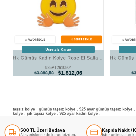
Ücretsiz Kargo
Hk ​Gümüş Kadın Kolye Rose El Sallayan Emoji |Gümüş Takı Hediyelik Ürünler
925PT2610804
₺1.812,06
₺3.080,50
₺3
taşsız kolye
,
gümüş taşsız kolye
,
925 ayar gümüş taşsız kolye
,
kolye
,
şık taşsız kolye
,
925 ayar kadın kolye
,
500 TL Üzeri Bedava
Kapıda Nakit / K
Alışverişlerinizde kargo bizden.
İster online, ister 