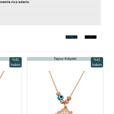
nemle rica ederiz.
‹
›
Taşsız Kolyeler
%41
%41
İndirim
İndirim
%41İndirim
%41İndirim