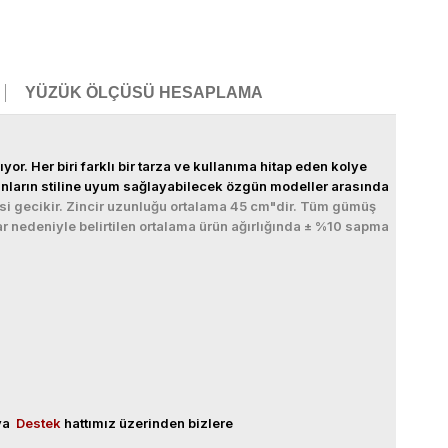
YÜZÜK ÖLÇÜSÜ HESAPLAMA
. Her biri farklı bir tarza ve kullanıma hitap eden kolye
kadınların stiline uyum sağlayabilecek özgün modeller arasında
i gecikir. Zincir uzunluğu ortalama 45 cm"dir. Tüm gümüş
r nedeniyle belirtilen ortalama ürün ağırlığında ± %10 sapma
eya
Destek
hattımız üzerinden bizlere