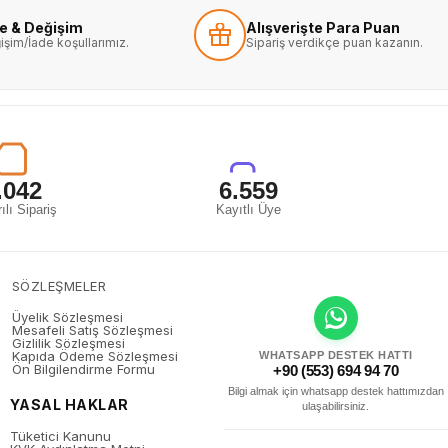
de & Değişim
Alışverişte Para Puan
işim/İade koşullarımız.
Sipariş verdikçe puan kazanın.
.042
6.559
ılı Sipariş
Kayıtlı Üye
SÖZLEŞMELER
Üyelik Sözleşmesi
Mesafeli Satış Sözleşmesi
Gizlilik Sözleşmesi
Kapıda Ödeme Sözleşmesi
WHATSAPP DESTEK HATTI
Ön Bilgilendirme Formu
+90 (553) 694 94 70
Bilgi almak için whatsapp destek hattımızdan
YASAL HAKLAR
ulaşabilirsiniz.
Tüketici Kanunu