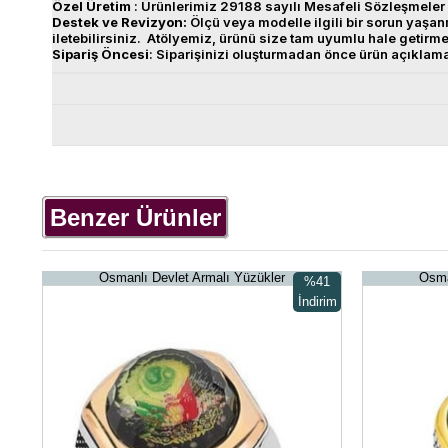
Özel
Üretim
: Ürünlerimiz 29188 sayılı Mesafeli Sözleşmeler 
Destek
ve
Revizyon
:
Ölçü veya modelle ilgili bir sorun yaş
iletebilirsiniz. Atölyemiz, ürünü size tam uyumlu hale getirm
Sipariş
Öncesi
: Siparişinizi oluşturmadan önce ürün açıklam
Benzer Ürünler
Osmanlı Devlet Armalı Yüzükler
Osma
%41
İndirim
%41İndirim