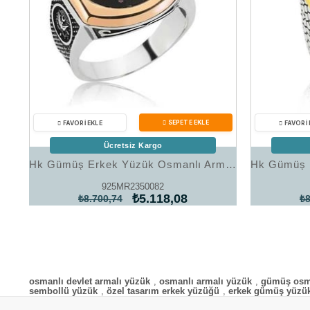
Ücretsiz Kargo
Hk Gümüş Erkek Yüzük Osmanlı Armalı |Gümüş Takı Hediyelik Ürünler
925MR2350082
₺5.118,08
₺8.700,74
₺8
osmanlı devlet armalı yüzük
,
osmanlı armalı yüzük
,
gümüş osma
sembollü yüzük
,
özel tasarım erkek yüzüğü
,
erkek gümüş yüzü