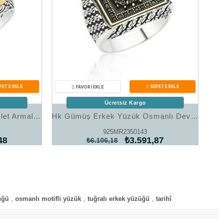
Ücretsiz Kargo
Hk Gümüş Erkek Yüzük Devlet Armalı |Gümüş Takı Hediyelik Ürünler
Hk Gümüş Erkek Yüzük Osmanlı Devlet Armalı |Gümüş Takı Hediyelik Ürünler
925MR2350143
48
₺3.591,87
₺6.106,18
üğü
,
osmanlı motifli yüzük
,
tuğralı erkek yüzüğü
,
tarihî