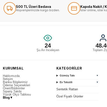
500 TL Üzeri Bedava
Kapıda Nakit / K
Alışverişlerinizde kargo bizden.
İster online, ister 
24
48.4
Şu An İnceleyen
Toplam Ziy
KURUMSAL
KATEGORİLER
Hakkımızda
Gümüş Takı
▼
İletişim
Banka Bilgilerimiz
Ev Tekstili
▼
Ödeme Seçenekleri
Öneri/Bildirimler
Sentetik Rattan
Sipariş Takibi
Yüzük Ölçü Tablosu
Özel Fiyatlı Ürünler
Blog
▼