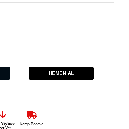
Kritik
Stok
Karşılaşt
 Düşünce
Kargo Bedava
ber Ver