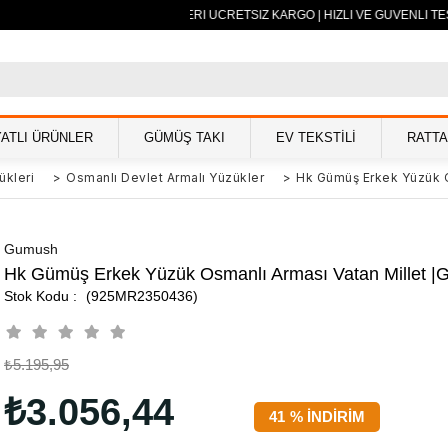
500 TL VE ÜZERİ ÜCRETSİZ KARGO | HIZLI VE GÜVENLİ TES
YATLI ÜRÜNLER
GÜMÜŞ TAKI
EV TEKSTİLİ
RATT
ükleri
>
Osmanlı Devlet Armalı Yüzükler
>
Hk Gümüş Erkek Yüzük O
Gumush
Hk Gümüş Erkek Yüzük Osmanlı Arması Vatan Millet |G
(925MR2350436)
₺5.195,95
₺3.056,44
41
%
İNDIRIM