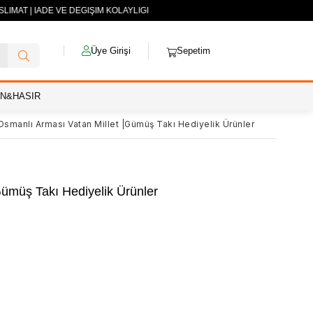
LİMAT | İADE VE DEĞİŞİM KOLAYLIĞI
Üye Girişi
Sepetim
AN&HASIR
smanlı Arması Vatan Millet |Gümüş Takı Hediyelik Ürünler
ümüş Takı Hediyelik Ürünler