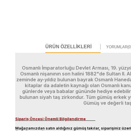
ÜRÜN ÖZELLIKLERI
YORUMLAR
(0
Osmanlı İmparatorluğu Devlet Arması, 19. yüzyıl
Osmanlı nişanının son halini 1882"de Sultan II. 
zeminde ay-yıldız bulunan bayrak Osmanlı Hanedanı
kitaplar da adaletin kaynağı olan Osmanlı kan
günlerde veya babalar gününde hediye edebilirs
bulunan siyah taş zirkondur. Tüm gümüş erkek yü
Gümüş ve değerli taş
Sipariş Öncesi Önemli Bilgilendirme
Mağazamızdan satın aldığınız gümüş takılar, siparişiniz üzeri