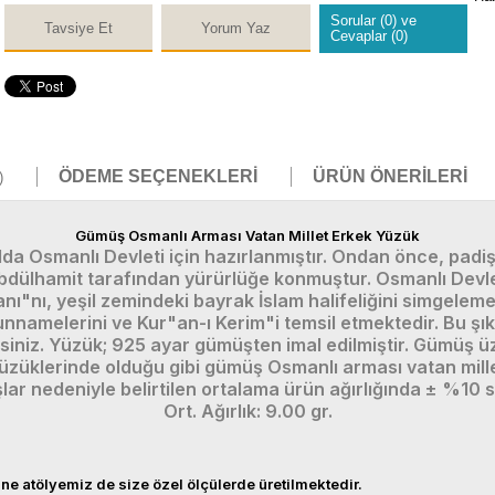
Sorular (0) ve
Tavsiye Et
Yorum Yaz
Cevaplar (0)
ÖDEME SEÇENEKLERI
ÜRÜN ÖNERILERI
)
Gümüş Osmanlı Arması Vatan Millet Erkek Yüzük
da Osmanlı Devleti için hazırlanmıştır. Ondan önce, padişa
Abdülhamit tarafından yürürlüğe konmuştur. Osmanlı Devlet 
"nı, yeşil zemindeki bayrak İslam halifeliğini simgelemek
unnamelerini ve Kur"an-ı Kerim"i temsil etmektedir. Bu şı
iniz. Yüzük; 925 ayar gümüşten imal edilmiştir. Gümüş üz
züklerinde olduğu gibi gümüş Osmanlı arması vatan millet 
lar nedeniyle belirtilen ortalama ürün ağırlığında ± %10 
Ort. Ağırlık: 9.00 gr.
ne atölyemiz de size özel ölçülerde üretilmektedir.