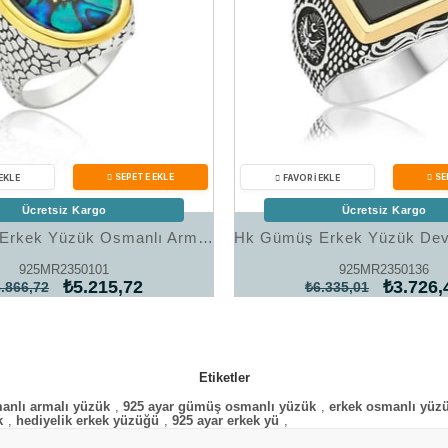
Ücretsiz Kargo
Ücretsiz Kargo
Hk Gümüş Erkek Yüzük Osmanlı Armalı |Gümüş Takı Hediyelik Ürünler
925MR2350101
925MR2350136
₺5.215,72
₺3.726,
.866,72
₺6.335,01
Etiketler
nlı armalı yüzük
,
925 ayar gümüş osmanlı yüzük
,
erkek osmanlı yüz
k
,
hediyelik erkek yüzüğü
,
925 ayar erkek yü
,