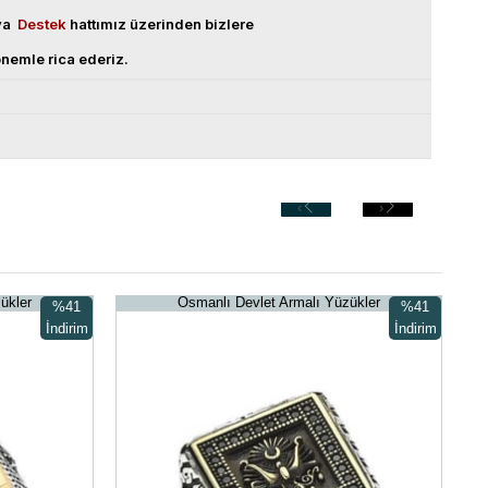
eya
Destek
hattımız üzerinden bizlere
nemle rica ederiz.
‹
›
ükler
Osmanlı Devlet Armalı Yüzükler
%41
%41
İndirim
İndirim
%41İndirim
%41İndirim