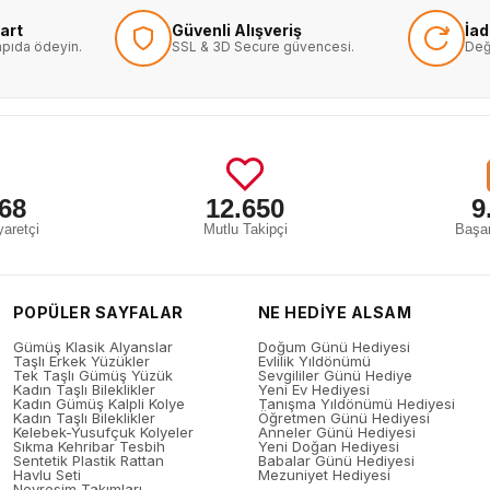
art
Güvenli Alışveriş
İa
kapıda ödeyin.
SSL & 3D Secure güvencesi.
Değ
68
12.650
9
aretçi
Mutlu Takipçi
Başar
POPÜLER SAYFALAR
NE HEDİYE ALSAM
Gümüş Klasik Alyanslar
Doğum Günü Hediyesi
Taşlı Erkek Yüzükler
Evlilik Yıldönümü
Tek Taşlı Gümüş Yüzük
Sevgililer Günü Hediye
Kadın Taşlı Bileklikler
Yeni Ev Hediyesi
Kadın Gümüş Kalpli Kolye
Tanışma Yıldönümü Hediyesi
Kadın Taşlı Bileklikler
Öğretmen Günü Hediyesi
Kelebek-Yusufçuk Kolyeler
Anneler Günü Hediyesi
Sıkma Kehribar Tesbih
Yeni Doğan Hediyesi
Sentetik Plastik Rattan
Babalar Günü Hediyesi
Havlu Seti
Mezuniyet Hediyesi
Nevresim Takımları