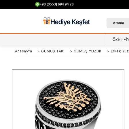
+90 (0553) 694 94 70
ÖZEL Fİ
Anasayfa
>
GÜMÜŞ TAKI
>
GÜMÜŞ YÜZÜK
>
Erkek Yüz