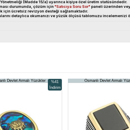
Yönetmeliği (Madde 15/a) uyarınca kişiye özel üretim statüsündedir.
anması durumunda, çözüm için
"Satıcıya Soru Sor"
paneli üzerinden v
ek için ücretsiz revizyon desteği sağlamaktadır.
alarını detaylıca okumanızı ve yüzük ölçüsü tablomuzu incelemenizi ö
nlı Devlet Armalı Yüzükler
Osmanlı Devlet Armalı Yüz
%41
İndirim
%41İndirim