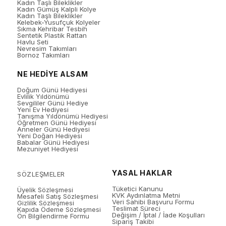
Kadın Taşlı Bileklikler
Kadın Gümüş Kalpli Kolye
Kadın Taşlı Bileklikler
Kelebek-Yusufçuk Kolyeler
Sıkma Kehribar Tesbih
Sentetik Plastik Rattan
Havlu Seti
Nevresim Takımları
Bornoz Takımları
NE HEDİYE ALSAM
Doğum Günü Hediyesi
Evlilik Yıldönümü
Sevgililer Günü Hediye
Yeni Ev Hediyesi
Tanışma Yıldönümü Hediyesi
Öğretmen Günü Hediyesi
Anneler Günü Hediyesi
Yeni Doğan Hediyesi
Babalar Günü Hediyesi
Mezuniyet Hediyesi
YASAL HAKLAR
SÖZLEŞMELER
Tüketici Kanunu
Üyelik Sözleşmesi
KVK Aydınlatma Metni
Mesafeli Satış Sözleşmesi
Veri Sahibi Başvuru Formu
Gizlilik Sözleşmesi
Teslimat Süreci
Kapıda Ödeme Sözleşmesi
Değişim / İptal / İade Koşulları
Ön Bilgilendirme Formu
Sipariş Takibi