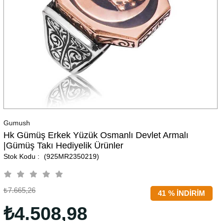
Gumush
Hk Gümüş Erkek Yüzük Osmanlı Devlet Armalı
|Gümüş Takı Hediyelik Ürünler
(925MR2350219)
₺7.665,26
41
%
İNDIRIM
₺4.508,98