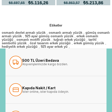
₺5.116,26
₺5.213,86
₺8.697,65
₺8.863,57
Etiketler
osmanlı devlet armalı yüzük
,
osmanlı armalı yüzük
,
gümüş osmanlı
armalı yüzük
,
925 ayar gümüş osmanlı yüzük
,
erkek osmanlı
yüzüğü
,
osmanlı motifli yüzük
,
tuğralı erkek yüzüğü
,
tarihî
sembollü yüzük
,
özel tasarım erkek yüzüğü
,
erkek gümüş yüzük
,
hediyelik erkek yüzüğü
,
925 ayar erkek yü
,
500 TL Üzeri Bedava
Alışverişlerinizde kargo bizden.
Kapıda Nakit / Kart
İster online, ister kapıda ödeyin.