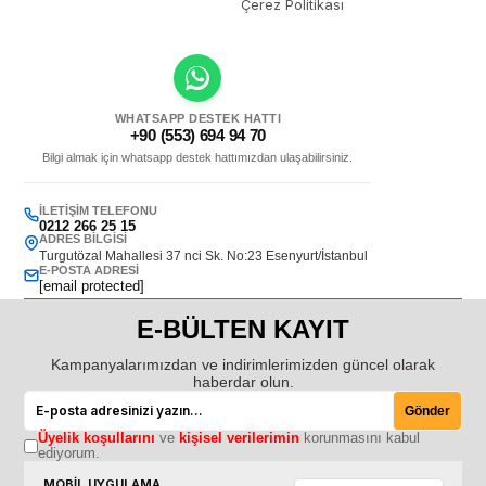
Çerez Politikası
WHATSAPP DESTEK HATTI
+90 (553) 694 94 70
Bilgi almak için whatsapp destek hattımızdan ulaşabilirsiniz.
İLETIŞIM TELEFONU
0212 266 25 15
ADRES BILGISI
Turgutözal Mahallesi 37 nci Sk. No:23 Esenyurt/İstanbul
E-POSTA ADRESI
[email protected]
E-BÜLTEN KAYIT
Kampanyalarımızdan ve indirimlerimizden güncel olarak
haberdar olun.
Gönder
Üyelik koşullarını
ve
kişisel verilerimin
korunmasını kabul
ediyorum.
MOBİL UYGULAMA