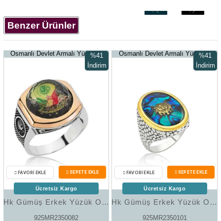
‹
›
Benzer Ürünler
Osmanlı Devlet Armalı Yüzükler
Osmanlı Devlet Armalı Yüzükler
%41
%41
İndirim
İndirim
%41İndirim
%41İndir
Ücretsiz Kargo
Ücretsiz Kargo
Hk Gümüş Erkek Yüzük Osmanlı Armalı |Gümüş Takı Hediyelik Ürünler
Hk Gümüş Erkek Yüzük Osmanlı Armalı |Gümüş Takı Hediyelik Ürünler
925MR2350082
925MR2350101