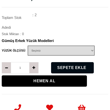
:
2
Toplam Stok
Adedi
Stok Miktarı
:
0
Gümüş Erkek Yüzük Modelleri
:
YÜZÜK ÖLÇÜSÜ
K