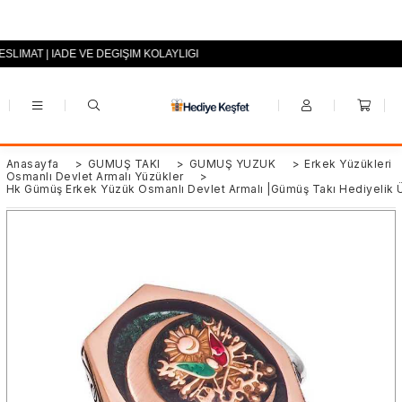
ESLİMAT | İADE VE DEĞİŞİM KOLAYLIĞI
+90 (0553) 694 94 70
Anasayfa
>
GÜMÜŞ TAKI
>
GÜMÜŞ YÜZÜK
>
Erkek Yüzükleri
Osmanlı Devlet Armalı Yüzükler
>
Hk Gümüş Erkek Yüzük Osmanlı Devlet Armalı |Gümüş Takı Hediyelik Ü