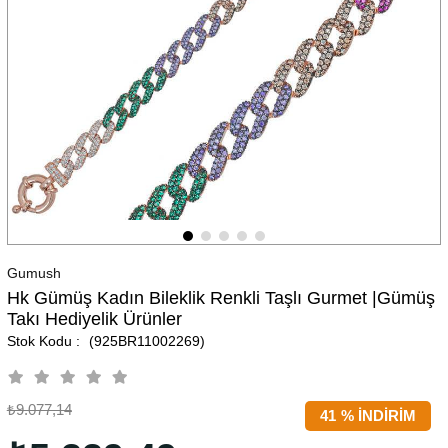
Gumush
Hk Gümüş Kadın Bileklik Renkli Taşlı Gurmet |Gümüş
Takı Hediyelik Ürünler
(925BR11002269)
₺9.077,14
41
%
İNDIRIM