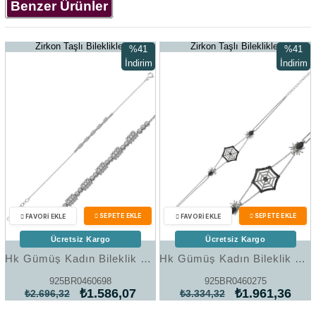
Benzer Ürünler
Zirkon Taşlı Bileklikler
Zirkon Taşlı Bileklikler
%41
%41
İndirim
İndirim
%41İndirim
%41İndir
Ücretsiz Kargo
Ücretsiz Kargo
Hk Gümüş Kadın Bileklik Beyaz Dorissa |Gümüş Takı Hediyelik Ürünler
Hk Gümüş Kadın Bileklik Örümcek Ağı |Gümüş Takı Hediyelik Ürünler
925BR0460698
925BR0460275
₺1.586,07
₺1.961,36
₺2.696,32
₺3.334,32