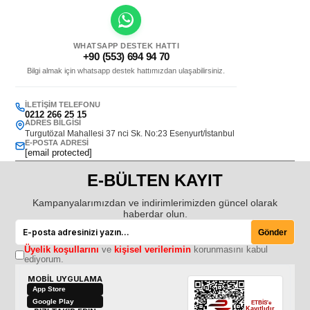
WHATSAPP DESTEK HATTI
+90 (553) 694 94 70
Bilgi almak için whatsapp destek hattımızdan ulaşabilirsiniz.
İLETIŞIM TELEFONU
0212 266 25 15
ADRES BILGISI
Turgutözal Mahallesi 37 nci Sk. No:23 Esenyurt/İstanbul
E-POSTA ADRESI
[email protected]
E-BÜLTEN KAYIT
Kampanyalarımızdan ve indirimlerimizden güncel olarak
haberdar olun.
Gönder
Üyelik koşullarını
ve
kişisel verilerimin
korunmasını kabul
ediyorum.
MOBİL UYGULAMA
App Store
Google Play
ETBİS'e
Kayıtlıdır.