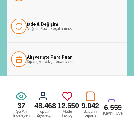
İade & Değişim
Değişim/İade koşullarımız.
Alışverişte Para Puan
Sipariş verdikçe puan kazanın.
37
48.468
12.650
9.042
6.559
Şu An
Toplam
Mutlu
Başarılı
Kayıtlı Üye
İnceleyen
Ziyaretçi
Takipçi
Sipariş