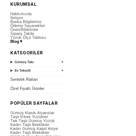
KURUMSAL
Hakkımızda
İletişim
Banka Bilgilerimiz
Ödeme Seçenekleri
Öneri/Bildirimler
Sipariş Takibi
Yüzük Ölçü Tablosu
Blog
▼
KATEGORİLER
Gümüş Takı
▼
Ev Tekstili
▼
Sentetik Rattan
Özel Fiyatlı Ürünler
POPÜLER SAYFALAR
Gümüş Klasik Alyanslar
Taşlı Erkek Yüzükler
Tek Taşlı Gümüş Yüzük
Kadın Taşlı Bileklikler
Kadın Gümüş Kalpli Kolye
Kadın Taşlı Bileklikler