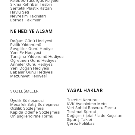
Kelebek-Yusufçuk Kolyeler
Sıkma Kehribar Tesbih
Sentetik Plastik Rattan
Havlu Seti
Nevresim Takımları
Bornoz Takımları
NE HEDİYE ALSAM
Doğum Günü Hediyesi
Evlilik Yıldönümü
Sevgililer Günü Hediye
Yeni Ev Hediyesi
Tanışma Yıldönümü Hediyesi
Öğretmen Günü Hediyesi
Anneler Günü Hediyesi
Yeni Doğan Hediyesi
Babalar Günü Hediyesi
Mezuniyet Hediyesi
YASAL HAKLAR
SÖZLEŞMELER
Tüketici Kanunu
Üyelik Sözleşmesi
KVK Aydınlatma Metni
Mesafeli Satış Sözleşmesi
Veri Sahibi Başvuru Formu
Gizlilik Sözleşmesi
Teslimat Süreci
Kapıda Ödeme Sözleşmesi
Değişim / İptal / İade Koşulları
Ön Bilgilendirme Formu
Sipariş Takibi
Çerez Politikası