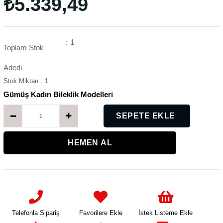
₺5.339,49
:
1
Toplam Stok
Adedi
Stok Miktarı
:
1
Gümüş Kadın Bileklik Modelleri
K
K
Telefonla Sipariş
Favorilere Ekle
İstek Listeme Ekle