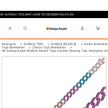
 VE GÜVENLİ TESLİMAT | İADE VE DEĞİŞİM KOLAYLIĞI
+90 (0553) 694 94 70
Anasayfa
>
GÜMÜŞ TAKI
>
GÜMÜŞ BİLEKLİK
>
Kadın Bileklikle
Taşlı Bileklikler
>
Zirkon Taşlı Bileklikler
>
Hk Gümüş Kadın Bileklik Renkli Taşlı Gurmet |Gümüş Takı Hediyelik Ür