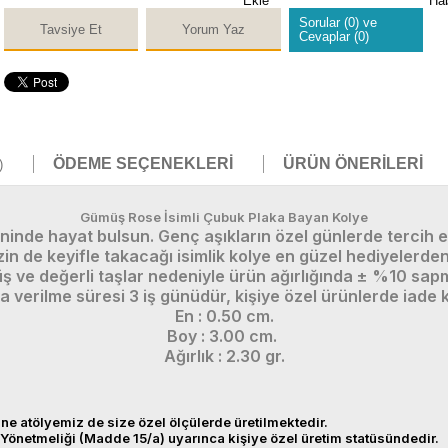
Ekle
Ha
Sorular (0) ve
Tavsiye Et
Yorum Yaz
Cevaplar (0)
ÖDEME SEÇENEKLERI
ÜRÜN ÖNERILERI
)
Gümüş Rose İsimli Çubuk Plaka Bayan Kolye
teninde hayat bulsun. Genç aşıkların özel günlerde tercih 
zin de keyifle takacağı isimlik kolye en güzel hediyelerden
üş ve değerli taşlar nedeniyle ürün ağırlığında ± %10 sap
ya verilme süresi 3 iş günüdür, kişiye özel ürünlerde iade
En : 0.50 cm.
Boy : 3.00 cm.
Ağırlık : 2.30 gr.
ne atölyemiz de size özel ölçülerde üretilmektedir.
Yönetmeliği (Madde 15/a) uyarınca kişiye özel üretim statüsündedir.