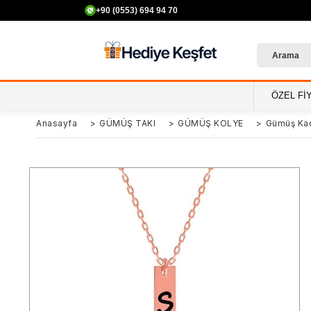
+90 (0553) 694 94 70
500 TL VE ÜZERİ ÜCRETSİ
ÖZEL Fİ
Anasayfa
>
GÜMÜŞ TAKI
>
GÜMÜŞ KOLYE
>
Gümüş Kad