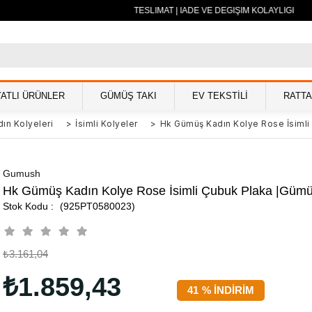
Z KARGO | HIZLI VE GÜVENLİ TESLİMAT | İADE VE DEĞİŞİM KOLAYLIĞI
YATLI ÜRÜNLER
GÜMÜŞ TAKI
EV TEKSTİLİ
RATT
ın Kolyeleri
>
İsimli Kolyeler
>
Hk Gümüş Kadın Kolye Rose İsimli
Gumush
Hk Gümüş Kadın Kolye Rose İsimli Çubuk Plaka |Gümüş
(925PT0580023)
₺3.161,04
₺1.859,43
41
%
İNDIRIM