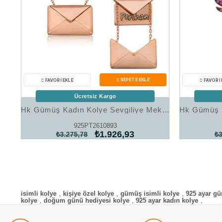
Ücretsiz Kargo
Hk Gümüş Kadın Kolye Sevgiliye Mektup |Gümüş Takı Hediyelik Ürünler
925PT2610893
₺1.926,93
₺3.275,78
₺3
isimli kolye
,
kişiye özel kolye
,
gümüş isimli kolye
,
925 ayar gü
kolye
,
doğum günü hediyesi kolye
,
925 ayar kadın kolye
,