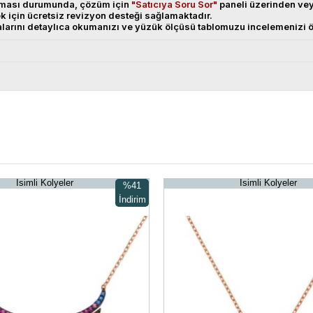
anması durumunda, çözüm için
"Satıcıya Soru Sor"
paneli üzerinden v
ek için ücretsiz revizyon desteği sağlamaktadır.
alarını detaylıca okumanızı ve yüzük ölçüsü tablomuzu incelemenizi ö
İsimli Kolyeler
İsimli Kolyeler
%41
İndirim
%41İndirim