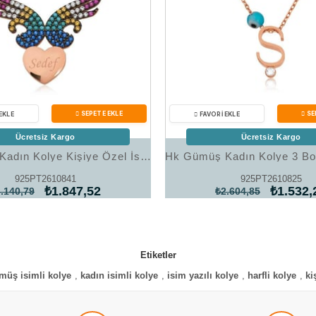
Ücretsiz Kargo
Ücretsiz Kargo
Hk Gümüş Kadın Kolye Kişiye Özel İsimli Kanatlı Kalp |Gümüş Takı Hediyelik Ürünler
925PT2610841
925PT2610825
₺1.847,52
₺1.532,
.140,79
₺2.604,85
Etiketler
müş isimli kolye
,
kadın isimli kolye
,
isim yazılı kolye
,
harfli kolye
,
ki