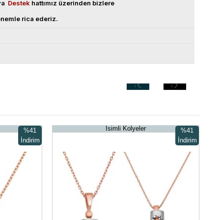
eya
Destek
hattımız üzerinden bizlere
nemle rica ederiz.
‹
›
İsimli Kolyeler
%41
%41
İndirim
İndirim
%41İndirim
%41İndirim