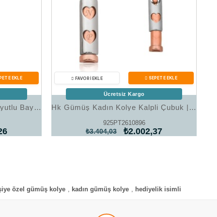
Ücretsiz Kargo
Hk Gümüş Kadın Kolye 3 Boyutlu Bayan Harf |Gümüş Takı Hediyelik Ürünler
Hk Gümüş Kadın Kolye Kalpli Çubuk |Gümüş Takı Hediyelik Ürünler
925PT2610896
26
₺2.002,37
₺3.404,03
şiye özel gümüş kolye
,
kadın gümüş kolye
,
hediyelik isimli