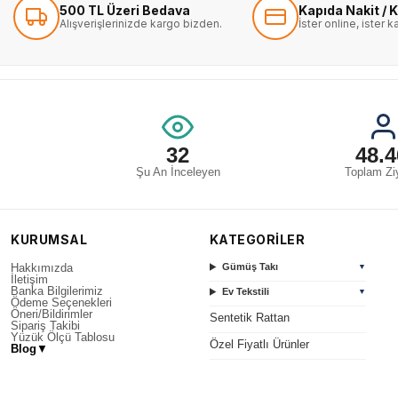
500 TL Üzeri Bedava
Kapıda Nakit / K
Alışverişlerinizde kargo bizden.
İster online, ister 
32
48.4
Şu An İnceleyen
Toplam Ziy
KURUMSAL
KATEGORİLER
Hakkımızda
Gümüş Takı
▼
İletişim
Banka Bilgilerimiz
Ev Tekstili
▼
Ödeme Seçenekleri
Öneri/Bildirimler
Sentetik Rattan
Sipariş Takibi
Yüzük Ölçü Tablosu
Özel Fiyatlı Ürünler
Blog
▼