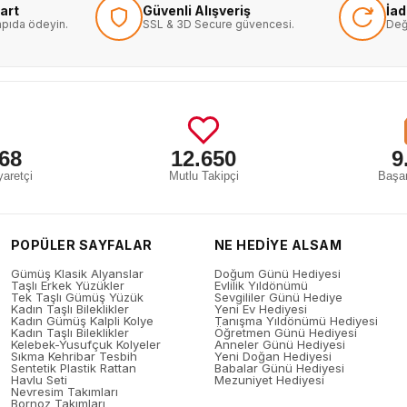
art
Güvenli Alışveriş
İa
kapıda ödeyin.
SSL & 3D Secure güvencesi.
Değ
68
12.650
9
aretçi
Mutlu Takipçi
Başar
POPÜLER SAYFALAR
NE HEDİYE ALSAM
Gümüş Klasik Alyanslar
Doğum Günü Hediyesi
Taşlı Erkek Yüzükler
Evlilik Yıldönümü
Tek Taşlı Gümüş Yüzük
Sevgililer Günü Hediye
Kadın Taşlı Bileklikler
Yeni Ev Hediyesi
Kadın Gümüş Kalpli Kolye
Tanışma Yıldönümü Hediyesi
Kadın Taşlı Bileklikler
Öğretmen Günü Hediyesi
Kelebek-Yusufçuk Kolyeler
Anneler Günü Hediyesi
Sıkma Kehribar Tesbih
Yeni Doğan Hediyesi
Sentetik Plastik Rattan
Babalar Günü Hediyesi
Havlu Seti
Mezuniyet Hediyesi
Nevresim Takımları
Bornoz Takımları