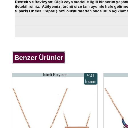
Destek
ve
Revizyon
:
Ölçü veya modelle ilgili bir sorun yaş
iletebilirsiniz. Atölyemiz, ürünü size tam uyumlu hale getirm
Sipariş
Öncesi
: Siparişinizi oluşturmadan önce ürün açıklam
Benzer Ürünler
İsimli Kolyeler
%41
İndirim
%41İndirim