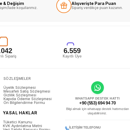
de & Değişim
Alışverişte Para Puan
işim/İade koşullarımız.
Sipariş verdikçe puan kazanın.
.042
6.559
ılı Sipariş
Kayıtlı Üye
SÖZLEŞMELER
Üyelik Sözleşmesi
Mesafeli Satış Sözleşmesi
Gizlilik Sözleşmesi
Kapıda Ödeme Sözleşmesi
WHATSAPP DESTEK HATTI
Ön Bilgilendirme Formu
+90 (553) 694 94 70
Bilgi almak için whatsapp destek hattımızdan
YASAL HAKLAR
ulaşabilirsiniz.
Tüketici Kanunu
KVK Aydınlatma Metni
İLETIŞIM TELEFONU
Veri Sahibi Başvuru Formu