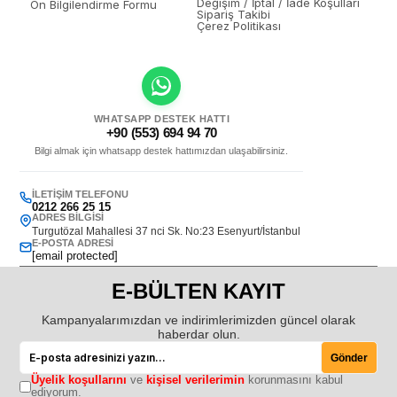
Değişim / İptal / İade Koşulları
Ön Bilgilendirme Formu
Sipariş Takibi
Çerez Politikası
WHATSAPP DESTEK HATTI
+90 (553) 694 94 70
Bilgi almak için whatsapp destek hattımızdan ulaşabilirsiniz.
İLETIŞIM TELEFONU
0212 266 25 15
ADRES BILGISI
Turgutözal Mahallesi 37 nci Sk. No:23 Esenyurt/İstanbul
E-POSTA ADRESI
[email protected]
E-BÜLTEN KAYIT
Kampanyalarımızdan ve indirimlerimizden güncel olarak
haberdar olun.
Gönder
Üyelik koşullarını
ve
kişisel verilerimin
korunmasını kabul
ediyorum.