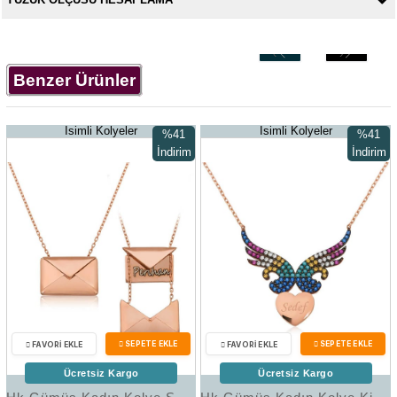
‹
›
Benzer Ürünler
İsimli Kolyeler
İsimli Kolyeler
%41
%41
İndirim
İndirim
%41İndirim
%41İndir
Ücretsiz Kargo
Ücretsiz Kargo