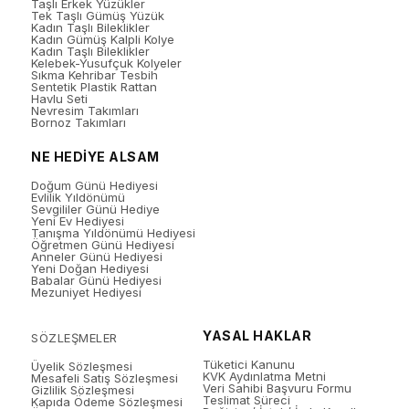
Taşlı Erkek Yüzükler
Tek Taşlı Gümüş Yüzük
Kadın Taşlı Bileklikler
Kadın Gümüş Kalpli Kolye
Kadın Taşlı Bileklikler
Kelebek-Yusufçuk Kolyeler
Sıkma Kehribar Tesbih
Sentetik Plastik Rattan
Havlu Seti
Nevresim Takımları
Bornoz Takımları
NE HEDİYE ALSAM
Doğum Günü Hediyesi
Evlilik Yıldönümü
Sevgililer Günü Hediye
Yeni Ev Hediyesi
Tanışma Yıldönümü Hediyesi
Öğretmen Günü Hediyesi
Anneler Günü Hediyesi
Yeni Doğan Hediyesi
Babalar Günü Hediyesi
Mezuniyet Hediyesi
YASAL HAKLAR
SÖZLEŞMELER
Tüketici Kanunu
Üyelik Sözleşmesi
KVK Aydınlatma Metni
Mesafeli Satış Sözleşmesi
Veri Sahibi Başvuru Formu
Gizlilik Sözleşmesi
Teslimat Süreci
Kapıda Ödeme Sözleşmesi