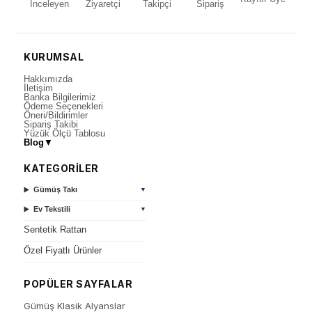
İnceleyen
Ziyaretçi
Takipçi
Sipariş
KURUMSAL
Hakkımızda
İletişim
Banka Bilgilerimiz
Ödeme Seçenekleri
Öneri/Bildirimler
Sipariş Takibi
Yüzük Ölçü Tablosu
Blog
▼
KATEGORİLER
Gümüş Takı
▼
Ev Tekstili
▼
Sentetik Rattan
Özel Fiyatlı Ürünler
POPÜLER SAYFALAR
Gümüş Klasik Alyanslar