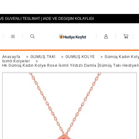
 VE GÜVENLİ TESLİMAT | İADE VE DEĞİŞİM KOLAYLIĞI
+90 (0553) 694 94 70
Anasayfa
>
GÜMÜŞ TAKI
>
GÜMÜŞ KOLYE
>
Gümüş Kadın Koly
İsimli Kolyeler
>
Hk Gümüş Kadın Kolye Rose İsimli Yıldızlı Damla |Gümüş Takı Hediyeli