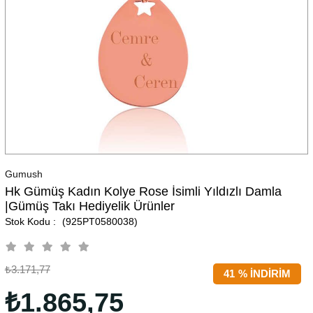
Gumush
Hk Gümüş Kadın Kolye Rose İsimli Yıldızlı Damla
|Gümüş Takı Hediyelik Ürünler
(925PT0580038)
₺3.171,77
41
%
İNDIRIM
₺1.865,75