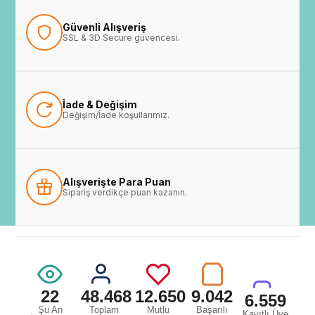
Güvenli Alışveriş
SSL & 3D Secure güvencesi.
İade & Değişim
Değişim/İade koşullarımız.
Alışverişte Para Puan
Sipariş verdikçe puan kazanın.
22
48.468
12.650
9.042
6.559
Şu An
Toplam
Mutlu
Başarılı
Kayıtlı Üye