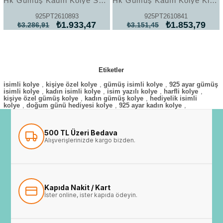
Hk Gümüş Kadın Kolye Sevgiliye Mektup |Gümüş Takı Hediyelik Ürünler
Hk Gümüş Kadın Kolye Kişiye Özel İsimli Kanatlı Kalp |Gümüş Takı Hediyelik Ürünler
925PT2610893
925PT2610841
₺1.933,47
₺1.853,79
₺3.286,91
₺3.151,45
Etiketler
isimli kolye
,
kişiye özel kolye
,
gümüş isimli kolye
,
925 ayar gümüş
isimli kolye
,
kadın isimli kolye
,
isim yazılı kolye
,
harfli kolye
,
kişiye özel gümüş kolye
,
kadın gümüş kolye
,
hediyelik isimli
kolye
,
doğum günü hediyesi kolye
,
925 ayar kadın kolye
,
500 TL Üzeri Bedava
Alışverişlerinizde kargo bizden.
Kapıda Nakit / Kart
İster online, ister kapıda ödeyin.