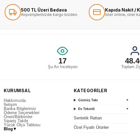
500 TL Üzeri Bedava
Kapıda Nakit / K
Alışverişlerinizde kargo bizden.
İster online, ister 
17
48.4
Şu An İnceleyen
Toplam Ziy
KURUMSAL
KATEGORİLER
Hakkımızda
Gümüş Takı
▼
İletişim
Banka Bilgilerimiz
Ev Tekstili
▼
Ödeme Seçenekleri
Öneri/Bildirimler
Sentetik Rattan
Sipariş Takibi
Yüzük Ölçü Tablosu
Özel Fiyatlı Ürünler
Blog
▼