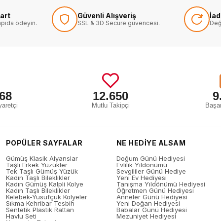
art
Güvenli Alışveriş
İa
kapıda ödeyin.
SSL & 3D Secure güvencesi.
Değ
68
12.650
9
aretçi
Mutlu Takipçi
Başar
POPÜLER SAYFALAR
NE HEDİYE ALSAM
Gümüş Klasik Alyanslar
Doğum Günü Hediyesi
Taşlı Erkek Yüzükler
Evlilik Yıldönümü
Tek Taşlı Gümüş Yüzük
Sevgililer Günü Hediye
Kadın Taşlı Bileklikler
Yeni Ev Hediyesi
Kadın Gümüş Kalpli Kolye
Tanışma Yıldönümü Hediyesi
Kadın Taşlı Bileklikler
Öğretmen Günü Hediyesi
Kelebek-Yusufçuk Kolyeler
Anneler Günü Hediyesi
Sıkma Kehribar Tesbih
Yeni Doğan Hediyesi
Sentetik Plastik Rattan
Babalar Günü Hediyesi
Havlu Seti
Mezuniyet Hediyesi