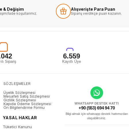
de & Değişim
Alışverişte Para Puan
işim/İade koşullarımız.
Sipariş verdikçe puan kazanın.
.042
6.559
ılı Sipariş
Kayıtlı Üye
SÖZLEŞMELER
Üyelik Sözleşmesi
Mesafeli Satış Sözleşmesi
Gizlilik Sözleşmesi
Kapıda Ödeme Sözleşmesi
WHATSAPP DESTEK HATTI
Ön Bilgilendirme Formu
+90 (553) 694 94 70
Bilgi almak için whatsapp destek hattımızdan
YASAL HAKLAR
ulaşabilirsiniz.
Tüketici Kanunu