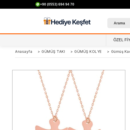
+90 (0553) 694 94 70
ÖZEL Fİ
Anasayfa
>
GÜMÜŞ TAKI
>
GÜMÜŞ KOLYE
>
Gümüş Kad