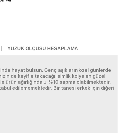
ber Ver
YÜZÜK ÖLÇÜSÜ HESAPLAMA
teninde hayat bulsun. Genç aşıkların özel günlerde
izin de keyifle takacağı isimlik kolye en güzel
yle ürün ağırlığında ± %10 sapma olabilmektedir.
kabul edilememektedir. Bir tanesi erkek için diğeri