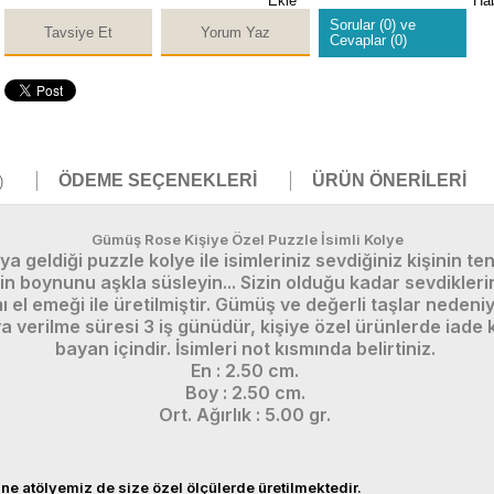
Ekle
Ha
Sorular (0) ve
Tavsiye Et
Yorum Yaz
Cevaplar (0)
ÖDEME SEÇENEKLERI
ÜRÜN ÖNERILERI
)
Gümüş Rose Kişiye Özel Puzzle İsimli Kolye
aya geldiği puzzle kolye ile isimleriniz sevdiğiniz kişinin 
zin boynunu aşkla süsleyin... Sizin olduğu kadar sevdiklerin
 el emeği ile üretilmiştir. Gümüş ve değerli taşlar nedeni
ya verilme süresi 3 iş günüdür, kişiye özel ürünlerde iade 
bayan içindir. İsimleri not kısmında belirtiniz.
En : 2.50 cm.
Boy : 2.50 cm.
Ort. Ağırlık : 5.00 gr.
ne atölyemiz de size özel ölçülerde üretilmektedir.