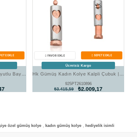
Ücretsiz Kargo
Hk Gümüş Kadın Kolye 3 Boyutlu Bayan Harf |Gümüş Takı Hediyelik Ürünler
Hk Gümüş Kadın Kolye Kalpli Çubuk |Gümüş Takı Hediyelik Ürünler
925PT2610896
47
₺2.009,17
₺3.415,59
şiye özel gümüş kolye
,
kadın gümüş kolye
,
hediyelik isimli