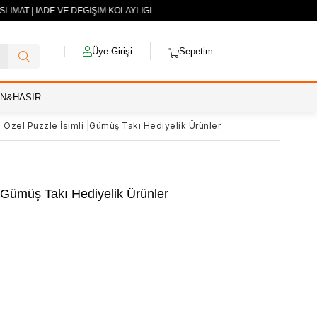
İMAT | İADE VE DEĞİŞİM KOLAYLIĞI
Üye Girişi
Sepetim
AN&HASIR
Özel Puzzle İsimli |Gümüş Takı Hediyelik Ürünler
|Gümüş Takı Hediyelik Ürünler