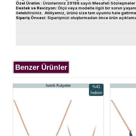
Özel
Üretim
: Ürünlerimiz 29188 sayılı Mesafeli Sözleşmeler 
Destek
ve
Revizyon
:
Ölçü veya modelle ilgili bir sorun yaş
iletebilirsiniz. Atölyemiz, ürünü size tam uyumlu hale getirm
Sipariş
Öncesi
: Siparişinizi oluşturmadan önce ürün açıklam
Benzer Ürünler
İsimli Kolyeler
%41
İndirim
%41İndirim