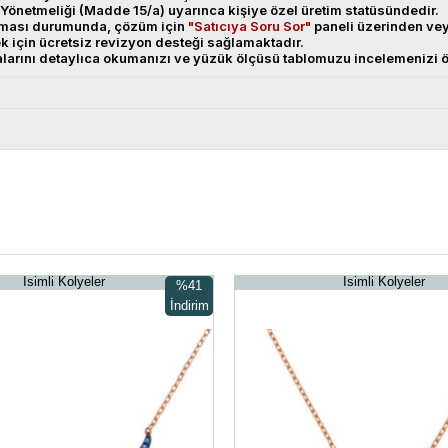
Yönetmeliği (Madde 15/a) uyarınca kişiye özel üretim statüsündedir.
anması durumunda, çözüm için
"Satıcıya Soru Sor"
paneli üzerinden v
ek için ücretsiz revizyon desteği sağlamaktadır.
alarını detaylıca okumanızı ve yüzük ölçüsü tablomuzu incelemenizi ö
İsimli Kolyeler
İsimli Kolyeler
%41
İndirim
%41İndirim