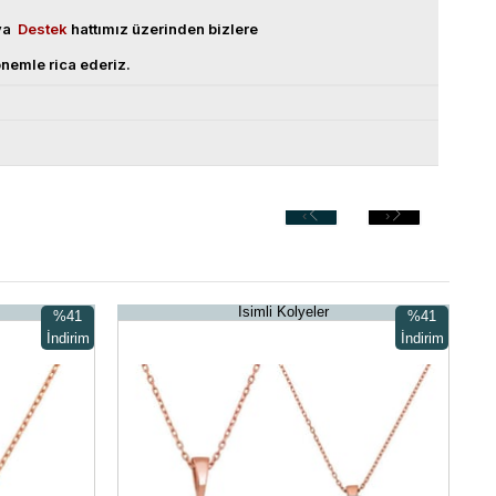
eya
Destek
hattımız üzerinden bizlere
nemle rica ederiz.
‹
›
İsimli Kolyeler
%41
%41
İndirim
İndirim
%41İndirim
%41İndirim