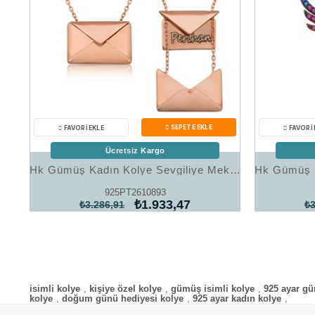
Ücretsiz Kargo
Hk Gümüş Kadın Kolye Sevgiliye Mektup |Gümüş Takı Hediyelik Ürünler
925PT2610893
₺1.933,47
₺3.286,91
₺3
isimli kolye
,
kişiye özel kolye
,
gümüş isimli kolye
,
925 ayar gü
kolye
,
doğum günü hediyesi kolye
,
925 ayar kadın kolye
,