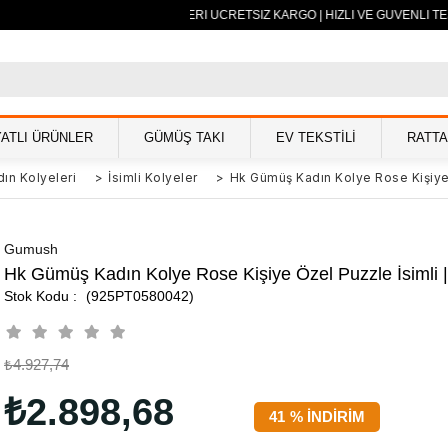
500 TL VE ÜZERİ ÜCRETSİZ KARGO | HIZLI VE GÜVENLİ TESL
YATLI ÜRÜNLER
GÜMÜŞ TAKI
EV TEKSTİLİ
RATT
ın Kolyeleri
>
İsimli Kolyeler
>
Hk Gümüş Kadın Kolye Rose Kişiye 
Gumush
Hk Gümüş Kadın Kolye Rose Kişiye Özel Puzzle İsimli 
(925PT0580042)
₺4.927,74
₺2.898,68
41
%
İNDIRIM