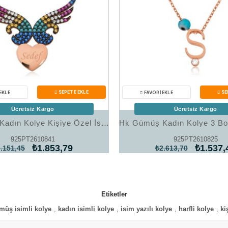
Ücretsiz Kargo
Ücretsiz Kargo
Hk Gümüş Kadın Kolye Kişiye Özel İsimli Kanatlı Kalp |Gümüş Takı Hediyelik Ürünler
925PT2610841
925PT2610825
₺1.853,79
₺1.537,
.151,45
₺2.613,70
Etiketler
müş isimli kolye
,
kadın isimli kolye
,
isim yazılı kolye
,
harfli kolye
,
ki