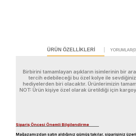
ÜRÜN ÖZELLIKLERI
YORUMLAR
(0
Birbirini tamamlayan aşıkların isimlerinin bir ar
tercih edebileceği bu özel kolye ile sevdiğini
hediyelerden biri olacaktır.
Ürünlerimizin tamamı
NOT: Ürün kişiye özel olarak üretildiği için kargo
Sipariş Öncesi Önemli Bilgilendirme
Mağazamızdan satın aldığınız gümüş takılar, siparişiniz üzeri