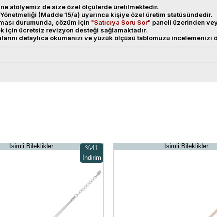
ne atölyemiz de size özel ölçülerde üretilmektedir.
Yönetmeliği (Madde 15/a) uyarınca kişiye özel üretim statüsündedir.
anması durumunda, çözüm için
"Satıcıya Soru Sor"
paneli üzerinden v
ek için ücretsiz revizyon desteği sağlamaktadır.
alarını detaylıca okumanızı ve yüzük ölçüsü tablomuzu incelemenizi ö
İsimli Bileklikler
İsimli Bileklikler
%41
İndirim
%41İndirim