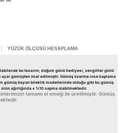
ber Ver
YÜZÜK ÖLÇÜSÜ HESAPLAMA
kılabilecek bu tasarım; doğum günü hediyesi, sevgililer günü
5 ayar gümüşten imal edilmiştir. Gümüş üzerine rose
kaplama
Tüm gümüş bayan bileklik modellerinde olduğu gibi bu gümüş
ma ürün ağırlığında ± %10 sapma olabilmektedir.
nlerimizin tamamı el emeği ile üretilmiştir. Gümüş
ektedir.