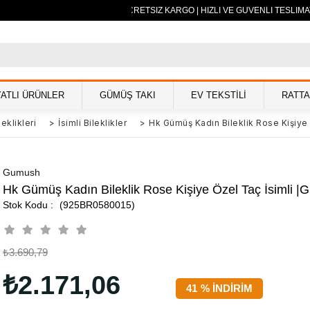
500 TL VE ÜZERİ ÜCRETSİZ KARGO | HIZLI VE GÜVENLİ TESLİMAT 
YATLI ÜRÜNLER
GÜMÜŞ TAKI
EV TEKSTİLİ
RATT
eklikleri
>
İsimli Bileklikler
>
Hk Gümüş Kadın Bileklik Rose Kişiye 
Gumush
Hk Gümüş Kadın Bileklik Rose Kişiye Özel Taç İsimli |
(925BR0580015)
₺3.690,79
₺2.171,06
41
%
İNDIRIM