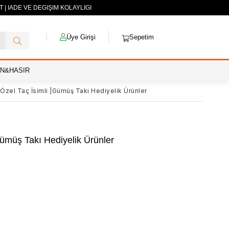
| İADE VE DEĞİŞİM KOLAYLIĞI
Üye Girişi
Sepetim
AN&HASIR
Özel Taç İsimli |Gümüş Takı Hediyelik Ürünler
Gümüş Takı Hediyelik Ürünler