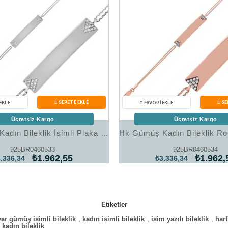
Ücretsiz Kargo
Ücretsiz Kargo
Hk Gümüş Kadın Bileklik İsimli Plaka |Gümüş Takı Hediyelik Ürünler
925BR0460533
925BR0460534
₺1.962,55
₺1.962,
.336,34
₺3.336,34
Etiketler
yar gümüş isimli bileklik
,
kadın isimli bileklik
,
isim yazılı bileklik
,
harf
 kadın bileklik
,