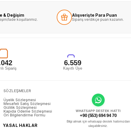
de & Değişim
Alışverişte Para Puan
işim/İade koşullarımız.
Sipariş verdikçe puan kazanın.
.042
6.559
ılı Sipariş
Kayıtlı Üye
SÖZLEŞMELER
Üyelik Sözleşmesi
Mesafeli Satış Sözleşmesi
Gizlilik Sözleşmesi
Kapıda Ödeme Sözleşmesi
WHATSAPP DESTEK HATTI
Ön Bilgilendirme Formu
+90 (553) 694 94 70
Bilgi almak için whatsapp destek hattımızdan
YASAL HAKLAR
ulaşabilirsiniz.