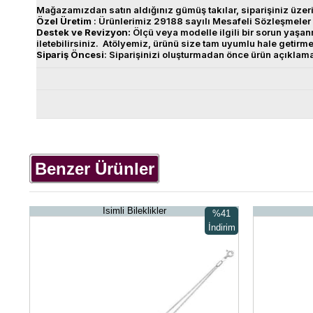
Mağazamızdan satın aldığınız gümüş takılar, siparişiniz üzeri
Özel
Üretim
: Ürünlerimiz 29188 sayılı Mesafeli Sözleşmeler 
Destek
ve
Revizyon
:
Ölçü veya modelle ilgili bir sorun yaş
iletebilirsiniz. Atölyemiz, ürünü size tam uyumlu hale getirm
Sipariş
Öncesi
: Siparişinizi oluşturmadan önce ürün açıklam
Benzer Ürünler
İsimli Bileklikler
%41
İndirim
%41İndirim