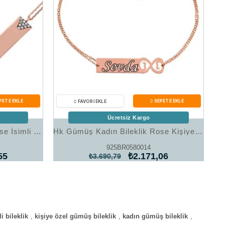
Ücretsiz Kargo
Hk Gümüş Kadın Bileklik Rose İsimli Plaka |Gümüş Takı Hediyelik Ürünler
Hk Gümüş Kadın Bileklik Rose Kişiye Özel Sonsuzluk İsimli |Gümüş Takı Hediyelik Ürünler
925BR0580014
55
₺2.171,06
₺3.690,79
li bileklik
,
kişiye özel gümüş bileklik
,
kadın gümüş bileklik
,