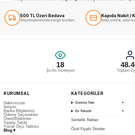
500 TL Üzeri Bedava
Kapıda Nakit / K
Alışverişlerinizde kargo bizden.
İster online, ister 
18
48.4
Şu An İnceleyen
Toplam Ziy
KURUMSAL
KATEGORİLER
Hakkımızda
Gümüş Takı
▼
İletişim
Banka Bilgilerimiz
Ev Tekstili
▼
Ödeme Seçenekleri
Öneri/Bildirimler
Sentetik Rattan
Sipariş Takibi
Yüzük Ölçü Tablosu
Özel Fiyatlı Ürünler
Blog
▼