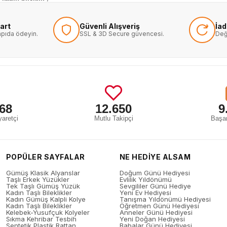
art
Güvenli Alışveriş
İa
kapıda ödeyin.
SSL & 3D Secure güvencesi.
Değ
68
12.650
9
aretçi
Mutlu Takipçi
Başar
POPÜLER SAYFALAR
NE HEDİYE ALSAM
Gümüş Klasik Alyanslar
Doğum Günü Hediyesi
Taşlı Erkek Yüzükler
Evlilik Yıldönümü
Tek Taşlı Gümüş Yüzük
Sevgililer Günü Hediye
Kadın Taşlı Bileklikler
Yeni Ev Hediyesi
Kadın Gümüş Kalpli Kolye
Tanışma Yıldönümü Hediyesi
Kadın Taşlı Bileklikler
Öğretmen Günü Hediyesi
Kelebek-Yusufçuk Kolyeler
Anneler Günü Hediyesi
Sıkma Kehribar Tesbih
Yeni Doğan Hediyesi
Sentetik Plastik Rattan
Babalar Günü Hediyesi