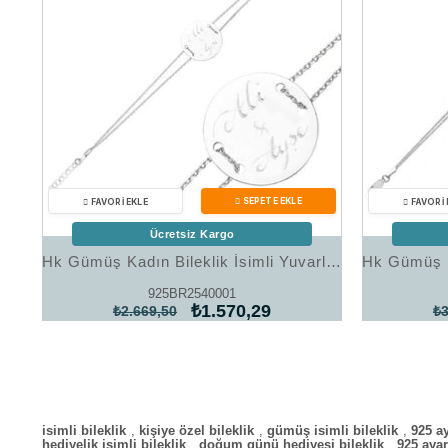
Ücretsiz Kargo
Hk Gümüş Kadın Bileklik İsimli Yuvarlak Plaka |Gümüş Takı Hediyelik Ürünler
925BR2540001
₺1.570,29
₺2.669,50
₺3
isimli bileklik
,
kişiye özel bileklik
,
gümüş isimli bileklik
,
925 a
hediyelik isimli bileklik
,
doğum günü hediyesi bileklik
,
925 ayar