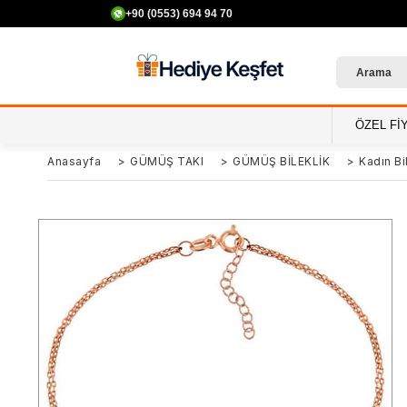
+90 (0553) 694 94 70
ÖZEL Fİ
Anasayfa
>
GÜMÜŞ TAKI
>
GÜMÜŞ BİLEKLİK
>
Kadın Bil