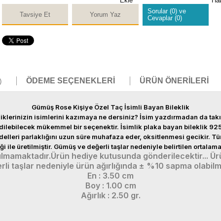
Ekle
Ha
Sorular (0) ve
Tavsiye Et
Yorum Yaz
Cevaplar (0)
ÖDEME SEÇENEKLERI
ÜRÜN ÖNERILERI
)
Gümüş Rose Kişiye Özel Taç İsimli Bayan Bileklik
vdiklerinizin isimlerini kazımaya ne dersiniz? İsim yazdırmadan da ta
dilebilecek mükemmel bir seçenektir. İsimlik plaka bayan bileklik 92
delleri parlaklığını uzun süre muhafaza eder, oksitlenmesi gecikir. 
i ile üretilmiştir. Gümüş ve değerli taşlar nedeniyle belirtilen ortala
ılmamaktadır.Ürün hediye kutusunda gönderilecektir... Ürü
rli taşlar nedeniyle ürün ağırlığında ± %10 sapma olabilm
En : 3.50 cm
Boy : 1.00 cm
Ağırlık : 2.50 gr.