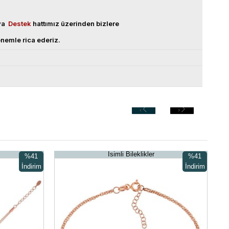
eya
Destek
hattımız üzerinden bizlere
nemle rica ederiz.
‹
›
İsimli Bileklikler
%41
%41
İndirim
İndirim
%41İndirim
%41İndirim