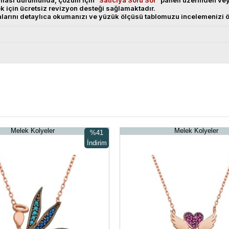
anması durumunda, çözüm için
"Satıcıya Soru Sor"
paneli üzerinden v
ek için ücretsiz revizyon desteği sağlamaktadır.
alarını detaylıca okumanızı ve yüzük ölçüsü tablomuzu incelemenizi ö
Melek Kolyeler
Melek Kolyeler
%41
İndirim
%41İndirim