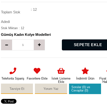
:
12
Toplam Stok
Adedi
Stok Miktarı
:
12
Gümüş Kadın Kolye Modelleri
Telefonla Sipariş
Favorilere Ekle
İstek Listeme
İndirimli Ürün
Fiyat
Ekle
Ha
Sorular (0) ve
Tavsiye Et
Yorum Yaz
Cevaplar (0)