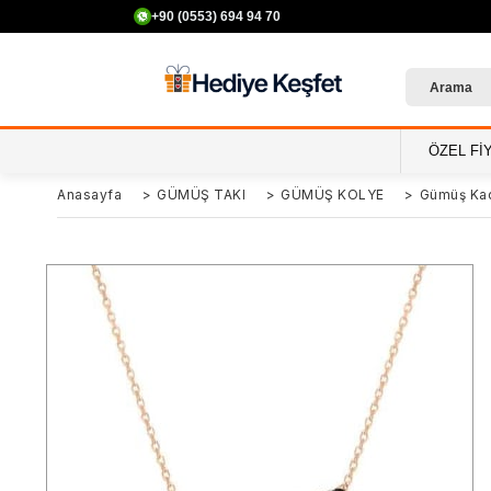
+90 (0553) 694 94 70
ÖZEL Fİ
Anasayfa
>
GÜMÜŞ TAKI
>
GÜMÜŞ KOLYE
>
Gümüş Kad