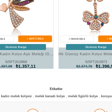
Ücretsiz Kargo
Ücretsiz Kargo
Hk Gümüş Kadın Kolye Aşk Meleği |Gümüş Takı Hediyelik Ürünler
925PT2610868
925PT2610873
₺1.357,11
₺1.396,
.307,09
₺2.374,76
Etiketler
kadın melek kolyesi
,
melek kanadı kolye
,
melek figürlü kolye
,
koruyu