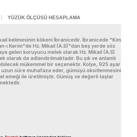
YÜZÜK ÖLÇÜSÜ HESAPLAMA
kail kelimesinin kökeni İbranicedir. İbranicede "Kim
"an-ı Kerim"de Hz. Mikail (A.S)"dan beş yerde söz
aya gelen koruyucu melek olarak Hz. Mikail (A.S)
ek olarak da adlandırılmaktadır. Bu şık ve anlamlı
lebilecek mükemmel bir seçenektir. Kolye, 925 ayar
ını uzun süre muhafaza eder, gümüşü oksitlenmesini
 emeği ile üretilmiştir. Gümüş ve değerli taşlar
mektedir.