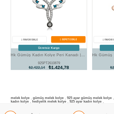
Ücretsiz Kargo
Hk Gümüş Kadın Kolye Peri Kanadı |Gümüş Takı Hediyelik Ürünler
925PT2610879
₺1.424,78
₺2.422,14
₺2
melek kolye
,
gümüş melek kolye
,
925 ayar gümüş melek kolye
,
kadın kolye
,
hediyelik melek kolye
,
925 ayar kadın kolye
,