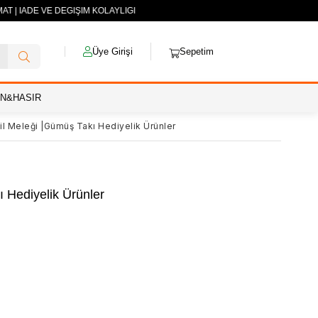
T | İADE VE DEĞİŞİM KOLAYLIĞI
Üye Girişi
Sepetim
AN&HASIR
l Meleği |Gümüş Takı Hediyelik Ürünler
 Hediyelik Ürünler