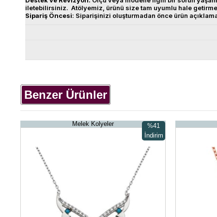
Destek
ve
Revizyon
:
Ölçü veya modelle ilgili bir sorun yaş
iletebilirsiniz. Atölyemiz, ürünü size tam uyumlu hale getirm
Sipariş
Öncesi
: Siparişinizi oluşturmadan önce ürün açıklam
Benzer Ürünler
Melek Kolyeler
%41
İndirim
%41İndirim