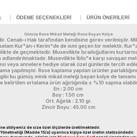
ÖDEME SEÇENEKLERI
ÜRÜN ÖNERILERI
)
Gümüş Rose Mikail Meleği Rose Bayan Kolye
dir. Cenab-ı Hak tarafından kendisine görev verilmiştir. Mi
isselam Kur"an-ı Kerim"de de ismi geçen bir melektir. Kur
likte de geçmektedir. Musevilikte İsrailoğullarını kurtarm
a adlandırılmaktadır. Musevilikte İblis"e karşı savaşan mel
esi veya annelere hediye olarak özel günlerde tercih edi
ama yapılmıştır. Rose kaplama yapılan ürünler parlaklığ
ibi bu gümüş minik mikail meleği bayan kolye de tamamı el
e belirtilen ortalama ürün ağırlığında ± %10 sapma olabil
En : 2.00 cm
Boy : 1.50 cm
Ort. Ağırlık : 2.10 gr.
Zincir Boyu : 45.00 cm
ne atölyemiz de size özel ölçülerde üretilmektedir.
Yönetmeliği (Madde 15/a) uyarınca kişiye özel üretim statüsündedir.