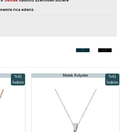
eya
Destek
hattımız üzerinden bizlere
nemle rica ederiz.
‹
›
Melek Kolyeler
%41
%41
İndirim
İndirim
%41İndirim
%41İndirim