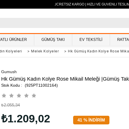
500 TL VE ÜZERİ ÜCRETSİZ KARGO | HIZLI VE GÜVENLİ TESLİMA
YATLI ÜRÜNLER
GÜMÜŞ TAKI
EV TEKSTİLİ
RATT
ın Kolyeleri
>
Melek Kolyeler
>
Hk Gümüş Kadın Kolye Rose Mikai
Gumush
Hk Gümüş Kadın Kolye Rose Mikail Meleği |Gümüş Takı
(925PT11002164)
₺2.055,34
₺1.209,02
41
%
İNDIRIM