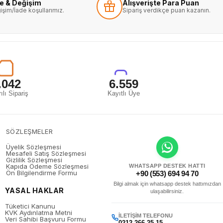
de & Değişim
Alışverişte Para Puan
işim/İade koşullarımız.
Sipariş verdikçe puan kazanın.
.042
6.559
ılı Sipariş
Kayıtlı Üye
SÖZLEŞMELER
Üyelik Sözleşmesi
Mesafeli Satış Sözleşmesi
Gizlilik Sözleşmesi
Kapıda Ödeme Sözleşmesi
WHATSAPP DESTEK HATTI
Ön Bilgilendirme Formu
+90 (553) 694 94 70
Bilgi almak için whatsapp destek hattımızdan
YASAL HAKLAR
ulaşabilirsiniz.
Tüketici Kanunu
KVK Aydınlatma Metni
İLETIŞIM TELEFONU
Veri Sahibi Başvuru Formu
0212 266 25 15