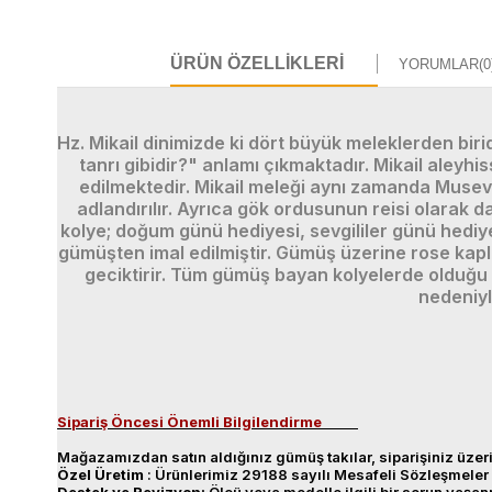
ÜRÜN ÖZELLIKLERI
YORUMLAR
(0
Hz. Mikail dinimizde ki dört büyük meleklerden biri
tanrı gibidir?" anlamı çıkmaktadır. Mikail aleyh
edilmektedir. Mikail meleği aynı zamanda Musevi
adlandırılır. Ayrıca gök ordusunun reisi olarak d
kolye; doğum günü hediyesi, sevgililer günü hediy
gümüşten imal edilmiştir. Gümüş üzerine rose kapl
geciktirir. Tüm gümüş bayan kolyelerde olduğu g
nedeniyl
Sipariş Öncesi Önemli Bilgilendirme
Mağazamızdan satın aldığınız gümüş takılar, siparişiniz üzeri
Özel
Üretim
: Ürünlerimiz 29188 sayılı Mesafeli Sözleşmeler 