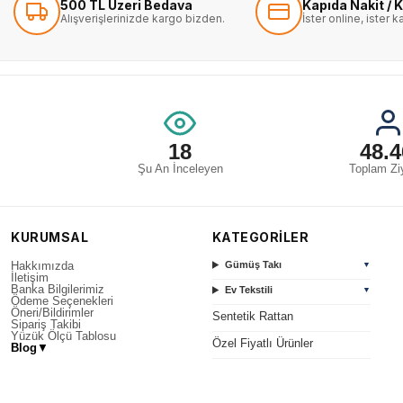
500 TL Üzeri Bedava
Kapıda Nakit / K
Alışverişlerinizde kargo bizden.
İster online, ister 
18
48.4
Şu An İnceleyen
Toplam Ziy
KURUMSAL
KATEGORİLER
Hakkımızda
Gümüş Takı
▼
İletişim
Banka Bilgilerimiz
Ev Tekstili
▼
Ödeme Seçenekleri
Öneri/Bildirimler
Sentetik Rattan
Sipariş Takibi
Yüzük Ölçü Tablosu
Özel Fiyatlı Ürünler
Blog
▼