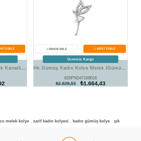
Ücretsiz Kargo
Hk Gümüş Kadın Kolye Melek Kanatlı Yonca |Gümüş Takı Hediyelik Ürünler
Hk Gümüş Kadın Kolye Melek |Gümüş Takı Hediyelik Ürünler
925PND47169016
92
₺1.664,43
₺2.829,53
cu melek kolye
,
zarif kadın kolyesi
,
kadın gümüş kolye
,
şık