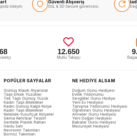
art
Güvenli Alışveriş
İa
kapıda ödeyin.
SSL & 3D Secure güvencesi.
Değ
68
12.650
9
aretçi
Mutlu Takipçi
Başar
POPÜLER SAYFALAR
NE HEDİYE ALSAM
Gümüş Klasik Alyanslar
Doğum Günü Hediyesi
Taşlı Erkek Yüzükler
Evlilik Yıldönümü
Tek Taşlı Gümüş Yüzük
Sevgililer Günü Hediye
Kadın Taşlı Bileklikler
Yeni Ev Hediyesi
Kadın Gümüş Kalpli Kolye
Tanışma Yıldönümü Hediyesi
Kadın Taşlı Bileklikler
Öğretmen Günü Hediyesi
Kelebek-Yusufçuk Kolyeler
Anneler Günü Hediyesi
Sıkma Kehribar Tesbih
Yeni Doğan Hediyesi
Sentetik Plastik Rattan
Babalar Günü Hediyesi
Havlu Seti
Mezuniyet Hediyesi
Nevresim Takımları
Bornoz Takımları