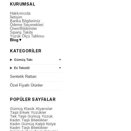
KURUMSAL
Hakkımızda
İletişim
Banka Bilgilerimiz
Ödeme Seçenekleri
Öneri/Bildirimler
Sipariş Takibi
Yüzük Ölçü Tablosu
Blog
▼
KATEGORİLER
Gümüş Takı
▼
Ev Tekstili
▼
Sentetik Rattan
Özel Fiyatlı Ürünler
POPÜLER SAYFALAR
Gümüş Klasik Alyanslar
Taşlı Erkek Yüzükler
Tek Taşlı Gümüş Yüzük
Kadın Taşlı Bileklikler
Kadın Gümüş Kalpli Kolye
Kadın Taşlı Bileklikler