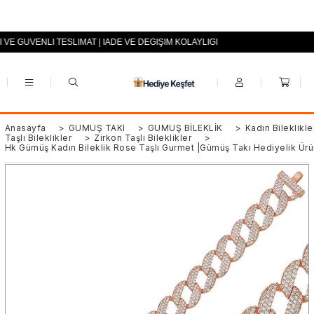
I VE GÜVENLİ TESLİMAT | İADE VE DEĞİŞİM KOLAYLIĞI
+90 (0553) 694 94 70
Anasayfa
>
GÜMÜŞ TAKI
>
GÜMÜŞ BİLEKLİK
>
Kadın Bileklikle
Taşlı Bileklikler
>
Zirkon Taşlı Bileklikler
>
Hk Gümüş Kadın Bileklik Rose Taşlı Gurmet |Gümüş Takı Hediyelik Ürü