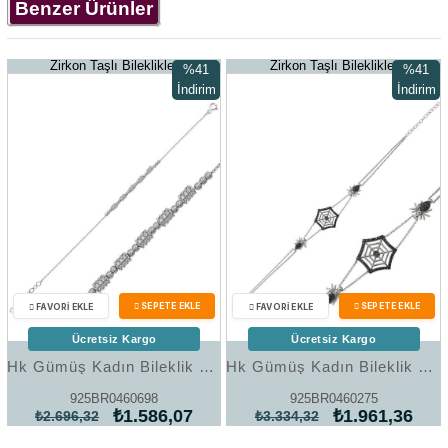
Benzer Ürünler
Zirkon Taşlı Bileklikler
Zirkon Taşlı Bileklikler
%41
%41
İndirim
İndirim
%41İndirim
%41İndir
Ücretsiz Kargo
Ücretsiz Kargo
Hk Gümüş Kadın Bileklik Beyaz Dorissa |Gümüş Takı Hediyelik Ürünler
Hk Gümüş Kadın Bileklik Örümcek Ağı |Gümüş Takı Hediyelik Ürünler
925BR0460698
925BR0460275
₺1.586,07
₺1.961,36
₺2.696,32
₺3.334,32