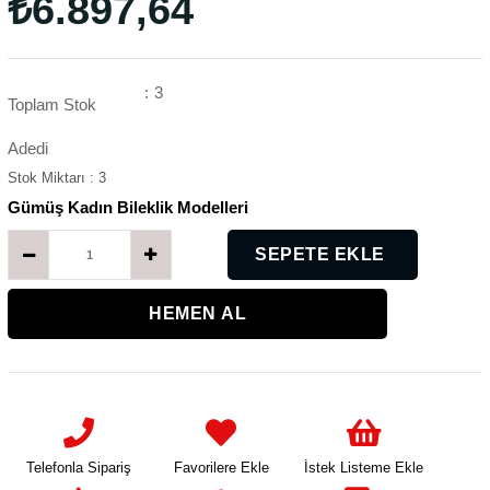
₺6.897,64
:
3
Toplam Stok
Adedi
Stok Miktarı
:
3
Gümüş Kadın Bileklik Modelleri
K
Telefonla Sipariş
Favorilere Ekle
İstek Listeme Ekle