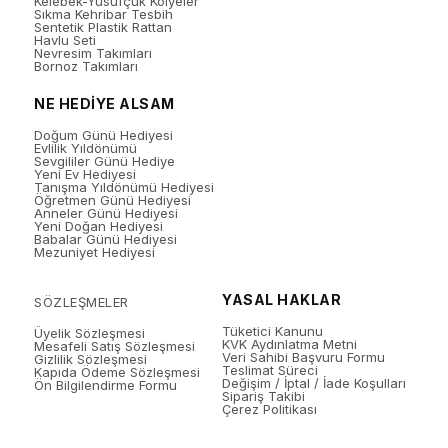
Kelebek-Yusufçuk Kolyeler
Sıkma Kehribar Tesbih
Sentetik Plastik Rattan
Havlu Seti
Nevresim Takımları
Bornoz Takımları
NE HEDİYE ALSAM
Doğum Günü Hediyesi
Evlilik Yıldönümü
Sevgililer Günü Hediye
Yeni Ev Hediyesi
Tanışma Yıldönümü Hediyesi
Öğretmen Günü Hediyesi
Anneler Günü Hediyesi
Yeni Doğan Hediyesi
Babalar Günü Hediyesi
Mezuniyet Hediyesi
YASAL HAKLAR
SÖZLEŞMELER
Tüketici Kanunu
Üyelik Sözleşmesi
KVK Aydınlatma Metni
Mesafeli Satış Sözleşmesi
Veri Sahibi Başvuru Formu
Gizlilik Sözleşmesi
Teslimat Süreci
Kapıda Ödeme Sözleşmesi
Değişim / İptal / İade Koşulları
Ön Bilgilendirme Formu
Sipariş Takibi
Çerez Politikası