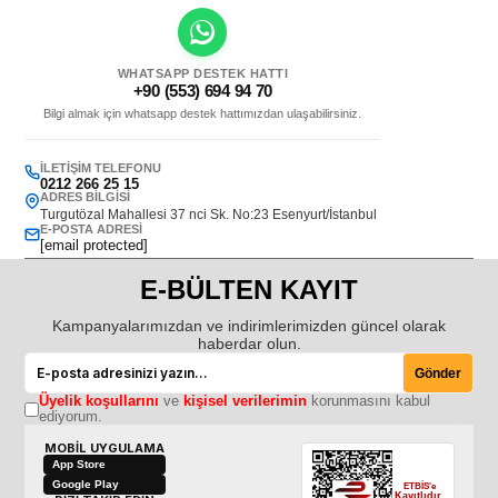
WHATSAPP DESTEK HATTI
+90 (553) 694 94 70
Bilgi almak için whatsapp destek hattımızdan ulaşabilirsiniz.
İLETIŞIM TELEFONU
0212 266 25 15
ADRES BILGISI
Turgutözal Mahallesi 37 nci Sk. No:23 Esenyurt/İstanbul
E-POSTA ADRESI
[email protected]
E-BÜLTEN KAYIT
Kampanyalarımızdan ve indirimlerimizden güncel olarak
haberdar olun.
Gönder
Üyelik koşullarını
ve
kişisel verilerimin
korunmasını kabul
ediyorum.
MOBİL UYGULAMA
App Store
Google Play
ETBİS'e
Kayıtlıdır.