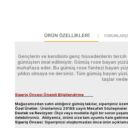
ÜRÜN ÖZELLIKLERI
YORUMLAR
(0
Gençlerin ve kendisini genç hissedenlerin tercih
gümüşten imal edilmiştir. Gümüş rose bayan yüzü
muhafaza eder. Bu gümüş rose fantezi bayan yüzük 
yıldızı olmaya ne dersiniz. Tüm gümüş bayan yüzü
taşlar nede
Sipariş Öncesi Önemli Bilgilendirme
Mağazamızdan satın aldığınız gümüş takılar, siparişiniz üzeri
Özel
Üretim
: Ürünlerimiz 29188 sayılı Mesafeli Sözleşmeler 
Destek
ve
Revizyon
:
Ölçü veya modelle ilgili bir sorun yaş
iletebilirsiniz. Atölyemiz, ürünü size tam uyumlu hale getirm
Sipariş
Öncesi
: Siparişinizi oluşturmadan önce ürün açıklam