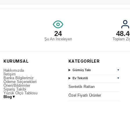
24
48.4
Şu An İnceleyen
Toplam Ziy
KURUMSAL
KATEGORİLER
Hakkımızda
Gümüş Takı
▼
İletişim
Banka Bilgilerimiz
Ev Tekstili
▼
Ödeme Seçenekleri
Öneri/Bildirimler
Sentetik Rattan
Sipariş Takibi
Yüzük Ölçü Tablosu
Özel Fiyatlı Ürünler
Blog
▼