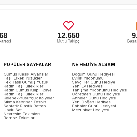
68
12.650
9
aretçi
Mutlu Takipçi
Başar
POPÜLER SAYFALAR
NE HEDİYE ALSAM
Gümüş Klasik Alyanslar
Doğum Günü Hediyesi
Taşlı Erkek Yüzükler
Evlilik Yıldönümü
Tek Taşlı Gümüş Yüzük
Sevgililer Günü Hediye
Kadın Taşlı Bileklikler
Yeni Ev Hediyesi
Kadın Gümüş Kalpli Kolye
Tanışma Yıldönümü Hediyesi
Kadın Taşlı Bileklikler
Öğretmen Günü Hediyesi
Kelebek-Yusufçuk Kolyeler
Anneler Günü Hediyesi
Sıkma Kehribar Tesbih
Yeni Doğan Hediyesi
Sentetik Plastik Rattan
Babalar Günü Hediyesi
Havlu Seti
Mezuniyet Hediyesi
Nevresim Takımları
Bornoz Takımları