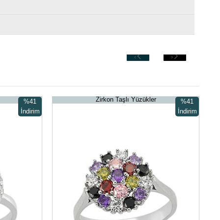
‹
›
Zirkon Taşlı Yüzükler
%41
%41
İndirim
İndirim
%41İndirim
%41İndirim