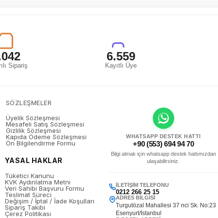
.042
6.559
ılı Sipariş
Kayıtlı Üye
SÖZLEŞMELER
Üyelik Sözleşmesi
Mesafeli Satış Sözleşmesi
Gizlilik Sözleşmesi
Kapıda Ödeme Sözleşmesi
WHATSAPP DESTEK HATTI
Ön Bilgilendirme Formu
+90 (553) 694 94 70
Bilgi almak için whatsapp destek hattımızdan
YASAL HAKLAR
ulaşabilirsiniz.
Tüketici Kanunu
KVK Aydınlatma Metni
İLETIŞIM TELEFONU
Veri Sahibi Başvuru Formu
0212 266 25 15
Teslimat Süreci
ADRES BILGISI
Değişim / İptal / İade Koşulları
Turgutözal Mahallesi 37 nci Sk. No:23
Sipariş Takibi
Çerez Politikası
Esenyurt/İstanbul