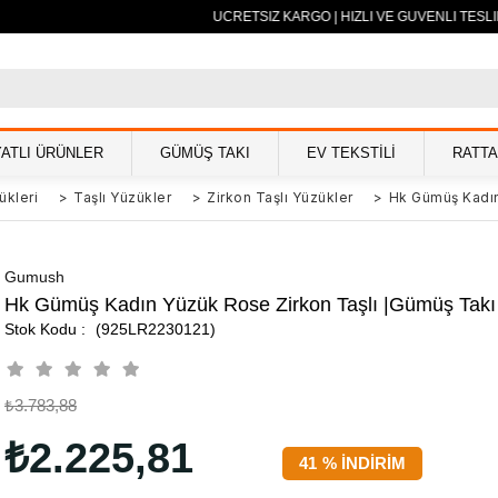
500 TL VE ÜZERİ ÜCRETSİZ KARGO | HIZLI VE GÜVENLİ TESLİM
YATLI ÜRÜNLER
GÜMÜŞ TAKI
EV TEKSTİLİ
RATT
ükleri
>
Taşlı Yüzükler
>
Zirkon Taşlı Yüzükler
>
Hk Gümüş Kadın
Gumush
Hk Gümüş Kadın Yüzük Rose Zirkon Taşlı |Gümüş Takı 
(925LR2230121)
₺3.783,88
₺2.225,81
41
%
İNDIRIM