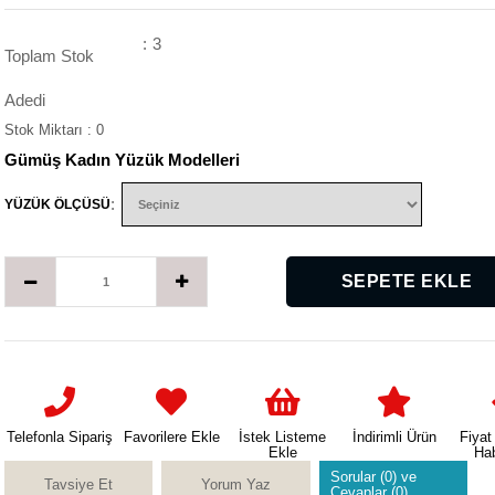
:
3
Toplam Stok
Adedi
Stok Miktarı
:
0
Gümüş Kadın Yüzük Modelleri
:
YÜZÜK ÖLÇÜSÜ
Telefonla Sipariş
Favorilere Ekle
İstek Listeme
İndirimli Ürün
Fiyat
Ekle
Ha
Sorular (0) ve
Tavsiye Et
Yorum Yaz
Cevaplar (0)