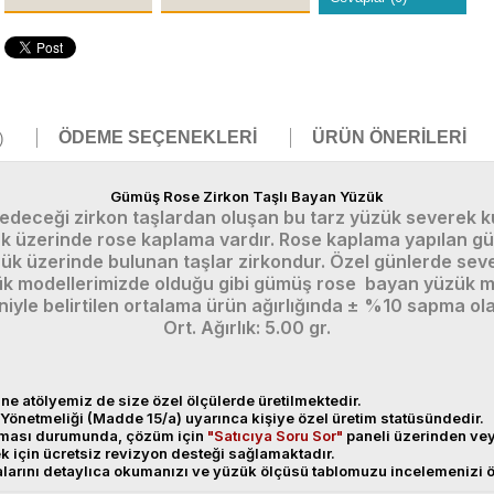
ÖDEME SEÇENEKLERI
ÜRÜN ÖNERILERI
)
Gümüş Rose Zirkon Taşlı Bayan Yüzük
 edeceği zirkon taşlardan oluşan bu tarz yüzük severek ku
k üzerinde rose kaplama vardır. Rose kaplama yapılan gü
üzerinde bulunan taşlar zirkondur. Özel günlerde severek
k modellerimizde olduğu gibi gümüş rose bayan yüzük mode
niyle belirtilen ortalama ürün ağırlığında ± %10 sapma ola
Ort. Ağırlık: 5.00 gr.
ne atölyemiz de size özel ölçülerde üretilmektedir.
Yönetmeliği (Madde 15/a) uyarınca kişiye özel üretim statüsündedir.
anması durumunda, çözüm için
"Satıcıya Soru Sor"
paneli üzerinden v
ek için ücretsiz revizyon desteği sağlamaktadır.
alarını detaylıca okumanızı ve yüzük ölçüsü tablomuzu incelemenizi ö