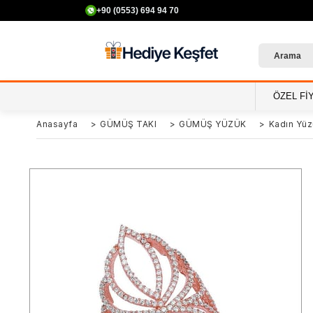
+90 (0553) 694 94 70
ÖZEL Fİ
Anasayfa
>
GÜMÜŞ TAKI
>
GÜMÜŞ YÜZÜK
>
Kadın Yüz