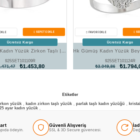
Ücretsiz Kargo
Ücretsiz Kargo
Hk Gümüş Kadın Yüzük Zirkon Taşlı |Gümüş Takı Hediyelik Ürünler
925SET101109R
925SET101124R
₺1.453,80
₺1.794,
.471,47
₺3.049,86
Etiketler
irkon yüzük
,
kadın zirkon taşlı yüzük
,
parlak taşlı kadın yüzüğü
,
krista
25 ayar kadın yüzük
,
art
Güvenli Alışveriş
İa
kapıda ödeyin.
SSL & 3D Secure güvencesi.
Değ