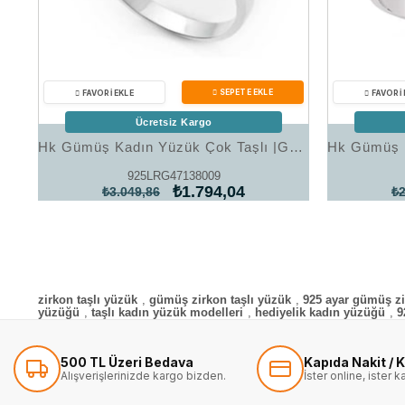
Ücretsiz Kargo
Hk Gümüş Kadın Yüzük Çok Taşlı |Gümüş Takı Hediyelik Ürünler
925LRG47138009
₺1.794,04
₺3.049,86
₺2
zirkon taşlı yüzük
,
gümüş zirkon taşlı yüzük
,
925 ayar gümüş z
yüzüğü
,
taşlı kadın yüzük modelleri
,
hediyelik kadın yüzüğü
,
9
500 TL Üzeri Bedava
Kapıda Nakit / K
Alışverişlerinizde kargo bizden.
İster online, ister 