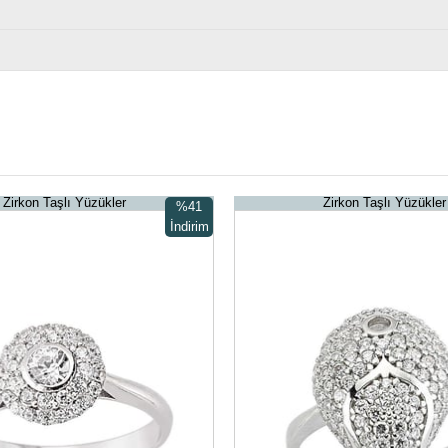
Zirkon Taşlı Yüzükler
Zirkon Taşlı Yüzükler
%41
İndirim
%41İndirim