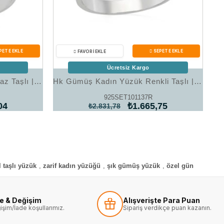
Ücretsiz Kargo
Hk Gümüş Kadın Yüzük Beyaz Taşlı |Gümüş Takı Hediyelik Ürünler
Hk Gümüş Kadın Yüzük Renkli Taşlı |Gümüş Takı Hediyelik Ürünler
925SET101137R
04
₺1.665,75
₺2.831,78
l taşlı yüzük
,
zarif kadın yüzüğü
,
şık gümüş yüzük
,
özel gün
de & Değişim
Alışverişte Para Puan
işim/İade koşullarımız.
Sipariş verdikçe puan kazanın.