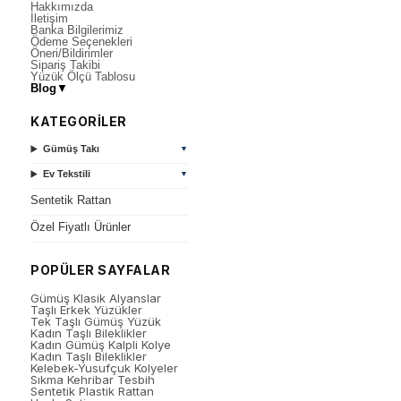
Hakkımızda
İletişim
Banka Bilgilerimiz
Ödeme Seçenekleri
Öneri/Bildirimler
Sipariş Takibi
Yüzük Ölçü Tablosu
Blog
▼
KATEGORİLER
Gümüş Takı
▼
Ev Tekstili
▼
Sentetik Rattan
Özel Fiyatlı Ürünler
POPÜLER SAYFALAR
Gümüş Klasik Alyanslar
Taşlı Erkek Yüzükler
Tek Taşlı Gümüş Yüzük
Kadın Taşlı Bileklikler
Kadın Gümüş Kalpli Kolye
Kadın Taşlı Bileklikler
Kelebek-Yusufçuk Kolyeler
Sıkma Kehribar Tesbih
Sentetik Plastik Rattan