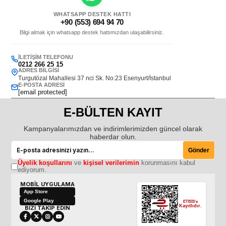
WHATSAPP DESTEK HATTI
+90 (553) 694 94 70
Bilgi almak için whatsapp destek hattımızdan ulaşabilirsiniz.
İLETIŞIM TELEFONU
0212 266 25 15
ADRES BILGISI
Turgutözal Mahallesi 37 nci Sk. No:23 Esenyurt/İstanbul
E-POSTA ADRESI
[email protected]
E-BÜLTEN KAYIT
Kampanyalarımızdan ve indirimlerimizden güncel olarak
haberdar olun.
Gönder
Üyelik koşullarını
ve
kişisel verilerimin
korunmasını kabul
ediyorum.
MOBİL UYGULAMA
App Store
Google Play
ETBİS'e
Kayıtlıdır.
BİZİ TAKİP EDİN