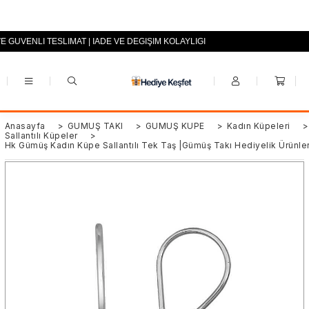
VE GÜVENLİ TESLİMAT | İADE VE DEĞİŞİM KOLAYLIĞI
+90 (0553) 694 94 70
Anasayfa
>
GÜMÜŞ TAKI
>
GÜMÜŞ KÜPE
>
Kadın Küpeleri
>
Sallantılı Küpeler
>
Hk ​Gümüş Kadın Küpe Sallantılı Tek Taş |Gümüş Takı Hediyelik Ürünle