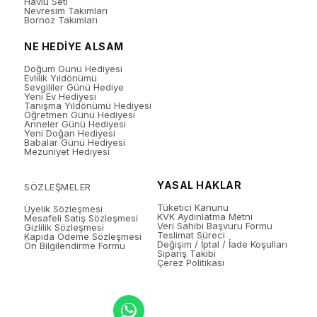
Havlu Seti
Nevresim Takımları
Bornoz Takımları
NE HEDİYE ALSAM
Doğum Günü Hediyesi
Evlilik Yıldönümü
Sevgililer Günü Hediye
Yeni Ev Hediyesi
Tanışma Yıldönümü Hediyesi
Öğretmen Günü Hediyesi
Anneler Günü Hediyesi
Yeni Doğan Hediyesi
Babalar Günü Hediyesi
Mezuniyet Hediyesi
YASAL HAKLAR
SÖZLEŞMELER
Tüketici Kanunu
Üyelik Sözleşmesi
KVK Aydınlatma Metni
Mesafeli Satış Sözleşmesi
Veri Sahibi Başvuru Formu
Gizlilik Sözleşmesi
Teslimat Süreci
Kapıda Ödeme Sözleşmesi
Değişim / İptal / İade Koşulları
Ön Bilgilendirme Formu
Sipariş Takibi
Çerez Politikası