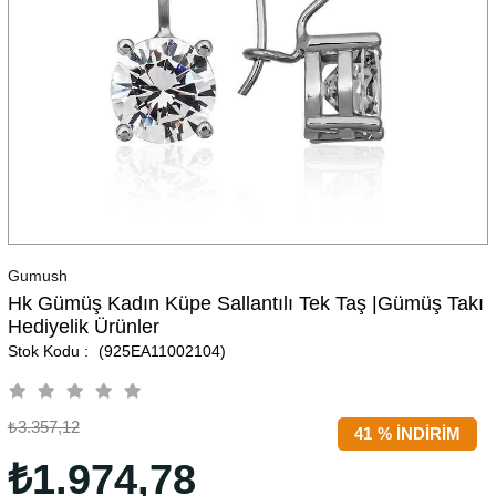
Gumush
Hk ​Gümüş Kadın Küpe Sallantılı Tek Taş |Gümüş Takı
Hediyelik Ürünler
(925EA11002104)
₺3.357,12
41
%
İNDIRIM
₺1.974,78