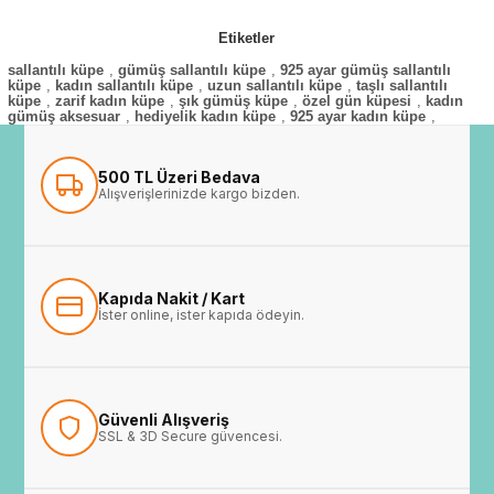
Etiketler
sallantılı küpe
,
gümüş sallantılı küpe
,
925 ayar gümüş sallantılı
küpe
,
kadın sallantılı küpe
,
uzun sallantılı küpe
,
taşlı sallantılı
küpe
,
zarif kadın küpe
,
şık gümüş küpe
,
özel gün küpesi
,
kadın
gümüş aksesuar
,
hediyelik kadın küpe
,
925 ayar kadın küpe
,
500 TL Üzeri Bedava
Alışverişlerinizde kargo bizden.
Kapıda Nakit / Kart
İster online, ister kapıda ödeyin.
Güvenli Alışveriş
SSL & 3D Secure güvencesi.