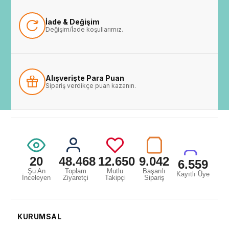
İade & Değişim
Değişim/İade koşullarımız.
Alışverişte Para Puan
Sipariş verdikçe puan kazanın.
20
48.468
12.650
9.042
6.559
Şu An
Toplam
Mutlu
Başarılı
Kayıtlı Üye
İnceleyen
Ziyaretçi
Takipçi
Sipariş
KURUMSAL