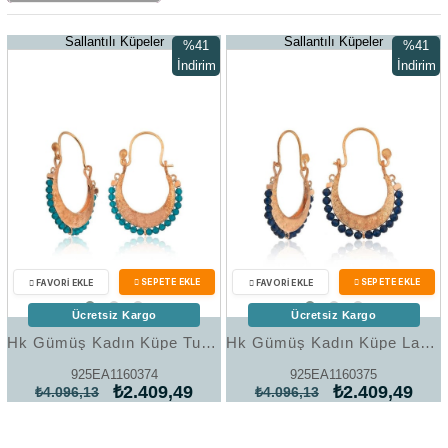
Sallantılı Küpeler
Sallantılı Küpeler
%41
%41
İndirim
İndirim
%41İndirim
%41İndir
Ücretsiz Kargo
Ücretsiz Kargo
Hk Gümüş Kadın Küpe Turkuaz Taşlı Bohem |Gümüş Takı Hediyelik Ürünler
Hk ​Gümüş Kadın Küpe Lacivert Taşlı Bohem |Gümüş Takı Hediyelik Ürünler
925EA1160374
925EA1160375
₺2.409,49
₺2.409,49
₺4.096,13
₺4.096,13