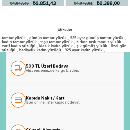
₺2.851,43
₺2.398,00
₺4.847,43
₺4.076,61
Etiketler
tamtur yüzük
,
gümüş tamtur yüzük
,
925 ayar gümüş tamtur yüzük
,
kadın tamtur yüzük
,
taşlı tamtur yüzük
,
zirkon taşlı tamtur yüzük
,
zarif kadın yüzüğü
,
klasik kadın yüzük
,
şık gümüş yüzük
,
özel gün
yüzüğü
,
hediyelik kadın yüzüğü
,
925 ayar kadın yüzük
,
500 TL Üzeri Bedava
Alışverişlerinizde kargo bizden.
Kapıda Nakit / Kart
İster online, ister kapıda ödeyin.
Güvenli Alışveriş