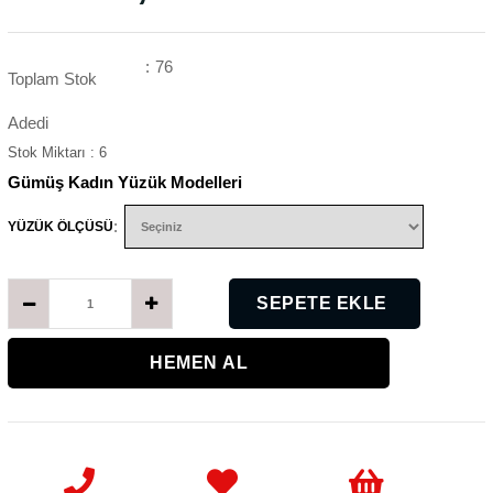
:
76
Toplam Stok
Adedi
Stok Miktarı
:
6
Gümüş Kadın Yüzük Modelleri
:
YÜZÜK ÖLÇÜSÜ
K