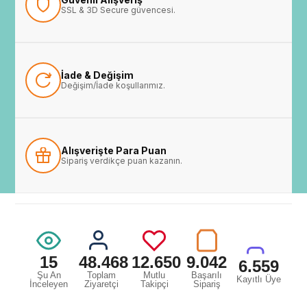
SSL & 3D Secure güvencesi.
İade & Değişim
Değişim/İade koşullarımız.
Alışverişte Para Puan
Sipariş verdikçe puan kazanın.
15
48.468
12.650
9.042
6.559
Şu An
Toplam
Mutlu
Başarılı
Kayıtlı Üye
İnceleyen
Ziyaretçi
Takipçi
Sipariş