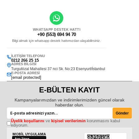
WHATSAPP DESTEK HATTI
+90 (553) 694 94 70
Bilgi almak için whatsapp destek hattımızdan ulaşabilirsiniz.
İLETIŞIM TELEFONU
0212 266 25 15
ADRES BILGISI
Turgutözal Mahallesi 37 nci Sk. No:23 Esenyurt/İstanbul
E-POSTA ADRESI
[email protected]
E-BÜLTEN KAYIT
Kampanyalarımızdan ve indirimlerimizden güncel olarak
haberdar olun.
Gönder
Üyelik koşullarını
ve
kişisel verilerimin
korunmasını kabul
ediyorum.
MOBİL UYGULAMA
App Store