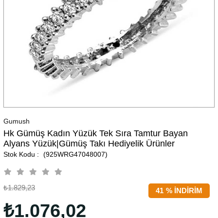
Gumush
Hk Gümüş Kadın Yüzük Tek Sıra Tamtur Bayan
Alyans Yüzük|Gümüş Takı Hediyelik Ürünler
(925WRG47048007)
₺1.829,23
41
%
İNDIRIM
₺1.076,02