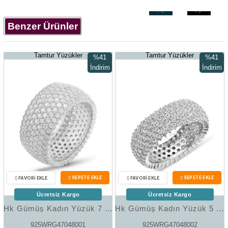
‹
›
Benzer Ürünler
Tamtur Yüzükler
Tamtur Yüzükler
%41
%41
İndirim
İndirim
%41İndirim
%41İndir
Ücretsiz Kargo
Ücretsiz Kargo
Hk Gümüş Kadın Yüzük 7 Sıra Tamtur Bayan Alyans Yüzük|Gümüş Takı Hediyelik Ürünler
Hk Gümüş Kadın Yüzük 5 Sıra Beyaz Tamtur Bayan Alyans Yüzük|Gümüş Takı Hediyelik Ürünler
925WRG47048001
925WRG47048002