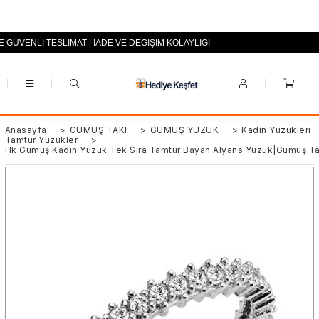
E GÜVENLİ TESLİMAT | İADE VE DEĞİŞİM KOLAYLIĞI
+90 (0553) 694 94 70
Anasayfa
>
GÜMÜŞ TAKI
>
GÜMÜŞ YÜZÜK
>
Kadın Yüzükleri
Tamtur Yüzükler
>
Hk Gümüş Kadın Yüzük Tek Sıra Tamtur Bayan Alyans Yüzük|Gümüş Tak