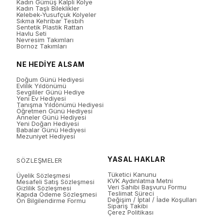
Kadın Gümüş Kalpli Kolye
Kadın Taşlı Bileklikler
Kelebek-Yusufçuk Kolyeler
Sıkma Kehribar Tesbih
Sentetik Plastik Rattan
Havlu Seti
Nevresim Takımları
Bornoz Takımları
NE HEDİYE ALSAM
Doğum Günü Hediyesi
Evlilik Yıldönümü
Sevgililer Günü Hediye
Yeni Ev Hediyesi
Tanışma Yıldönümü Hediyesi
Öğretmen Günü Hediyesi
Anneler Günü Hediyesi
Yeni Doğan Hediyesi
Babalar Günü Hediyesi
Mezuniyet Hediyesi
YASAL HAKLAR
SÖZLEŞMELER
Tüketici Kanunu
Üyelik Sözleşmesi
KVK Aydınlatma Metni
Mesafeli Satış Sözleşmesi
Veri Sahibi Başvuru Formu
Gizlilik Sözleşmesi
Teslimat Süreci
Kapıda Ödeme Sözleşmesi
Değişim / İptal / İade Koşulları
Ön Bilgilendirme Formu
Sipariş Takibi
Çerez Politikası