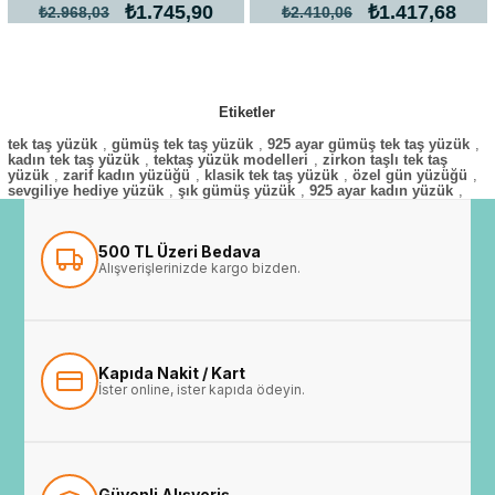
₺1.745,90
₺1.417,68
₺2.968,03
₺2.410,06
Etiketler
tek taş yüzük
,
gümüş tek taş yüzük
,
925 ayar gümüş tek taş yüzük
,
kadın tek taş yüzük
,
tektaş yüzük modelleri
,
zirkon taşlı tek taş
yüzük
,
zarif kadın yüzüğü
,
klasik tek taş yüzük
,
özel gün yüzüğü
,
sevgiliye hediye yüzük
,
şık gümüş yüzük
,
925 ayar kadın yüzük
,
500 TL Üzeri Bedava
Alışverişlerinizde kargo bizden.
Kapıda Nakit / Kart
İster online, ister kapıda ödeyin.
Güvenli Alışveriş