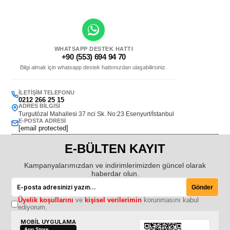
WHATSAPP DESTEK HATTI
+90 (553) 694 94 70
Bilgi almak için whatsapp destek hattımızdan ulaşabilirsiniz.
İLETIŞIM TELEFONU
0212 266 25 15
ADRES BILGISI
Turgutözal Mahallesi 37 nci Sk. No:23 Esenyurt/İstanbul
E-POSTA ADRESI
[email protected]
E-BÜLTEN KAYIT
Kampanyalarımızdan ve indirimlerimizden güncel olarak
haberdar olun.
Gönder
Üyelik koşullarını
ve
kişisel verilerimin
korunmasını kabul
ediyorum.
MOBİL UYGULAMA
App Store