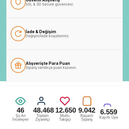
SSL & 3D Secure güvencesi.
İade & Değişim
Değişim/İade koşullarımız.
Alışverişte Para Puan
Sipariş verdikçe puan kazanın.
46
48.468
12.650
9.042
6.559
Şu An
Toplam
Mutlu
Başarılı
Kayıtlı Üye
İnceleyen
Ziyaretçi
Takipçi
Sipariş