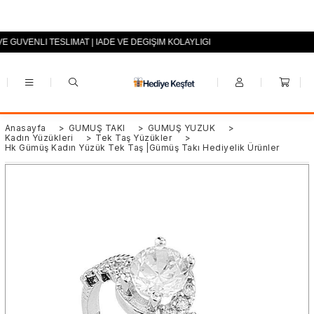
 VE GÜVENLİ TESLİMAT | İADE VE DEĞİŞİM KOLAYLIĞI
+90 (0553) 694 94 70
Anasayfa
>
GÜMÜŞ TAKI
>
GÜMÜŞ YÜZÜK
>
Kadın Yüzükleri
>
Tek Taş Yüzükler
>
Hk Gümüş Kadın Yüzük Tek Taş |Gümüş Takı Hediyelik Ürünler