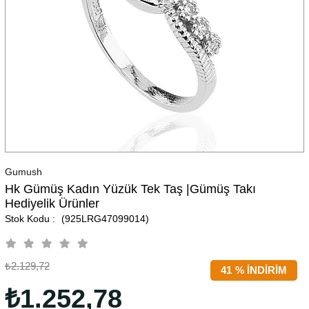
Gumush
Hk Gümüş Kadın Yüzük Tek Taş |Gümüş Takı
Hediyelik Ürünler
(925LRG47099014)
₺2.129,72
41
%
İNDIRIM
₺1.252,78