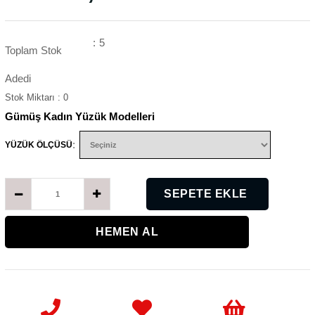
:
5
Toplam Stok
Adedi
Stok Miktarı
:
0
Gümüş Kadın Yüzük Modelleri
:
YÜZÜK ÖLÇÜSÜ
K