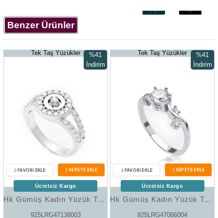
‹
›
Benzer Ürünler
Tek Taş Yüzükler
Tek Taş Yüzükler
%41
%41
İndirim
İndirim
%41İndirim
%41İndir
Ücretsiz Kargo
Ücretsiz Kargo
Hk Gümüş Kadın Yüzük Tek Taş |Gümüş Takı Hediyelik Ürünler
Hk Gümüş Kadın Yüzük Tek Taş |Gümüş Takı Hediyelik Ürünler
925LRG47138003
925LRG47066004