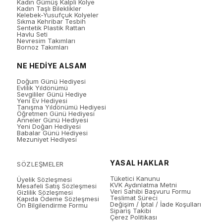
Kadın Gümüş Kalpli Kolye
Kadın Taşlı Bileklikler
Kelebek-Yusufçuk Kolyeler
Sıkma Kehribar Tesbih
Sentetik Plastik Rattan
Havlu Seti
Nevresim Takımları
Bornoz Takımları
NE HEDİYE ALSAM
Doğum Günü Hediyesi
Evlilik Yıldönümü
Sevgililer Günü Hediye
Yeni Ev Hediyesi
Tanışma Yıldönümü Hediyesi
Öğretmen Günü Hediyesi
Anneler Günü Hediyesi
Yeni Doğan Hediyesi
Babalar Günü Hediyesi
Mezuniyet Hediyesi
YASAL HAKLAR
SÖZLEŞMELER
Tüketici Kanunu
Üyelik Sözleşmesi
KVK Aydınlatma Metni
Mesafeli Satış Sözleşmesi
Veri Sahibi Başvuru Formu
Gizlilik Sözleşmesi
Teslimat Süreci
Kapıda Ödeme Sözleşmesi
Değişim / İptal / İade Koşulları
Ön Bilgilendirme Formu
Sipariş Takibi
Çerez Politikası