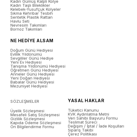
Kadın Gümüş Kalpli Kolye
Kadın Taşlı Bileklikler
Kelebek-Yusufçuk Kolyeler
Sıkma Kehribar Tesbih
Sentetik Plastik Rattan
Havlu Seti
Nevresim Takımları
Bornoz Takımları
NE HEDİYE ALSAM
Doğum Günü Hediyesi
Evlilik Yıldönümü
Sevgililer Günü Hediye
Yeni Ev Hediyesi
Tanışma Yıldönümü Hediyesi
Öğretmen Günü Hediyesi
Anneler Günü Hediyesi
Yeni Doğan Hediyesi
Babalar Günü Hediyesi
Mezuniyet Hediyesi
YASAL HAKLAR
SÖZLEŞMELER
Tüketici Kanunu
Üyelik Sözleşmesi
KVK Aydınlatma Metni
Mesafeli Satış Sözleşmesi
Veri Sahibi Başvuru Formu
Gizlilik Sözleşmesi
Teslimat Süreci
Kapıda Ödeme Sözleşmesi
Değişim / İptal / İade Koşulları
Ön Bilgilendirme Formu
Sipariş Takibi
Çerez Politikası