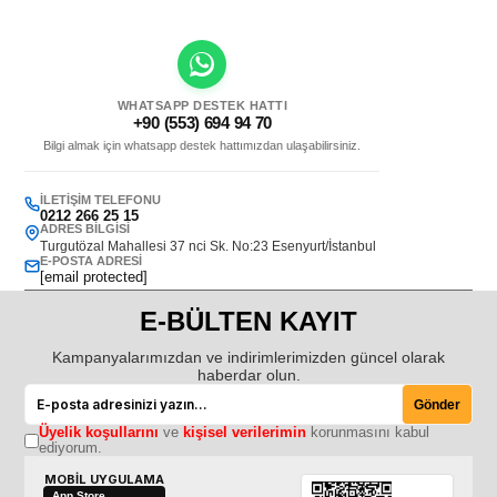
WHATSAPP DESTEK HATTI
+90 (553) 694 94 70
Bilgi almak için whatsapp destek hattımızdan ulaşabilirsiniz.
İLETIŞIM TELEFONU
0212 266 25 15
ADRES BILGISI
Turgutözal Mahallesi 37 nci Sk. No:23 Esenyurt/İstanbul
E-POSTA ADRESI
[email protected]
E-BÜLTEN KAYIT
Kampanyalarımızdan ve indirimlerimizden güncel olarak
haberdar olun.
Gönder
Üyelik koşullarını
ve
kişisel verilerimin
korunmasını kabul
ediyorum.
MOBİL UYGULAMA
App Store