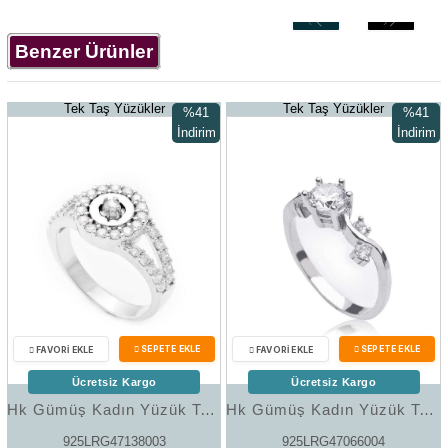
‹
›
Benzer Ürünler
Tek Taş Yüzükler
Tek Taş Yüzükler
%41
%41
İndirim
İndirim
%41İndirim
%41İndir
Ücretsiz Kargo
Ücretsiz Kargo
Hk Gümüş Kadın Yüzük Tek Taş |Gümüş Takı Hediyelik Ürünler
Hk Gümüş Kadın Yüzük Tek Taş |Gümüş Takı Hediyelik Ürünler
925LRG47138003
925LRG47066004