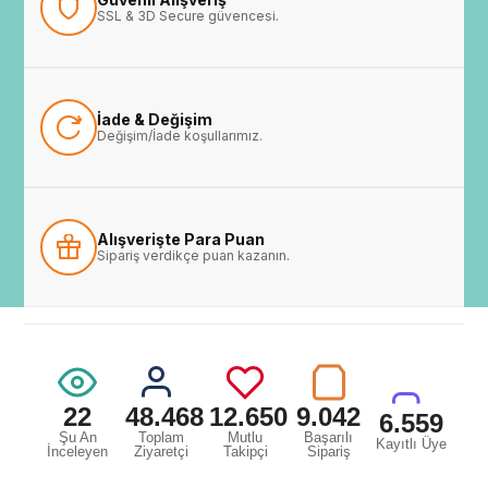
SSL & 3D Secure güvencesi.
İade & Değişim
Değişim/İade koşullarımız.
Alışverişte Para Puan
Sipariş verdikçe puan kazanın.
22
48.468
12.650
9.042
6.559
Şu An
Toplam
Mutlu
Başarılı
Kayıtlı Üye
İnceleyen
Ziyaretçi
Takipçi
Sipariş