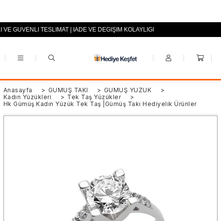
I VE GÜVENLİ TESLİMAT | İADE VE DEĞİŞİM KOLAYLIĞI
+90 (0553) 694 94 70
Anasayfa
>
GÜMÜŞ TAKI
>
GÜMÜŞ YÜZÜK
>
Kadın Yüzükleri
>
Tek Taş Yüzükler
>
Hk Gümüş Kadın Yüzük Tek Taş |Gümüş Takı Hediyelik Ürünler