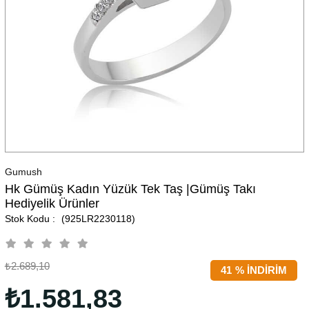
Gumush
Hk Gümüş Kadın Yüzük Tek Taş |Gümüş Takı
Hediyelik Ürünler
(925LR2230118)
₺2.689,10
41
%
İNDIRIM
₺1.581,83