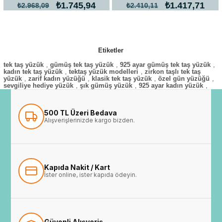
₺1.745,94
₺1.417,71
₺2.968,09
₺2.410,11
Etiketler
tek taş yüzük
,
gümüş tek taş yüzük
,
925 ayar gümüş tek taş yüzük
,
kadın tek taş yüzük
,
tektaş yüzük modelleri
,
zirkon taşlı tek taş
yüzük
,
zarif kadın yüzüğü
,
klasik tek taş yüzük
,
özel gün yüzüğü
,
sevgiliye hediye yüzük
,
şık gümüş yüzük
,
925 ayar kadın yüzük
,
500 TL Üzeri Bedava
Alışverişlerinizde kargo bizden.
Kapıda Nakit / Kart
İster online, ister kapıda ödeyin.
Güvenli Alışveriş