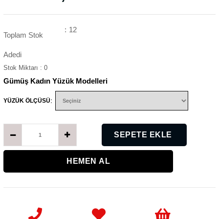
:
12
Toplam Stok
Adedi
Stok Miktarı
:
0
Gümüş Kadın Yüzük Modelleri
:
YÜZÜK ÖLÇÜSÜ
K