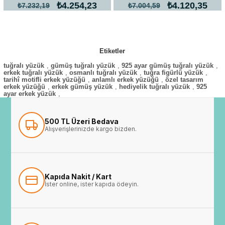
₺4.254,23
₺4.120,35
₺7.232,19
₺7.004,59
Etiketler
tuğralı yüzük
,
gümüş tuğralı yüzük
,
925 ayar gümüş tuğralı yüzük
,
erkek tuğralı yüzük
,
osmanlı tuğralı yüzük
,
tuğra figürlü yüzük
,
tarihî motifli erkek yüzüğü
,
anlamlı erkek yüzüğü
,
özel tasarım
erkek yüzüğü
,
erkek gümüş yüzük
,
hediyelik tuğralı yüzük
,
925
ayar erkek yüzük
,
500 TL Üzeri Bedava
Alışverişlerinizde kargo bizden.
Kapıda Nakit / Kart
İster online, ister kapıda ödeyin.