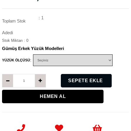
:
1
Toplam Stok
Adedi
Stok Miktarı
:
0
Gümüş Erkek Yüzük Modelleri
:
YÜZÜK ÖLÇÜSÜ
K