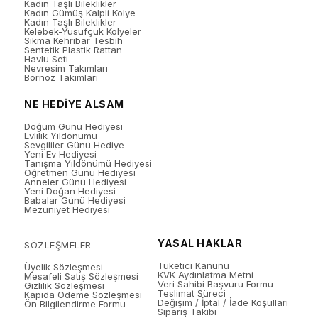
Kadın Taşlı Bileklikler
Kadın Gümüş Kalpli Kolye
Kadın Taşlı Bileklikler
Kelebek-Yusufçuk Kolyeler
Sıkma Kehribar Tesbih
Sentetik Plastik Rattan
Havlu Seti
Nevresim Takımları
Bornoz Takımları
NE HEDİYE ALSAM
Doğum Günü Hediyesi
Evlilik Yıldönümü
Sevgililer Günü Hediye
Yeni Ev Hediyesi
Tanışma Yıldönümü Hediyesi
Öğretmen Günü Hediyesi
Anneler Günü Hediyesi
Yeni Doğan Hediyesi
Babalar Günü Hediyesi
Mezuniyet Hediyesi
YASAL HAKLAR
SÖZLEŞMELER
Tüketici Kanunu
Üyelik Sözleşmesi
KVK Aydınlatma Metni
Mesafeli Satış Sözleşmesi
Veri Sahibi Başvuru Formu
Gizlilik Sözleşmesi
Teslimat Süreci
Kapıda Ödeme Sözleşmesi
Değişim / İptal / İade Koşulları
Ön Bilgilendirme Formu
Sipariş Takibi