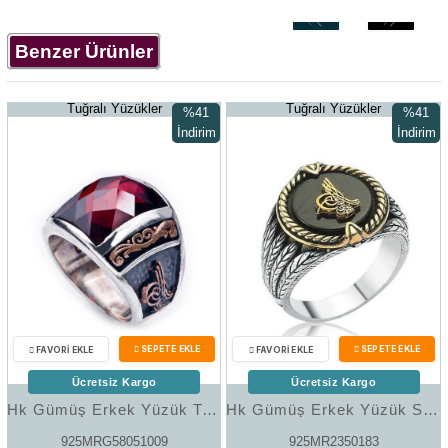
‹
›
Benzer Ürünler
Tuğralı Yüzükler
Tuğralı Yüzükler
%41
%41
İndirim
İndirim
%41İndirim
%41İndir
Ücretsiz Kargo
Ücretsiz Kargo
Hk Gümüş Erkek Yüzük Tuğralı |Gümüş Takı Hediyelik Ürünler
Hk Gümüş Erkek Yüzük Siyah Taşlı Tuğralı |Gümüş Takı Hediyelik Ürünler
925MRG58051009
925MR2350183