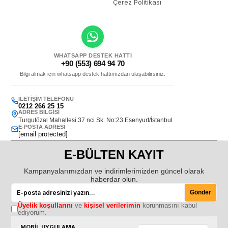
Çerez Politikası
WHATSAPP DESTEK HATTI
+90 (553) 694 94 70
Bilgi almak için whatsapp destek hattımızdan ulaşabilirsiniz.
İLETIŞIM TELEFONU
0212 266 25 15
ADRES BILGISI
Turgutözal Mahallesi 37 nci Sk. No:23 Esenyurt/İstanbul
E-POSTA ADRESI
[email protected]
E-BÜLTEN KAYIT
Kampanyalarımızdan ve indirimlerimizden güncel olarak
haberdar olun.
Gönder
Üyelik koşullarını
ve
kişisel verilerimin
korunmasını kabul
ediyorum.
MOBİL UYGULAMA