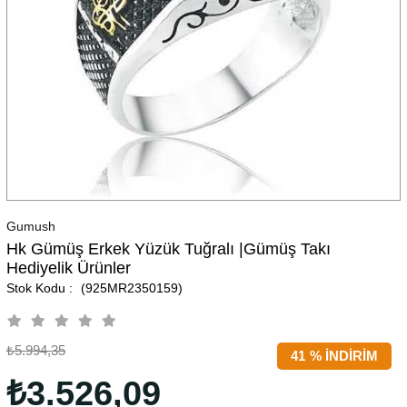
Gumush
Hk Gümüş Erkek Yüzük Tuğralı |Gümüş Takı
Hediyelik Ürünler
(925MR2350159)
₺5.994,35
41
%
İNDIRIM
₺3.526,09