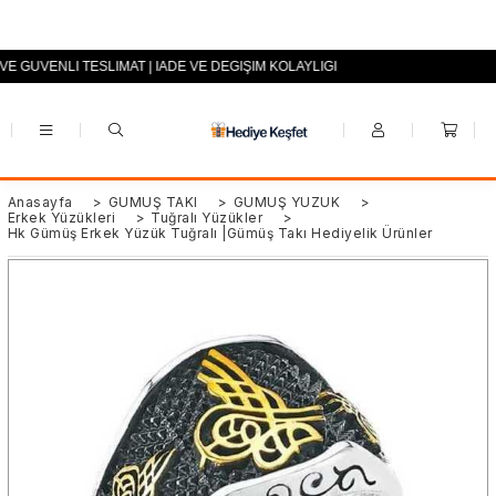
 VE GÜVENLİ TESLİMAT | İADE VE DEĞİŞİM KOLAYLIĞI
+90 (0553) 694 94 70
Anasayfa
>
GÜMÜŞ TAKI
>
GÜMÜŞ YÜZÜK
>
Erkek Yüzükleri
>
Tuğralı Yüzükler
>
Hk Gümüş Erkek Yüzük Tuğralı |Gümüş Takı Hediyelik Ürünler