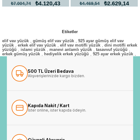
₺4.120,43
₺2.629,14
₺7.004,74
₺4.469,54
Etiketler
elif vav yüzük
,
gümüş elif vav yüzük
,
925 ayar gümüş elif vav
yüzük
,
erkek elif vav yüzük
,
elif vav motifli yüzük
,
dini motifli erkek
yüzüğü
,
islami yüzük
,
manevi anlamlı yüzük
,
tasavvuf yüzüğü
,
erkek gümüş yüzük
,
hediyelik erkek yüzüğü
,
925 ayar erkek yüzük
,
500 TL Üzeri Bedava
Alışverişlerinizde kargo bizden.
Kapıda Nakit / Kart
İster online, ister kapıda ödeyin.
Güvenli Alışveriş