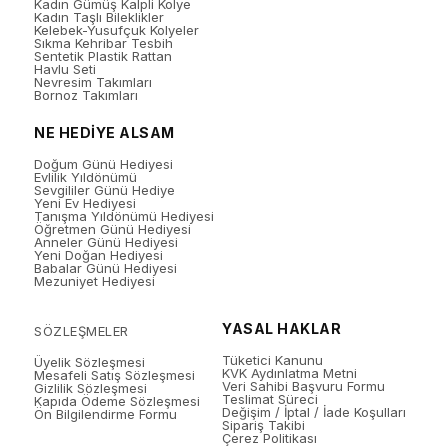
Kadın Gümüş Kalpli Kolye
Kadın Taşlı Bileklikler
Kelebek-Yusufçuk Kolyeler
Sıkma Kehribar Tesbih
Sentetik Plastik Rattan
Havlu Seti
Nevresim Takımları
Bornoz Takımları
NE HEDİYE ALSAM
Doğum Günü Hediyesi
Evlilik Yıldönümü
Sevgililer Günü Hediye
Yeni Ev Hediyesi
Tanışma Yıldönümü Hediyesi
Öğretmen Günü Hediyesi
Anneler Günü Hediyesi
Yeni Doğan Hediyesi
Babalar Günü Hediyesi
Mezuniyet Hediyesi
YASAL HAKLAR
SÖZLEŞMELER
Tüketici Kanunu
Üyelik Sözleşmesi
KVK Aydınlatma Metni
Mesafeli Satış Sözleşmesi
Veri Sahibi Başvuru Formu
Gizlilik Sözleşmesi
Teslimat Süreci
Kapıda Ödeme Sözleşmesi
Değişim / İptal / İade Koşulları
Ön Bilgilendirme Formu
Sipariş Takibi
Çerez Politikası