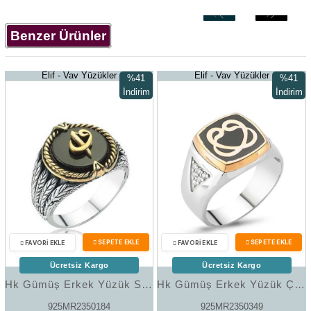
‹
›
Benzer Ürünler
Elif - Vav Yüzükler
Elif - Vav Yüzükler
%41
%41
İndirim
İndirim
%41İndirim
%41İndir
Ücretsiz Kargo
Ücretsiz Kargo
Hk Gümüş Erkek Yüzük Siyah Taşlı Elif Vav |Gümüş Takı Hediyelik Ürünler
Hk Gümüş Erkek Yüzük Çift Vav |Gümüş Takı Hediyelik Ürünler
925MR2350184
925MR2350349