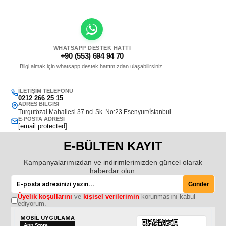
WHATSAPP DESTEK HATTI
+90 (553) 694 94 70
Bilgi almak için whatsapp destek hattımızdan ulaşabilirsiniz.
İLETIŞIM TELEFONU
0212 266 25 15
ADRES BILGISI
Turgutözal Mahallesi 37 nci Sk. No:23 Esenyurt/İstanbul
E-POSTA ADRESI
[email protected]
E-BÜLTEN KAYIT
Kampanyalarımızdan ve indirimlerimizden güncel olarak
haberdar olun.
Gönder
Üyelik koşullarını
ve
kişisel verilerimin
korunmasını kabul
ediyorum.
MOBİL UYGULAMA
App Store