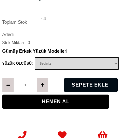
:
4
Toplam Stok
Adedi
Stok Miktarı
:
0
Gümüş Erkek Yüzük Modelleri
:
YÜZÜK ÖLÇÜSÜ
K