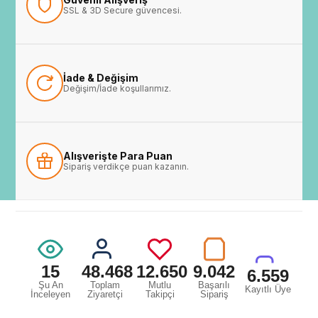
SSL & 3D Secure güvencesi.
İade & Değişim
Değişim/İade koşullarımız.
Alışverişte Para Puan
Sipariş verdikçe puan kazanın.
15
48.468
12.650
9.042
6.559
Şu An
Toplam
Mutlu
Başarılı
Kayıtlı Üye
İnceleyen
Ziyaretçi
Takipçi
Sipariş