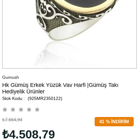
Gumush
Hk Gümüş Erkek Yüzük Vav Harfi |Gümüş Takı
Hediyelik Ürünler
(925MR2350122)
₺7.664,94
41
%
İNDIRIM
₺4.508,79