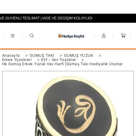
 VE GÜVENLİ TESLİMAT | İADE VE DEĞİŞİM KOLAYLIĞI
+90 (0553) 694 94 70
Anasayfa
>
GÜMÜŞ TAKI
>
GÜMÜŞ YÜZÜK
>
Erkek Yüzükleri
>
Elif - Vav Yüzükler
>
Hk Gümüş Erkek Yüzük Vav Harfi |Gümüş Takı Hediyelik Ürünler