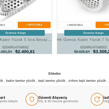
Ücretsiz Kargo
Ücretsiz Kargo
Hk Gümüş Kadın Yüzük 5 Sıra Beyaz Tamtur Bayan Alyans Yüzük|Gümüş Takı Hediyelik Ürünler
925WRG47048002
925WRG47048003
₺2.400,61
₺3.309,
.081,04
₺5.625,64
Etiketler
ük
,
kadın tamtur yüzük
,
taşlı tamtur yüzük
,
zirkon taşlı tamtur yüzük
,
art
Güvenli Alışveriş
İa
kapıda ödeyin.
SSL & 3D Secure güvencesi.
Değ