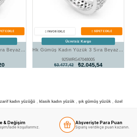
Ücretsiz Kargo
Hk Gümüş Kadın Yüzük 7 Sıra Beyaz Tamtur Bayan Alyans Yüzük|Gümüş Takı Hediyelik Ürünler
Hk Gümüş Kadın Yüzük 3 Sıra Beyaz Tamtur Bayan Alyans Yüzük|Gümüş Takı Hediyelik Ürünler
925WRG47048005
20
₺2.045,54
₺3.477,42
zarif kadın yüzüğü
,
klasik kadın yüzük
,
şık gümüş yüzük
,
özel
de & Değişim
Alışverişte Para Puan
işim/İade koşullarımız.
Sipariş verdikçe puan kazanın.