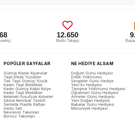
68
12.650
9
aretçi
Mutlu Takipçi
Başar
POPÜLER SAYFALAR
NE HEDİYE ALSAM
Gümüş Klasik Alyanslar
Doğum Günü Hediyesi
Taşlı Erkek Yüzükler
Evlilik Yıldönümü
Tek Taşlı Gümüş Yüzük
Sevgililer Günü Hediye
Kadın Taşlı Bileklikler
Yeni Ev Hediyesi
Kadın Gümüş Kalpli Kolye
Tanışma Yıldönümü Hediyesi
Kadın Taşlı Bileklikler
Öğretmen Günü Hediyesi
Kelebek-Yusufçuk Kolyeler
Anneler Günü Hediyesi
Sıkma Kehribar Tesbih
Yeni Doğan Hediyesi
Sentetik Plastik Rattan
Babalar Günü Hediyesi
Havlu Seti
Mezuniyet Hediyesi
Nevresim Takımları
Bornoz Takımları