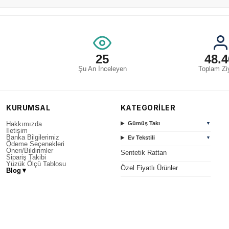
25
48.4
Şu An İnceleyen
Toplam Ziy
KURUMSAL
KATEGORİLER
Hakkımızda
Gümüş Takı
▼
İletişim
Banka Bilgilerimiz
Ev Tekstili
▼
Ödeme Seçenekleri
Öneri/Bildirimler
Sentetik Rattan
Sipariş Takibi
Yüzük Ölçü Tablosu
Özel Fiyatlı Ürünler
Blog
▼