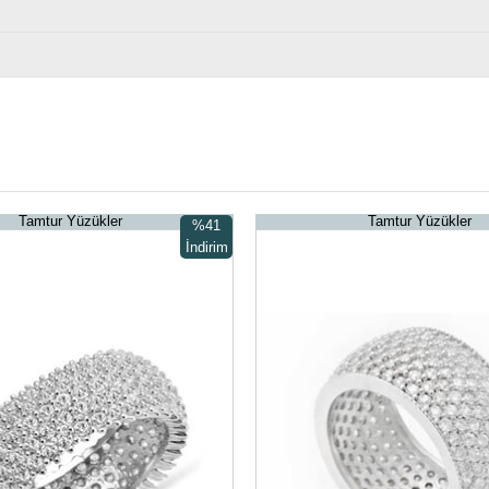
Tamtur Yüzükler
Tamtur Yüzükler
%41
İndirim
%41İndirim