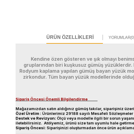
ÜRÜN ÖZELLIKLERI
YORUMLAR
(0
Kendine özen gösteren ve şık olmayı benims
gruplarından biri kuşkusuz gümüş yüzüklerdir.
Rodyum kaplama yapılan gümüş bayan yüzük model
zirkondur. Tüm bayan yüzük modellerinde olduğu
Sipariş Öncesi Önemli Bilgilendirme
Mağazamızdan satın aldığınız gümüş takılar, siparişiniz üzeri
Özel
Üretim
: Ürünlerimiz 29188 sayılı Mesafeli Sözleşmeler 
Destek
ve
Revizyon
:
Ölçü veya modelle ilgili bir sorun yaş
iletebilirsiniz. Atölyemiz, ürünü size tam uyumlu hale getirm
Sipariş
Öncesi
: Siparişinizi oluşturmadan önce ürün açıklam