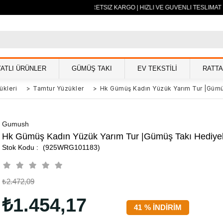
500 TL VE ÜZERİ ÜCRETSİZ KARGO | HIZLI VE GÜVENLİ TESLİMAT |
YATLI ÜRÜNLER
GÜMÜŞ TAKI
EV TEKSTİLİ
RATT
ükleri
>
Tamtur Yüzükler
>
Hk Gümüş Kadın Yüzük Yarım Tur |Gümüş
Gumush
Hk Gümüş Kadın Yüzük Yarım Tur |Gümüş Takı Hediyel
(925WRG101183)
₺2.472,09
₺1.454,17
41
%
İNDIRIM