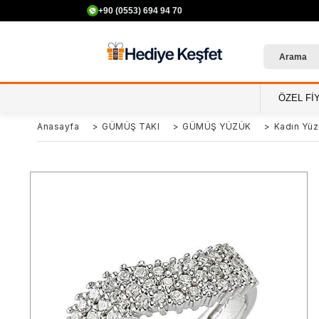
+90 (0553) 694 94 70
ÖZEL Fİ
Anasayfa
>
GÜMÜŞ TAKI
>
GÜMÜŞ YÜZÜK
>
Kadın Yüz