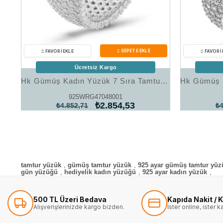
Ücretsiz Kargo
Hk Gümüş Kadın Yüzük 7 Sıra Tamtur Bayan Alyans Yüzük|Gümüş Takı Hediyelik Ürünler
925WRG47048001
₺2.854,53
₺4.852,71
₺4
tamtur yüzük
,
gümüş tamtur yüzük
,
925 ayar gümüş tamtur yüz
gün yüzüğü
,
hediyelik kadın yüzüğü
,
925 ayar kadın yüzük
,
500 TL Üzeri Bedava
Kapıda Nakit / K
Alışverişlerinizde kargo bizden.
İster online, ister 