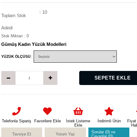
:
10
Toplam Stok
Adedi
Stok Miktarı
:
0
Gümüş Kadın Yüzük Modelleri
:
YÜZÜK ÖLÇÜSÜ
Telefonla Sipariş
Favorilere Ekle
İstek Listeme
İndirimli Ürün
Fiyat
Ekle
Ha
Sorular (0) ve
Tavsiye Et
Yorum Yaz
Cevaplar (0)