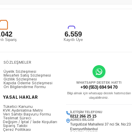
.042
6.559
ılı Sipariş
Kayıtlı Üye
SÖZLEŞMELER
Üyelik Sözleşmesi
Mesafeli Satış Sözleşmesi
Gizlilik Sözleşmesi
Kapıda Ödeme Sözleşmesi
WHATSAPP DESTEK HATTI
Ön Bilgilendirme Formu
+90 (553) 694 94 70
Bilgi almak için whatsapp destek hattımızdan
YASAL HAKLAR
ulaşabilirsiniz.
Tüketici Kanunu
KVK Aydınlatma Metni
İLETIŞIM TELEFONU
Veri Sahibi Başvuru Formu
0212 266 25 15
Teslimat Süreci
ADRES BILGISI
Değişim / İptal / İade Koşulları
Turgutözal Mahallesi 37 nci Sk. No:23
Sipariş Takibi
Çerez Politikası
Esenyurt/İstanbul