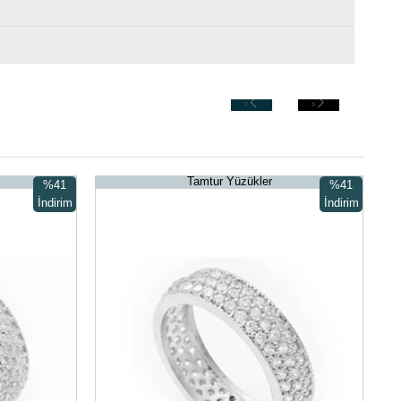
‹
›
Tamtur Yüzükler
%41
%41
İndirim
İndirim
%41İndirim
%41İndirim