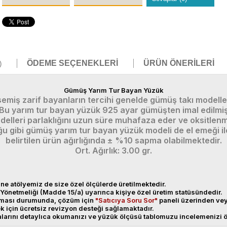
ÖDEME SEÇENEKLERI
ÜRÜN ÖNERILERI
)
Gümüş Yarım Tur Bayan Yüzük
emiş zarif bayanların tercihi genelde gümüş takı modelle
 Bu yarım tur bayan yüzük 925 ayar gümüşten imal edilmiş
leri parlaklığını uzun süre muhafaza eder ve oksitlenme
 gibi gümüş yarım tur bayan yüzük modeli de el emeği ile 
belirtilen ürün ağırlığında ± %10 sapma olabilmektedir.
Ort. Ağırlık: 3.00 gr.
ne atölyemiz de size özel ölçülerde üretilmektedir.
Yönetmeliği (Madde 15/a) uyarınca kişiye özel üretim statüsündedir.
anması durumunda, çözüm için
"Satıcıya Soru Sor"
paneli üzerinden v
ek için ücretsiz revizyon desteği sağlamaktadır.
alarını detaylıca okumanızı ve yüzük ölçüsü tablomuzu incelemenizi ö