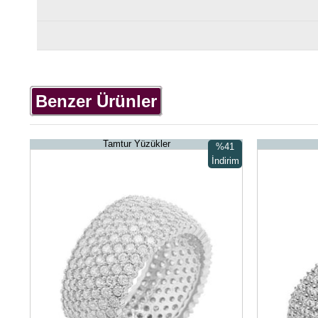
Benzer Ürünler
Tamtur Yüzükler
%41
İndirim
%41İndirim