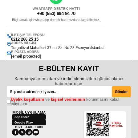
WHATSAPP DESTEK HATTI
+90 (553) 694 94 70
Bilgi almak için whatsapp destek hattımızdan ulaşabilirsiniz.
İLETIŞIM TELEFONU
0212 266 25 15
ADRES BILGISI
Turgutözal Mahallesi 37 nci Sk. No:23 Esenyurt/İstanbul
E-POSTA ADRESI
[email protected]
E-BÜLTEN KAYIT
Kampanyalarımızdan ve indirimlerimizden güncel olarak
haberdar olun.
Gönder
Üyelik koşullarını
ve
kişisel verilerimin
korunmasını kabul
ediyorum.
MOBİL UYGULAMA
App Store
Google Play
ETBİS'e
Kayıtlıdır.
BİZİ TAKİP EDİN