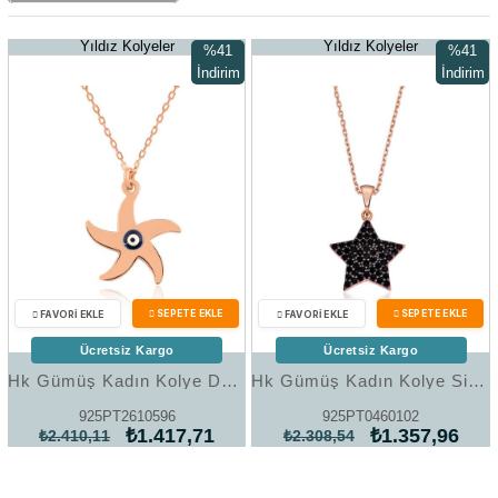
Yıldız Kolyeler
Yıldız Kolyeler
%41
%41
İndirim
İndirim
%41İndirim
%41İndir
Ücretsiz Kargo
Ücretsiz Kargo
Hk Gümüş Kadın Kolye Deniz Yıldızı |Gümüş Takı Hediyelik Ürünler
Hk Gümüş Kadın Kolye Siyah Taşlı Yıldız |Gümüş Takı Hediyelik Ürünler
925PT2610596
925PT0460102
₺1.417,71
₺1.357,96
₺2.410,11
₺2.308,54