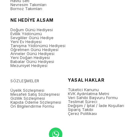
Havlu Seti
Nevresim Takımları
Bornoz Takımları
NE HEDİYE ALSAM
Doğum Günü Hediyesi
Evlilik Yıldönümü
Sevgililer Günü Hediye
Yeni Ev Hediyesi
Tanışma Yıldönümü Hediyesi
Öğretmen Günü Hediyesi
Anneler Günü Hediyesi
Yeni Doğan Hediyesi
Babalar Günü Hediyesi
Mezuniyet Hediyesi
YASAL HAKLAR
SÖZLEŞMELER
Tüketici Kanunu
Üyelik Sözleşmesi
KVK Aydınlatma Metni
Mesafeli Satış Sözleşmesi
Veri Sahibi Başvuru Formu
Gizlilik Sözleşmesi
Teslimat Süreci
Kapıda Ödeme Sözleşmesi
Değişim / İptal / İade Koşulları
Ön Bilgilendirme Formu
Sipariş Takibi
Çerez Politikası