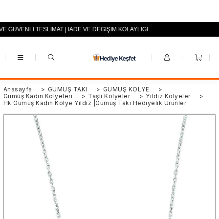
 VE GÜVENLİ TESLİMAT | İADE VE DEĞİŞİM KOLAYLIĞI
+90 (0553) 694 94 70
Anasayfa
>
GÜMÜŞ TAKI
>
GÜMÜŞ KOLYE
>
Gümüş Kadın Kolyeleri
>
Taşlı Kolyeler
>
Yıldız Kolyeler
>
Hk Gümüş Kadın Kolye Yıldız |Gümüş Takı Hediyelik Ürünler