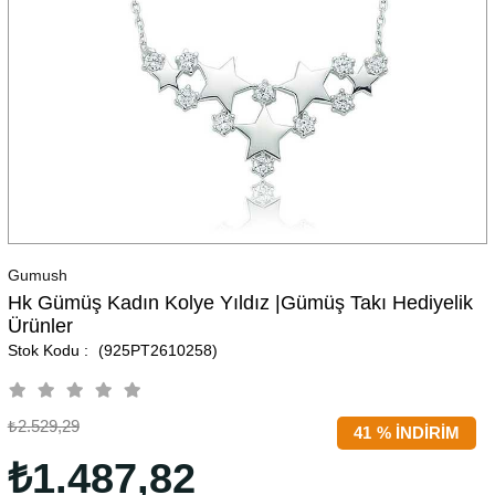
Gumush
Hk Gümüş Kadın Kolye Yıldız |Gümüş Takı Hediyelik
Ürünler
(925PT2610258)
₺2.529,29
41
%
İNDIRIM
₺1.487,82