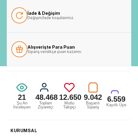
İade & Değişim
Değişim/İade koşullarımız.
Alışverişte Para Puan
Sipariş verdikçe puan kazanın.
21
48.468
12.650
9.042
6.559
Şu An
Toplam
Mutlu
Başarılı
Kayıtlı Üye
İnceleyen
Ziyaretçi
Takipçi
Sipariş
KURUMSAL