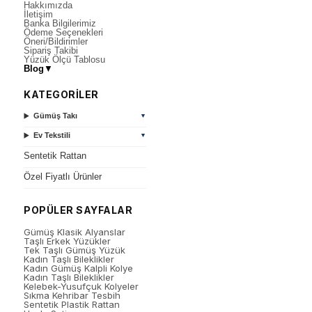
Hakkımızda
İletişim
Banka Bilgilerimiz
Ödeme Seçenekleri
Öneri/Bildirimler
Sipariş Takibi
Yüzük Ölçü Tablosu
Blog
▼
KATEGORİLER
Gümüş Takı
▼
Ev Tekstili
▼
Sentetik Rattan
Özel Fiyatlı Ürünler
POPÜLER SAYFALAR
Gümüş Klasik Alyanslar
Taşlı Erkek Yüzükler
Tek Taşlı Gümüş Yüzük
Kadın Taşlı Bileklikler
Kadın Gümüş Kalpli Kolye
Kadın Taşlı Bileklikler
Kelebek-Yusufçuk Kolyeler
Sıkma Kehribar Tesbih
Sentetik Plastik Rattan