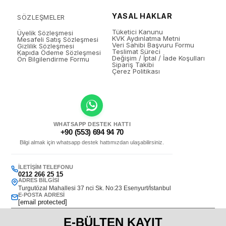
YASAL HAKLAR
SÖZLEŞMELER
Tüketici Kanunu
Üyelik Sözleşmesi
KVK Aydınlatma Metni
Mesafeli Satış Sözleşmesi
Veri Sahibi Başvuru Formu
Gizlilik Sözleşmesi
Teslimat Süreci
Kapıda Ödeme Sözleşmesi
Değişim / İptal / İade Koşulları
Ön Bilgilendirme Formu
Sipariş Takibi
Çerez Politikası
WHATSAPP DESTEK HATTI
+90 (553) 694 94 70
Bilgi almak için whatsapp destek hattımızdan ulaşabilirsiniz.
İLETIŞIM TELEFONU
0212 266 25 15
ADRES BILGISI
Turgutözal Mahallesi 37 nci Sk. No:23 Esenyurt/İstanbul
E-POSTA ADRESI
[email protected]
E-BÜLTEN KAYIT