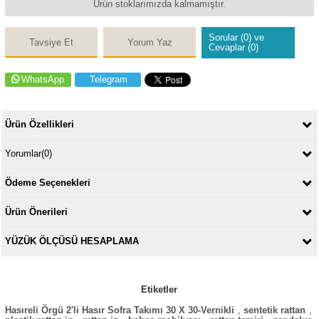
Ürün stoklarımızda kalmamıştır.
Sorular (0) ve
Tavsiye Et
Yorum Yaz
Cevaplar (0)
WhatsApp
Telegram
Ürün Özellikleri
Yorumlar
(0)
Ödeme Seçenekleri
Ürün Önerileri
YÜZÜK ÖLÇÜSÜ HESAPLAMA
Etiketler
Hasıreli Örgü 2'li Hasır Sofra Takımı 30 X 30-Vernikli
,
sentetik rattan
,