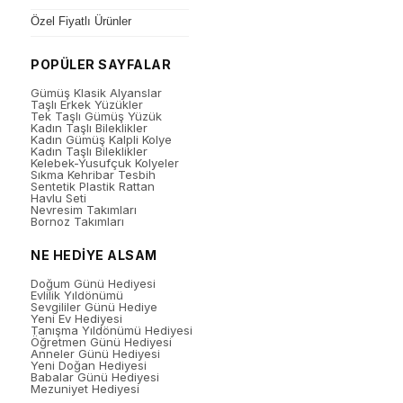
Özel Fiyatlı Ürünler
POPÜLER SAYFALAR
Gümüş Klasik Alyanslar
Taşlı Erkek Yüzükler
Tek Taşlı Gümüş Yüzük
Kadın Taşlı Bileklikler
Kadın Gümüş Kalpli Kolye
Kadın Taşlı Bileklikler
Kelebek-Yusufçuk Kolyeler
Sıkma Kehribar Tesbih
Sentetik Plastik Rattan
Havlu Seti
Nevresim Takımları
Bornoz Takımları
NE HEDİYE ALSAM
Doğum Günü Hediyesi
Evlilik Yıldönümü
Sevgililer Günü Hediye
Yeni Ev Hediyesi
Tanışma Yıldönümü Hediyesi
Öğretmen Günü Hediyesi
Anneler Günü Hediyesi
Yeni Doğan Hediyesi
Babalar Günü Hediyesi
Mezuniyet Hediyesi