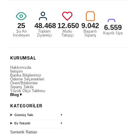
25
48.468
12.650
9.042
6.559
Şu An
Toplam
Mutlu
Başarılı
Kayıtlı Üye
İnceleyen
Ziyaretçi
Takipçi
Sipariş
KURUMSAL
Hakkımızda
İletişim
Banka Bilgilerimiz
Ödeme Seçenekleri
Öneri/Bildirimler
Sipariş Takibi
Yüzük Ölçü Tablosu
Blog
▼
KATEGORİLER
Gümüş Takı
▼
Ev Tekstili
▼
Sentetik Rattan