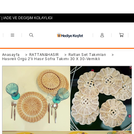
T | İADE VE DEĞİŞİM KOLAYLIĞI
+90 (0553) 694 94 70
Anasayfa
>
RATTAN&HASIR
>
Rattan Set Takımları
>
Hasıreli Örgü 2'li Hasır Sofra Takımı 30 X 30-Vernikli