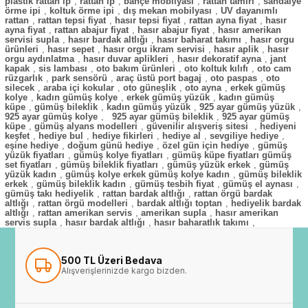
plastik rattan ip
,
rattan ip
,
bahçe mobilyası
,
rattan tamiri
,
sandalye
örme ipi
,
koltuk örme ipi
,
dış mekan mobilyası
,
UV dayanımlı
rattan
,
rattan tepsi fiyat
,
hasır tepsi fiyat
,
rattan ayna fiyat
,
hasır
ayna fiyat
,
rattan abajur fiyat
,
hasır abajur fiyat
,
hasır amerikan
servisi supla
,
hasır bardak altlığı
,
hasır baharat takımı
,
hasır orgu
ürünleri
,
hasır sepet
,
hasır orgu ikram servisi
,
hasır aplik
,
hasır
orgu aydınlatma
,
hasır duvar aplikleri
,
hasır dekoratif ayna
,
jant
kapak
,
sis lambası
,
oto bakım ürünleri
,
oto koltuk kılıfı
,
oto cam
rüzgarlık
,
park sensörü
,
araç üstü port bagaj
,
oto paspas
,
oto
silecek
,
araba içi kokular
,
oto güneşlik
,
oto ayna
,
erkek gümüş
kolye
,
kadın gümüş kolye
,
erkek gümüş yüzük
,
kadın gümüş
küpe
,
gümüş bileklik
,
kadın gümüş yüzük
,
925 ayar gümüş yüzük
,
925 ayar gümüş kolye
,
925 ayar gümüş bileklik
,
925 ayar gümüş
küpe
,
gümüş alyans modelleri
,
güvenilir alışveriş sitesi
,
hediyeni
keşfet
,
hediye bul
,
hediye fikirleri
,
hediye al
,
sevgiliye hediye
,
eşine hediye
,
doğum günü hediye
,
özel gün için hediye
,
gümüş
yüzük fiyatları
,
gümüş kolye fiyatları
,
gümüş küpe fiyatları gümüş
set fiyatları
,
gümüş bileklik fiyatları
,
gümüş yüzük erkek
,
gümüş
yüzük kadın
,
gümüş kolye erkek gümüş kolye kadın
,
gümüş bileklik
erkek
,
gümüş bileklik kadın
,
gümüş tesbih fiyat
,
gümüş el aynası
,
gümüş takı hediyelik
,
rattan bardak altlığı
,
rattan örgü bardak
altlığı
,
rattan örgü modelleri
,
bardak altlığı toptan
,
hediyelik bardak
altlığı
,
rattan amerikan servis
,
amerikan supla
,
hasır amerikan
servis supla
,
hasır bardak altlığı
,
hasır baharatlık takımı
,
500 TL Üzeri Bedava
Alışverişlerinizde kargo bizden.