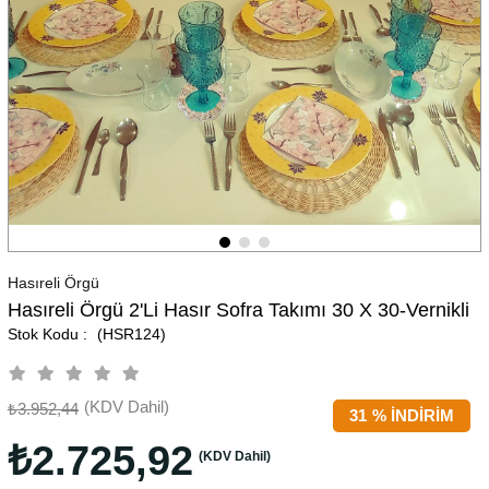
Hasıreli Örgü
Hasıreli Örgü 2'li Hasır Sofra Takımı 30 X 30-Vernikli
(HSR124)
(KDV Dahil)
₺3.952,44
31
%
İNDIRIM
₺2.725,92
(KDV Dahil)