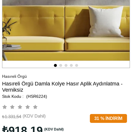
Hasıreli Örgü
Hasıreli Örgü Damla Kolye Hasır Aplik Aydınlatma -
Verniksiz
(HSR6224)
(KDV Dahil)
₺1.331,54
31
%
İNDIRIM
₺918,19
(KDV Dahil)