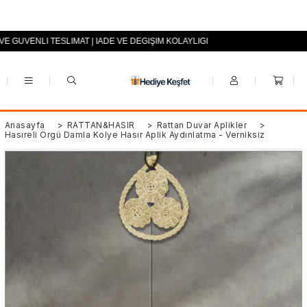
 VE GÜVENLİ TESLİMAT | İADE VE DEĞİŞİM KOLAYLIĞI
+90 (0553) 694 94 70
Anasayfa
>
RATTAN&HASIR
>
Rattan Duvar Aplikler
>
Hasıreli Örgü Damla Kolye Hasır Aplik Aydınlatma - Verniksiz