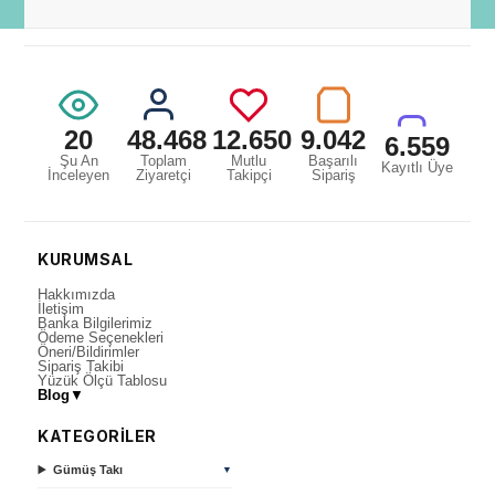
20
48.468
12.650
9.042
6.559
Şu An
Toplam
Mutlu
Başarılı
Kayıtlı Üye
İnceleyen
Ziyaretçi
Takipçi
Sipariş
KURUMSAL
Hakkımızda
İletişim
Banka Bilgilerimiz
Ödeme Seçenekleri
Öneri/Bildirimler
Sipariş Takibi
Yüzük Ölçü Tablosu
Blog
▼
KATEGORİLER
Gümüş Takı
▼