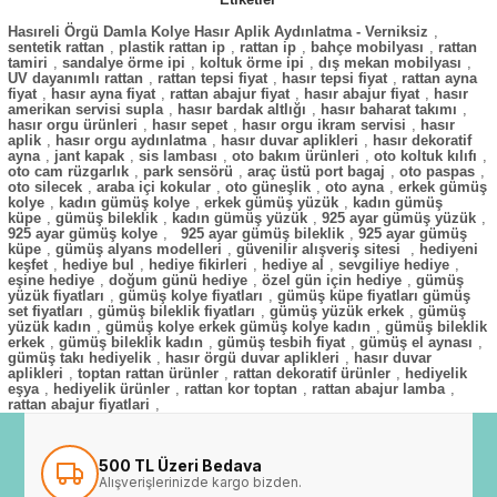
Hasıreli Örgü Damla Kolye Hasır Aplik Aydınlatma - Verniksiz
,
sentetik rattan
,
plastik rattan ip
,
rattan ip
,
bahçe mobilyası
,
rattan
tamiri
,
sandalye örme ipi
,
koltuk örme ipi
,
dış mekan mobilyası
,
UV dayanımlı rattan
,
rattan tepsi fiyat
,
hasır tepsi fiyat
,
rattan ayna
fiyat
,
hasır ayna fiyat
,
rattan abajur fiyat
,
hasır abajur fiyat
,
hasır
amerikan servisi supla
,
hasır bardak altlığı
,
hasır baharat takımı
,
hasır orgu ürünleri
,
hasır sepet
,
hasır orgu ikram servisi
,
hasır
aplik
,
hasır orgu aydınlatma
,
hasır duvar aplikleri
,
hasır dekoratif
ayna
,
jant kapak
,
sis lambası
,
oto bakım ürünleri
,
oto koltuk kılıfı
,
oto cam rüzgarlık
,
park sensörü
,
araç üstü port bagaj
,
oto paspas
,
oto silecek
,
araba içi kokular
,
oto güneşlik
,
oto ayna
,
erkek gümüş
kolye
,
kadın gümüş kolye
,
erkek gümüş yüzük
,
kadın gümüş
küpe
,
gümüş bileklik
,
kadın gümüş yüzük
,
925 ayar gümüş yüzük
,
925 ayar gümüş kolye
,
925 ayar gümüş bileklik
,
925 ayar gümüş
küpe
,
gümüş alyans modelleri
,
güvenilir alışveriş sitesi
,
hediyeni
keşfet
,
hediye bul
,
hediye fikirleri
,
hediye al
,
sevgiliye hediye
,
eşine hediye
,
doğum günü hediye
,
özel gün için hediye
,
gümüş
yüzük fiyatları
,
gümüş kolye fiyatları
,
gümüş küpe fiyatları gümüş
set fiyatları
,
gümüş bileklik fiyatları
,
gümüş yüzük erkek
,
gümüş
yüzük kadın
,
gümüş kolye erkek gümüş kolye kadın
,
gümüş bileklik
erkek
,
gümüş bileklik kadın
,
gümüş tesbih fiyat
,
gümüş el aynası
,
gümüş takı hediyelik
,
hasır örgü duvar aplikleri
,
hasır duvar
aplikleri
,
toptan rattan ürünler
,
rattan dekoratif ürünler
,
hediyelik
eşya
,
hediyelik ürünler
,
rattan kor toptan
,
rattan abajur lamba
,
rattan abajur fiyatlari
,
500 TL Üzeri Bedava
Alışverişlerinizde kargo bizden.