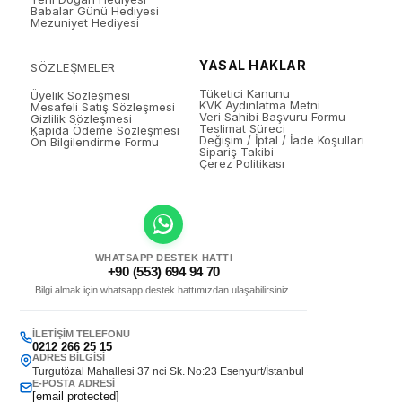
Babalar Günü Hediyesi
Mezuniyet Hediyesi
YASAL HAKLAR
SÖZLEŞMELER
Tüketici Kanunu
Üyelik Sözleşmesi
KVK Aydınlatma Metni
Mesafeli Satış Sözleşmesi
Veri Sahibi Başvuru Formu
Gizlilik Sözleşmesi
Teslimat Süreci
Kapıda Ödeme Sözleşmesi
Değişim / İptal / İade Koşulları
Ön Bilgilendirme Formu
Sipariş Takibi
Çerez Politikası
WHATSAPP DESTEK HATTI
+90 (553) 694 94 70
Bilgi almak için whatsapp destek hattımızdan ulaşabilirsiniz.
İLETIŞIM TELEFONU
0212 266 25 15
ADRES BILGISI
Turgutözal Mahallesi 37 nci Sk. No:23 Esenyurt/İstanbul
E-POSTA ADRESI
[email protected]