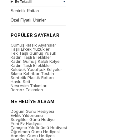
Ev Tekstili
▼
Sentetik Rattan
Özel Fiyatlı Ürünler
POPÜLER SAYFALAR
Gümüş Klasik Alyanslar
Taşlı Erkek Yüzükler
Tek Taşlı Gümüş Yüzük
Kadın Taşlı Bileklikler
Kadın Gümüş Kalpli Kolye
Kadın Taşlı Bileklikler
Kelebek-Yusufçuk Kolyeler
Sıkma Kehribar Tesbih
Sentetik Plastik Rattan
Havlu Seti
Nevresim Takımları
Bornoz Takımları
NE HEDİYE ALSAM
Doğum Günü Hediyesi
Evlilik Yıldönümü
Sevgililer Günü Hediye
Yeni Ev Hediyesi
Tanışma Yıldönümü Hediyesi
Öğretmen Günü Hediyesi
Anneler Günü Hediyesi
Yeni Doğan Hediyesi