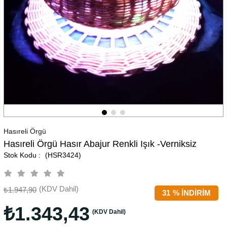
Hasıreli Örgü
Hasıreli Örgü Hasır Abajur Renkli Işık -Verniksiz
(HSR3424)
(KDV Dahil)
₺1.947,90
31
%
İNDIRIM
₺1.343,43
(KDV Dahil)