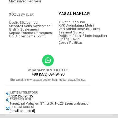
Mezuniyet Hediyesi
YASAL HAKLAR
SÖZLEŞMELER
Tüketici Kanunu
Üyelik Sözleşmesi
KVK Aydınlatma Metni
Mesafeli Satış Sözleşmesi
Veri Sahibi Başvuru Formu
Gizlilik Sözleşmesi
Teslimat Süreci
Kapıda Ödeme Sözleşmesi
Değişim / İptal / İade Koşulları
Ön Bilgilendirme Formu
Sipariş Takibi
Çerez Politikası
WHATSAPP DESTEK HATTI
+90 (553) 694 94 70
Bilgi almak için whatsapp destek hattımızdan ulaşabilirsiniz.
İLETIŞIM TELEFONU
0212 266 25 15
ADRES BILGISI
Turgutözal Mahallesi 37 nci Sk. No:23 Esenyurt/İstanbul
E-POSTA ADRESI
[email protected]