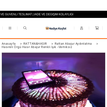
 VE GÜVENLİ TESLİMAT | İADE VE DEĞİŞİM KOLAYLIĞI
+90 (0553) 694 94 70
Anasayfa
>
RATTAN&HASIR
>
Rattan Abajur Aydınlatma
>
Hasıreli Örgü Hasır Abajur Renkli Işık -Verniksiz