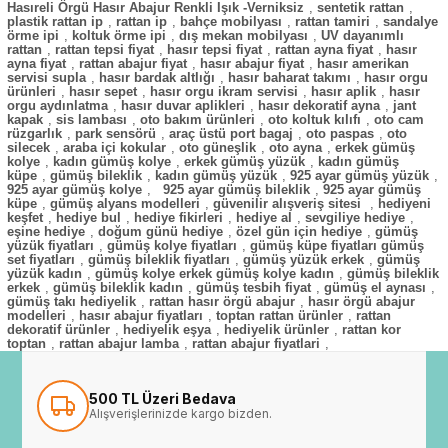
Hasıreli Örgü Hasır Abajur Renkli Işık -Verniksiz
,
sentetik rattan
,
plastik rattan ip
,
rattan ip
,
bahçe mobilyası
,
rattan tamiri
,
sandalye
örme ipi
,
koltuk örme ipi
,
dış mekan mobilyası
,
UV dayanımlı
rattan
,
rattan tepsi fiyat
,
hasır tepsi fiyat
,
rattan ayna fiyat
,
hasır
ayna fiyat
,
rattan abajur fiyat
,
hasır abajur fiyat
,
hasır amerikan
servisi supla
,
hasır bardak altlığı
,
hasır baharat takımı
,
hasır orgu
ürünleri
,
hasır sepet
,
hasır orgu ikram servisi
,
hasır aplik
,
hasır
orgu aydınlatma
,
hasır duvar aplikleri
,
hasır dekoratif ayna
,
jant
kapak
,
sis lambası
,
oto bakım ürünleri
,
oto koltuk kılıfı
,
oto cam
rüzgarlık
,
park sensörü
,
araç üstü port bagaj
,
oto paspas
,
oto
silecek
,
araba içi kokular
,
oto güneşlik
,
oto ayna
,
erkek gümüş
kolye
,
kadın gümüş kolye
,
erkek gümüş yüzük
,
kadın gümüş
küpe
,
gümüş bileklik
,
kadın gümüş yüzük
,
925 ayar gümüş yüzük
,
925 ayar gümüş kolye
,
925 ayar gümüş bileklik
,
925 ayar gümüş
küpe
,
gümüş alyans modelleri
,
güvenilir alışveriş sitesi
,
hediyeni
keşfet
,
hediye bul
,
hediye fikirleri
,
hediye al
,
sevgiliye hediye
,
eşine hediye
,
doğum günü hediye
,
özel gün için hediye
,
gümüş
yüzük fiyatları
,
gümüş kolye fiyatları
,
gümüş küpe fiyatları gümüş
set fiyatları
,
gümüş bileklik fiyatları
,
gümüş yüzük erkek
,
gümüş
yüzük kadın
,
gümüş kolye erkek gümüş kolye kadın
,
gümüş bileklik
erkek
,
gümüş bileklik kadın
,
gümüş tesbih fiyat
,
gümüş el aynası
,
gümüş takı hediyelik
,
rattan hasır örgü abajur
,
hasır örgü abajur
modelleri
,
hasır abajur fiyatları
,
toptan rattan ürünler
,
rattan
dekoratif ürünler
,
hediyelik eşya
,
hediyelik ürünler
,
rattan kor
toptan
,
rattan abajur lamba
,
rattan abajur fiyatlari
,
500 TL Üzeri Bedava
Alışverişlerinizde kargo bizden.