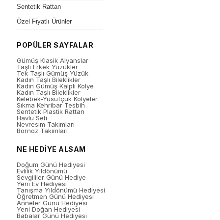
Sentetik Rattan
Özel Fiyatlı Ürünler
POPÜLER SAYFALAR
Gümüş Klasik Alyanslar
Taşlı Erkek Yüzükler
Tek Taşlı Gümüş Yüzük
Kadın Taşlı Bileklikler
Kadın Gümüş Kalpli Kolye
Kadın Taşlı Bileklikler
Kelebek-Yusufçuk Kolyeler
Sıkma Kehribar Tesbih
Sentetik Plastik Rattan
Havlu Seti
Nevresim Takımları
Bornoz Takımları
NE HEDİYE ALSAM
Doğum Günü Hediyesi
Evlilik Yıldönümü
Sevgililer Günü Hediye
Yeni Ev Hediyesi
Tanışma Yıldönümü Hediyesi
Öğretmen Günü Hediyesi
Anneler Günü Hediyesi
Yeni Doğan Hediyesi
Babalar Günü Hediyesi