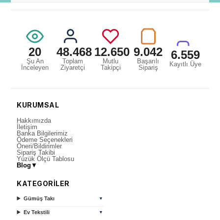
20
48.468
12.650
9.042
6.559
Şu An
Toplam
Mutlu
Başarılı
Kayıtlı Üye
İnceleyen
Ziyaretçi
Takipçi
Sipariş
KURUMSAL
Hakkımızda
İletişim
Banka Bilgilerimiz
Ödeme Seçenekleri
Öneri/Bildirimler
Sipariş Takibi
Yüzük Ölçü Tablosu
Blog
▼
KATEGORİLER
Gümüş Takı
▼
Ev Tekstili
▼