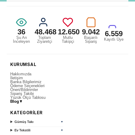
36
48.468
12.650
9.042
6.559
Şu An
Toplam
Mutlu
Başarılı
Kayıtlı Üye
İnceleyen
Ziyaretçi
Takipçi
Sipariş
KURUMSAL
Hakkımızda
İletişim
Banka Bilgilerimiz
Ödeme Seçenekleri
Öneri/Bildirimler
Sipariş Takibi
Yüzük Ölçü Tablosu
Blog
▼
KATEGORİLER
Gümüş Takı
▼
Ev Tekstili
▼