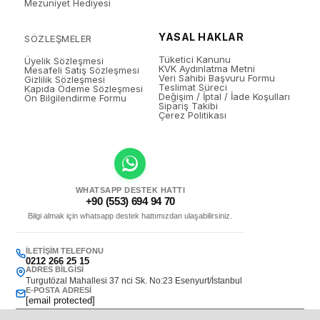
Mezuniyet Hediyesi
YASAL HAKLAR
SÖZLEŞMELER
Tüketici Kanunu
Üyelik Sözleşmesi
KVK Aydınlatma Metni
Mesafeli Satış Sözleşmesi
Veri Sahibi Başvuru Formu
Gizlilik Sözleşmesi
Teslimat Süreci
Kapıda Ödeme Sözleşmesi
Değişim / İptal / İade Koşulları
Ön Bilgilendirme Formu
Sipariş Takibi
Çerez Politikası
WHATSAPP DESTEK HATTI
+90 (553) 694 94 70
Bilgi almak için whatsapp destek hattımızdan ulaşabilirsiniz.
İLETIŞIM TELEFONU
0212 266 25 15
ADRES BILGISI
Turgutözal Mahallesi 37 nci Sk. No:23 Esenyurt/İstanbul
E-POSTA ADRESI
[email protected]