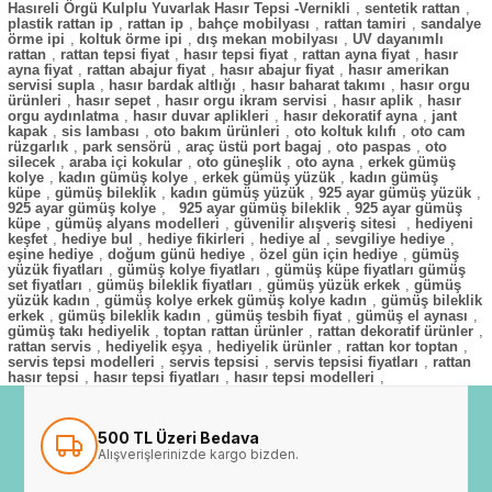
Hasıreli Örgü Kulplu Yuvarlak Hasır Tepsi -Vernikli
,
sentetik rattan
,
plastik rattan ip
,
rattan ip
,
bahçe mobilyası
,
rattan tamiri
,
sandalye
örme ipi
,
koltuk örme ipi
,
dış mekan mobilyası
,
UV dayanımlı
rattan
,
rattan tepsi fiyat
,
hasır tepsi fiyat
,
rattan ayna fiyat
,
hasır
ayna fiyat
,
rattan abajur fiyat
,
hasır abajur fiyat
,
hasır amerikan
servisi supla
,
hasır bardak altlığı
,
hasır baharat takımı
,
hasır orgu
ürünleri
,
hasır sepet
,
hasır orgu ikram servisi
,
hasır aplik
,
hasır
orgu aydınlatma
,
hasır duvar aplikleri
,
hasır dekoratif ayna
,
jant
kapak
,
sis lambası
,
oto bakım ürünleri
,
oto koltuk kılıfı
,
oto cam
rüzgarlık
,
park sensörü
,
araç üstü port bagaj
,
oto paspas
,
oto
silecek
,
araba içi kokular
,
oto güneşlik
,
oto ayna
,
erkek gümüş
kolye
,
kadın gümüş kolye
,
erkek gümüş yüzük
,
kadın gümüş
küpe
,
gümüş bileklik
,
kadın gümüş yüzük
,
925 ayar gümüş yüzük
,
925 ayar gümüş kolye
,
925 ayar gümüş bileklik
,
925 ayar gümüş
küpe
,
gümüş alyans modelleri
,
güvenilir alışveriş sitesi
,
hediyeni
keşfet
,
hediye bul
,
hediye fikirleri
,
hediye al
,
sevgiliye hediye
,
eşine hediye
,
doğum günü hediye
,
özel gün için hediye
,
gümüş
yüzük fiyatları
,
gümüş kolye fiyatları
,
gümüş küpe fiyatları gümüş
set fiyatları
,
gümüş bileklik fiyatları
,
gümüş yüzük erkek
,
gümüş
yüzük kadın
,
gümüş kolye erkek gümüş kolye kadın
,
gümüş bileklik
erkek
,
gümüş bileklik kadın
,
gümüş tesbih fiyat
,
gümüş el aynası
,
gümüş takı hediyelik
,
toptan rattan ürünler
,
rattan dekoratif ürünler
,
rattan servis
,
hediyelik eşya
,
hediyelik ürünler
,
rattan kor toptan
,
servis tepsi modelleri
,
servis tepsisi
,
servis tepsisi fiyatları
,
rattan
hasır tepsi
,
hasır tepsi fiyatları
,
hasır tepsi modelleri
,
500 TL Üzeri Bedava
Alışverişlerinizde kargo bizden.