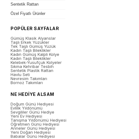
Sentetik Rattan
Özel Fiyatlı Ürünler
POPÜLER SAYFALAR
Gümüş Klasik Alyanslar
Taşlı Erkek Yüzükler
Tek Taşlı Gümüş Yüzük
Kadın Taşlı Bileklikler
Kadın Gümüş Kalpli Kolye
Kadın Taşlı Bileklikler
Kelebek-Yusufçuk Kolyeler
Sıkma Kehribar Tesbih
Sentetik Plastik Rattan
Havlu Seti
Nevresim Takımları
Bornoz Takımları
NE HEDİYE ALSAM
Doğum Günü Hediyesi
Evlilik Yıldönümü
Sevgililer Günü Hediye
Yeni Ev Hediyesi
Tanışma Yıldönümü Hediyesi
Öğretmen Günü Hediyesi
Anneler Günü Hediyesi
Yeni Doğan Hediyesi
Babalar Günü Hediyesi