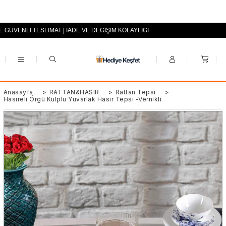
E GÜVENLİ TESLİMAT | İADE VE DEĞİŞİM KOLAYLIĞI
+90 (0553) 694 94 70
Anasayfa
>
RATTAN&HASIR
>
Rattan Tepsi
>
Hasıreli Örgü Kulplu Yuvarlak Hasır Tepsi -Vernikli