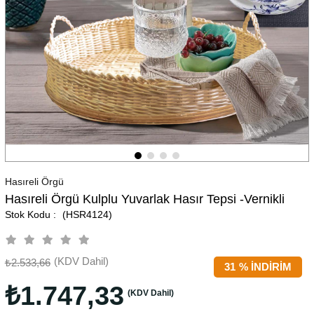
Hasıreli Örgü
Hasıreli Örgü Kulplu Yuvarlak Hasır Tepsi -Vernikli
(HSR4124)
(KDV Dahil)
₺2.533,66
31
%
İNDIRIM
₺1.747,33
(KDV Dahil)