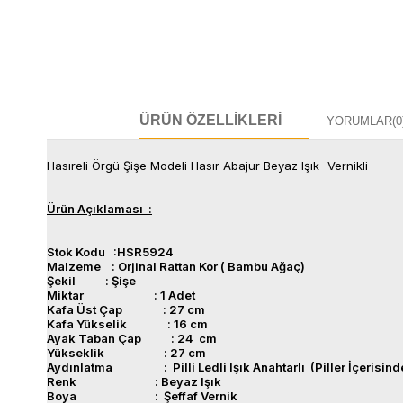
ÜRÜN ÖZELLIKLERI
YORUMLAR
(0
Hasıreli Örgü Şişe Modeli Hasır Abajur Beyaz Işık -Vernikli
Ürün Açıklaması :
Stok Kodu :HSR5924
Malzeme : Orjinal Rattan Kor ( Bambu Ağaç)
Şekil : Şişe
Miktar : 1 Adet
Kafa Üst Çap : 27 cm
Kafa Yükselik : 16 cm
Ayak Taban Çap : 24 cm
Yükseklik : 27 cm
Aydınlatma : Pilli Ledli Işık Anahtarlı (Piller İçerisind
Renk : Beyaz Işık
Boya : Şeffaf Vernik