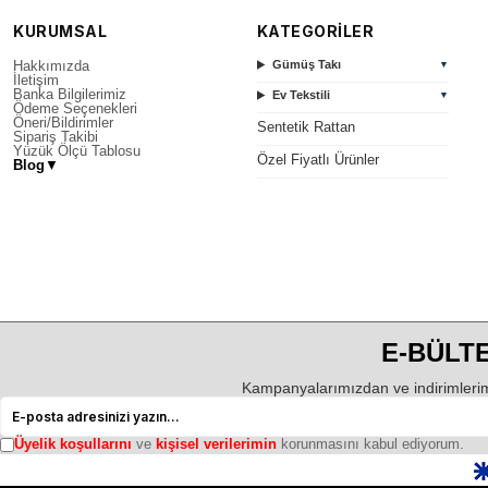
KURUMSAL
KATEGORİLER
Hakkımızda
Gümüş Takı
▼
İletişim
Banka Bilgilerimiz
Ev Tekstili
▼
Ödeme Seçenekleri
Öneri/Bildirimler
Sentetik Rattan
Sipariş Takibi
Yüzük Ölçü Tablosu
Özel Fiyatlı Ürünler
Blog
▼
E-BÜLTE
Kampanyalarımızdan ve indirimlerim
Üyelik koşullarını
ve
kişisel verilerimin
korunmasını kabul ediyorum.