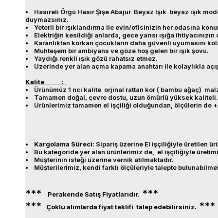
• Hasıreli Örgü Hasır Şişe Abajur Beyaz Işık beyaz ışık modeli
duymazsınız.
• Yeterli bir ışıklandırma ile evin/ofisinizin her odasına konu
• Elektriğin kesildiği anlarda, gece yarısı ışığa ihtiyacınızın
• Karanlıktan korkan çocukların daha güvenli uyumasını kolay
• Muhteşem bir ambiyans ve göze hoş gelen bir ışık şovu.
• Yaydığı renkli ışık gözü rahatsız etmez.
• Üzerinde yer alan açma kapama anahtarı ile kolaylıkla açıp
Kalite :
• Ürünümüz 1 nci kalite orjinal rattan kor ( bambu ağaç) malz
• Tamamen doğal, çevre dostu, uzun ömürlü yüksek kaliteli.
• Ürünlerimiz tamamen el işçiliği olduğundan, ölçülerin de 
•
Kargolama Süreci:
Sipariş üzerine El işçiliğiyle üretilen 
• Bu kategoride yer alan ürünlerimiz de, el işçiliğiyle üreti
• Müşterinin isteği üzerine vernik atılmaktadır.
• Müşterilerimiz, kendi farklı ölçüleriyle talepte bulunabilme
***
***
Perakende Satış Fiyatlarıdır.
***
***
Çoklu alımlarda fiyat teklifi talep edebilirsiniz.