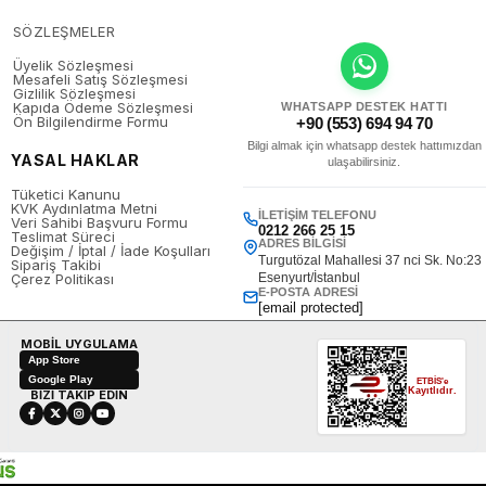
SÖZLEŞMELER
Üyelik Sözleşmesi
Mesafeli Satış Sözleşmesi
Gizlilik Sözleşmesi
Kapıda Ödeme Sözleşmesi
WHATSAPP DESTEK HATTI
Ön Bilgilendirme Formu
+90 (553) 694 94 70
Bilgi almak için whatsapp destek hattımızdan
YASAL HAKLAR
ulaşabilirsiniz.
Tüketici Kanunu
KVK Aydınlatma Metni
İLETIŞIM TELEFONU
Veri Sahibi Başvuru Formu
0212 266 25 15
Teslimat Süreci
ADRES BILGISI
Değişim / İptal / İade Koşulları
Turgutözal Mahallesi 37 nci Sk. No:23
Sipariş Takibi
Çerez Politikası
Esenyurt/İstanbul
E-POSTA ADRESI
[email protected]
MOBİL UYGULAMA
App Store
Google Play
ETBİS'e
Kayıtlıdır.
BİZİ TAKİP EDİN