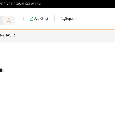
ADE VE DEĞİŞİM KOLAYLIĞI
Üye Girişi
Sepetim
AN&HASIR
kli