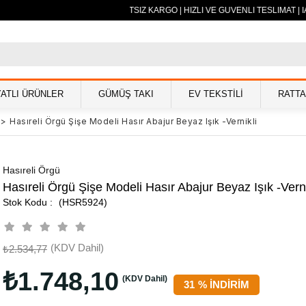
500 TL VE ÜZERİ ÜCRETSİZ KARGO | HIZLI VE GÜVENLİ TESLİMAT | İ
YATLI ÜRÜNLER
GÜMÜŞ TAKI
EV TEKSTİLİ
RATT
>
Hasıreli Örgü Şişe Modeli Hasır Abajur Beyaz Işık -Vernikli
Hasıreli Örgü
Hasıreli Örgü Şişe Modeli Hasır Abajur Beyaz Işık -Verni
(HSR5924)
(KDV Dahil)
₺2.534,77
₺1.748,10
(KDV Dahil)
31
%
İNDIRIM