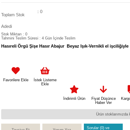
:
0
Toplam Stok
Adedi
Stok Miktarı
:
0
Tahmini Teslim Süresi
:
4 Gün İçinde Teslim
Hasıreli Örgü Şişe Hasır Abajur Beyaz Işık-Vernikli el işciliğiyle 
Favorilere Ekle
İstek Listeme
Ekle
İndirimli Ürün
Fiyat Düşünce
Karg
Haber Ver
Ürün stoklarımızda 
Sorular (0) ve
Tavsiye Et
Yorum Yaz