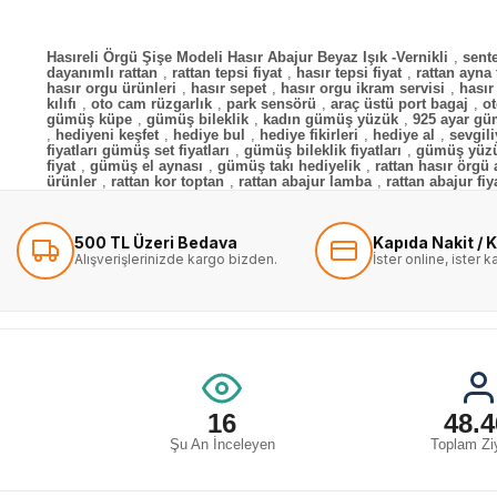
Hasıreli Örgü Şişe Modeli Hasır Abajur Beyaz Işık -Vernikli
,
sente
dayanımlı rattan
,
rattan tepsi fiyat
,
hasır tepsi fiyat
,
rattan ayna 
hasır orgu ürünleri
,
hasır sepet
,
hasır orgu ikram servisi
,
hasır
kılıfı
,
oto cam rüzgarlık
,
park sensörü
,
araç üstü port bagaj
,
o
gümüş küpe
,
gümüş bileklik
,
kadın gümüş yüzük
,
925 ayar g
,
hediyeni keşfet
,
hediye bul
,
hediye fikirleri
,
hediye al
,
sevgil
fiyatları gümüş set fiyatları
,
gümüş bileklik fiyatları
,
gümüş yüzü
fiyat
,
gümüş el aynası
,
gümüş takı hediyelik
,
rattan hasır örgü 
ürünler
,
rattan kor toptan
,
rattan abajur lamba
,
rattan abajur fiy
500 TL Üzeri Bedava
Kapıda Nakit / K
Alışverişlerinizde kargo bizden.
İster online, ister 
16
48.4
Şu An İnceleyen
Toplam Ziy