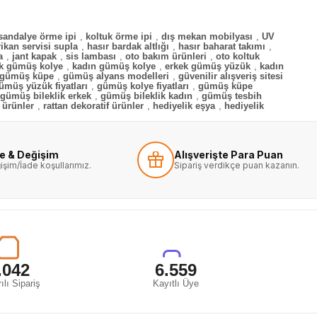
sandalye örme ipi
,
koltuk örme ipi
,
dış mekan mobilyası
,
UV
ikan servisi supla
,
hasır bardak altlığı
,
hasır baharat takımı
,
a
,
jant kapak
,
sis lambası
,
oto bakım ürünleri
,
oto koltuk
k gümüş kolye
,
kadın gümüş kolye
,
erkek gümüş yüzük
,
kadın
 gümüş küpe
,
gümüş alyans modelleri
,
güvenilir alışveriş sitesi
ümüş yüzük fiyatları
,
gümüş kolye fiyatları
,
gümüş küpe
gümüş bileklik erkek
,
gümüş bileklik kadın
,
gümüş tesbih
 ürünler
,
rattan dekoratif ürünler
,
hediyelik eşya
,
hediyelik
de & Değişim
Alışverişte Para Puan
işim/İade koşullarımız.
Sipariş verdikçe puan kazanın.
.042
6.559
ılı Sipariş
Kayıtlı Üye