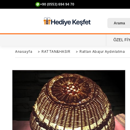
+90 (0553) 694 94 70
ÖZEL Fİ
Anasayfa
>
RATTAN&HASIR
>
Rattan Abajur Aydınlatma