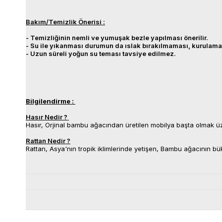
Bakım/Temizlik Önerisi :
- Temizliğinin nemli ve yumuşak bezle yapılması önerilir.
- Su ile yıkanması durumun da ıslak bırakılmaması, kurulama
- Uzun süreli yoğun su teması tavsiye edilmez.
Bilgilendirme :
Hasır Nedir ?
Hasır, Orjinal bambu ağacından üretilen mobilya başta olmak üz
Rattan Nedir ?
Rattan, Asya'nın tropik iklimlerinde yetişen, Bambu ağacının bükü