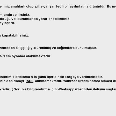
miz anahtarlı olup, pille çalışan ledli bir aydınlatma ürünüdür. Bu mo
mlandırabilirsiniz.
 olduğu vb. durumlar da yararlanabilirsiniz.
laştırır.
 kapatabilirsiniz.
emeden el işçiliğiyle üretilmiş ve beğenilere sunulmuştur.
+/- 1 cm oynama olabilmektedir.
ürünlerimiz ortalama 4 iş günü içerisinde kargoya verilmektedir.
minin den dolayı
İADE
alınmamaktadır. Yalnızca üretim hatası olması d
ktedir. ( Soru ve bilgilendirme için Whatsapp üzerinden iletişim sağla