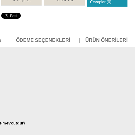
Cevaplar (0)
ÖDEME SEÇENEKLERI
ÜRÜN ÖNERILERI
)
e mevcutdur)