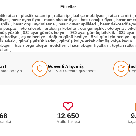
Etiketler
tik rattan
,
plastik rattan ip
,
rattan ip
,
bahçe mobilyası
,
rattan tamiri
,
fiyat
,
hasır ayna fiyat
,
rattan abajur fiyat
,
hasır abajur fiyat
,
hasır amer
 aplik
,
hasır orgu aydınlatma
,
hasır duvar aplikleri
,
hasır dekoratif ayn
to paspas
,
oto silecek
,
araba içi kokular
,
oto güneşlik
,
oto ayna
,
erke
ümüş yüzük
,
925 ayar gümüş kolye
,
925 ayar gümüş bileklik
,
925 ayar
iye hediye
,
eşine hediye
,
doğum günü hediye
,
özel gün için hediye
,
g
k erkek
,
gümüş yüzük kadın
,
gümüş kolye erkek gümüş kolye kadın
,
abajur
,
hasır örgü abajur modelleri
,
hasır abajur fiyatları
,
toptan rattan
atlari
,
art
Güvenli Alışveriş
İa
kapıda ödeyin.
SSL & 3D Secure güvencesi.
Değ
68
12.650
9
aretçi
Mutlu Takipçi
Başar