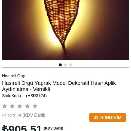
Hasıreli Örgü
Hasıreli Örgü Yaprak Model Dekoratif Hasır Aplik
Aydınlatma - Vernikli
(HSR3724)
(KDV Dahil)
₺1.313,28
31
%
İNDIRIM
₺905,51
(KDV Dahil)