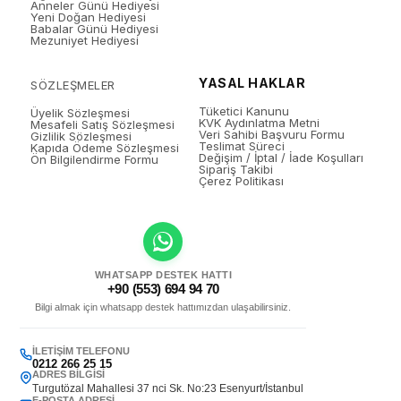
Anneler Günü Hediyesi
Yeni Doğan Hediyesi
Babalar Günü Hediyesi
Mezuniyet Hediyesi
YASAL HAKLAR
SÖZLEŞMELER
Tüketici Kanunu
Üyelik Sözleşmesi
KVK Aydınlatma Metni
Mesafeli Satış Sözleşmesi
Veri Sahibi Başvuru Formu
Gizlilik Sözleşmesi
Teslimat Süreci
Kapıda Ödeme Sözleşmesi
Değişim / İptal / İade Koşulları
Ön Bilgilendirme Formu
Sipariş Takibi
Çerez Politikası
WHATSAPP DESTEK HATTI
+90 (553) 694 94 70
Bilgi almak için whatsapp destek hattımızdan ulaşabilirsiniz.
İLETIŞIM TELEFONU
0212 266 25 15
ADRES BILGISI
Turgutözal Mahallesi 37 nci Sk. No:23 Esenyurt/İstanbul
E-POSTA ADRESI