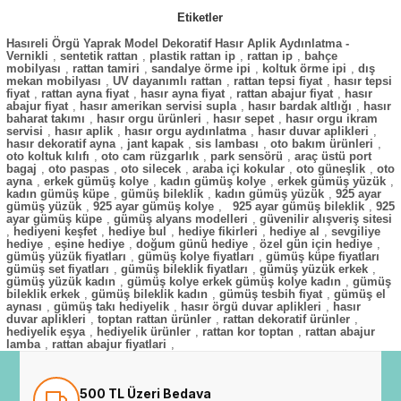
Etiketler
Hasıreli Örgü Yaprak Model Dekoratif Hasır Aplik Aydınlatma -
Vernikli
,
sentetik rattan
,
plastik rattan ip
,
rattan ip
,
bahçe
mobilyası
,
rattan tamiri
,
sandalye örme ipi
,
koltuk örme ipi
,
dış
mekan mobilyası
,
UV dayanımlı rattan
,
rattan tepsi fiyat
,
hasır tepsi
fiyat
,
rattan ayna fiyat
,
hasır ayna fiyat
,
rattan abajur fiyat
,
hasır
abajur fiyat
,
hasır amerikan servisi supla
,
hasır bardak altlığı
,
hasır
baharat takımı
,
hasır orgu ürünleri
,
hasır sepet
,
hasır orgu ikram
servisi
,
hasır aplik
,
hasır orgu aydınlatma
,
hasır duvar aplikleri
,
hasır dekoratif ayna
,
jant kapak
,
sis lambası
,
oto bakım ürünleri
,
oto koltuk kılıfı
,
oto cam rüzgarlık
,
park sensörü
,
araç üstü port
bagaj
,
oto paspas
,
oto silecek
,
araba içi kokular
,
oto güneşlik
,
oto
ayna
,
erkek gümüş kolye
,
kadın gümüş kolye
,
erkek gümüş yüzük
,
kadın gümüş küpe
,
gümüş bileklik
,
kadın gümüş yüzük
,
925 ayar
gümüş yüzük
,
925 ayar gümüş kolye
,
925 ayar gümüş bileklik
,
925
ayar gümüş küpe
,
gümüş alyans modelleri
,
güvenilir alışveriş sitesi
,
hediyeni keşfet
,
hediye bul
,
hediye fikirleri
,
hediye al
,
sevgiliye
hediye
,
eşine hediye
,
doğum günü hediye
,
özel gün için hediye
,
gümüş yüzük fiyatları
,
gümüş kolye fiyatları
,
gümüş küpe fiyatları
gümüş set fiyatları
,
gümüş bileklik fiyatları
,
gümüş yüzük erkek
,
gümüş yüzük kadın
,
gümüş kolye erkek gümüş kolye kadın
,
gümüş
bileklik erkek
,
gümüş bileklik kadın
,
gümüş tesbih fiyat
,
gümüş el
aynası
,
gümüş takı hediyelik
,
hasır örgü duvar aplikleri
,
hasır
duvar aplikleri
,
toptan rattan ürünler
,
rattan dekoratif ürünler
,
hediyelik eşya
,
hediyelik ürünler
,
rattan kor toptan
,
rattan abajur
lamba
,
rattan abajur fiyatlari
,
500 TL Üzeri Bedava