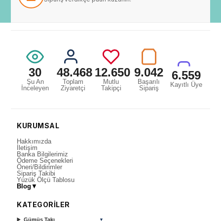
30
48.468
12.650
9.042
6.559
Şu An
Toplam
Mutlu
Başarılı
Kayıtlı Üye
İnceleyen
Ziyaretçi
Takipçi
Sipariş
KURUMSAL
Hakkımızda
İletişim
Banka Bilgilerimiz
Ödeme Seçenekleri
Öneri/Bildirimler
Sipariş Takibi
Yüzük Ölçü Tablosu
Blog
▼
KATEGORİLER
Gümüş Takı
▼