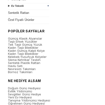
Ev Tekstili
▼
Sentetik Rattan
Özel Fiyatlı Ürünler
POPÜLER SAYFALAR
Gümüş Klasik Alyanslar
Taşlı Erkek Yüzükler
Tek Taşlı Gümüş Yüzük
Kadın Taşlı Bileklikler
Kadın Gümüş Kalpli Kolye
Kadın Taşlı Bileklikler
Kelebek-Yusufçuk Kolyeler
Sıkma Kehribar Tesbih
Sentetik Plastik Rattan
Havlu Seti
Nevresim Takımları
Bornoz Takımları
NE HEDİYE ALSAM
Doğum Günü Hediyesi
Evlilik Yıldönümü
Sevgililer Günü Hediye
Yeni Ev Hediyesi
Tanışma Yıldönümü Hediyesi
Öğretmen Günü Hediyesi