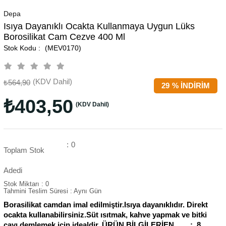
Depa
Isıya Dayanıklı Ocakta Kullanmaya Uygun Lüks
Borosilikat Cam Cezve 400 Ml
(MEV0170)
(KDV Dahil)
₺564,90
29
%
İNDIRIM
₺403,50
(KDV Dahil)
:
0
Toplam Stok
Adedi
Stok Miktarı
:
0
Tahmini Teslim Süresi
:
Aynı Gün
Borasilikat camdan imal edilmiştir.Isıya dayanıklıdır. Direkt
ocakta kullanabilirsiniz.Süt ısıtmak, kahve yapmak ve bitki
çayı demlemek için idealdir. ÜRÜN BİLGİLERİEN : 8