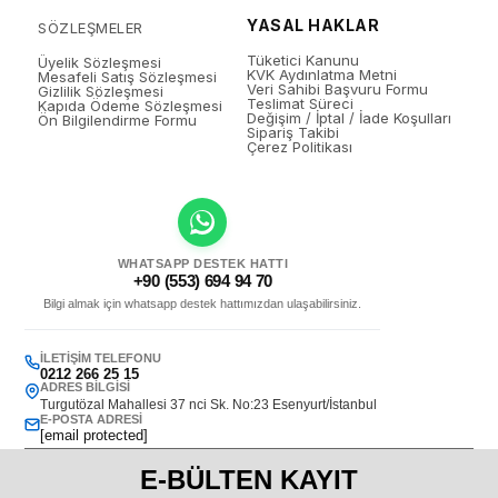
YASAL HAKLAR
SÖZLEŞMELER
Tüketici Kanunu
Üyelik Sözleşmesi
KVK Aydınlatma Metni
Mesafeli Satış Sözleşmesi
Veri Sahibi Başvuru Formu
Gizlilik Sözleşmesi
Teslimat Süreci
Kapıda Ödeme Sözleşmesi
Değişim / İptal / İade Koşulları
Ön Bilgilendirme Formu
Sipariş Takibi
Çerez Politikası
WHATSAPP DESTEK HATTI
+90 (553) 694 94 70
Bilgi almak için whatsapp destek hattımızdan ulaşabilirsiniz.
İLETIŞIM TELEFONU
0212 266 25 15
ADRES BILGISI
Turgutözal Mahallesi 37 nci Sk. No:23 Esenyurt/İstanbul
E-POSTA ADRESI
[email protected]
E-BÜLTEN KAYIT