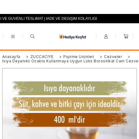
I VE GÜVENLİ TESLİMAT | İADE VE DEĞİŞİM KOLAYLIĞI
+90 (0553) 694 94 70
Anasayfa
>
ZÜCCACİYE
>
Pişirme Ürünleri
>
Cezveler
>
Isıya Dayanıklı Ocakta Kullanmaya Uygun Lüks Borosilikat Cam Cezve