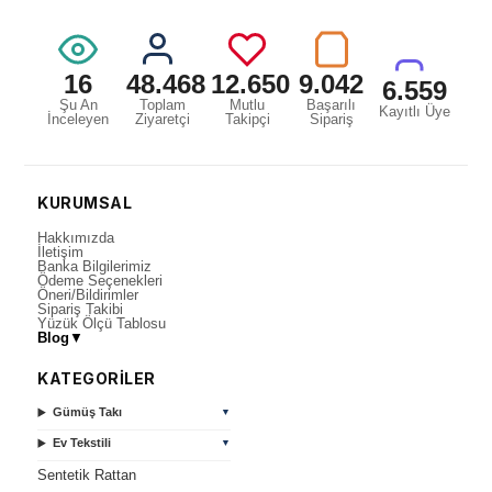
16
48.468
12.650
9.042
6.559
Şu An
Toplam
Mutlu
Başarılı
Kayıtlı Üye
İnceleyen
Ziyaretçi
Takipçi
Sipariş
KURUMSAL
Hakkımızda
İletişim
Banka Bilgilerimiz
Ödeme Seçenekleri
Öneri/Bildirimler
Sipariş Takibi
Yüzük Ölçü Tablosu
Blog
▼
KATEGORİLER
Gümüş Takı
▼
Ev Tekstili
▼
Sentetik Rattan