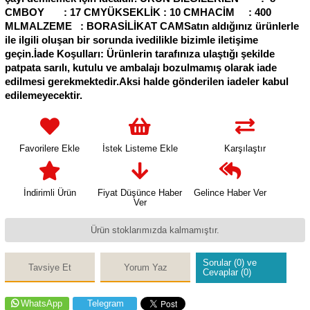
CMBOY : 17 CMYÜKSEKLİK : 10 CMHACİM : 400
MLMALZEME : BORASİLİKAT CAMSatın aldığınız ürünlerle
ile ilgili oluşan bir sorunda ivedilikle bizimle iletişime
geçin.İade Koşulları: Ürünlerin tarafınıza ulaştığı şekilde
patpata sarılı, kutulu ve ambalajı bozulmamış olarak iade
edilmesi gerekmektedir.Aksi halde gönderilen iadeler kabul
edilemeyecektir.
Favorilere Ekle
İstek Listeme Ekle
Karşılaştır
İndirimli Ürün
Fiyat Düşünce Haber
Gelince Haber Ver
Ver
Ürün stoklarımızda kalmamıştır.
Sorular (0) ve
Tavsiye Et
Yorum Yaz
Cevaplar (0)
WhatsApp
Telegram