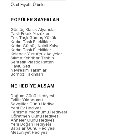
Özel Fiyatlı Ürünler
POPÜLER SAYFALAR
Gümüş Klasik Alyanslar
Taşlı Erkek Yüzükler
Tek Taşlı Gümüş Yüzük
Kadın Taşlı Bileklikler
Kadın Gümüş Kalpli Kolye
Kadın Taşlı Bileklikler
Kelebek-Yusufçuk Kolyeler
Sıkma Kehribar Tesbih
Sentetik Plastik Rattan
Havlu Seti
Nevresim Takımları
Bornoz Takımları
NE HEDİYE ALSAM
Doğum Günü Hediyesi
Evlilik Yıldönümü
Sevgililer Günü Hediye
Yeni Ev Hediyesi
Tanışma Yıldönümü Hediyesi
Öğretmen Günü Hediyesi
Anneler Günü Hediyesi
Yeni Doğan Hediyesi
Babalar Günü Hediyesi
Mezuniyet Hediyesi