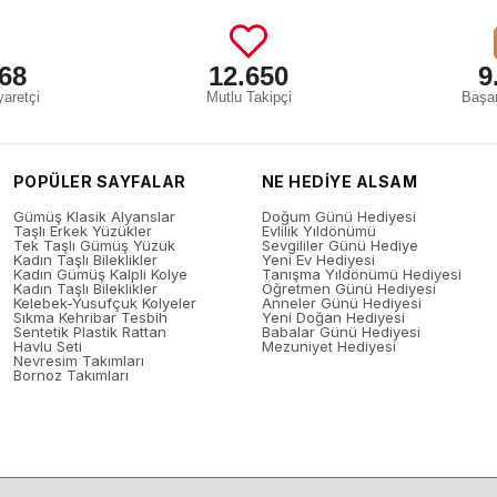
68
12.650
9
aretçi
Mutlu Takipçi
Başar
POPÜLER SAYFALAR
NE HEDİYE ALSAM
Gümüş Klasik Alyanslar
Doğum Günü Hediyesi
Taşlı Erkek Yüzükler
Evlilik Yıldönümü
Tek Taşlı Gümüş Yüzük
Sevgililer Günü Hediye
Kadın Taşlı Bileklikler
Yeni Ev Hediyesi
Kadın Gümüş Kalpli Kolye
Tanışma Yıldönümü Hediyesi
Kadın Taşlı Bileklikler
Öğretmen Günü Hediyesi
Kelebek-Yusufçuk Kolyeler
Anneler Günü Hediyesi
Sıkma Kehribar Tesbih
Yeni Doğan Hediyesi
Sentetik Plastik Rattan
Babalar Günü Hediyesi
Havlu Seti
Mezuniyet Hediyesi
Nevresim Takımları
Bornoz Takımları