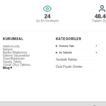
24
48.4
Şu An İnceleyen
Toplam Ziy
KURUMSAL
KATEGORİLER
Hakkımızda
Gümüş Takı
▼
İletişim
Banka Bilgilerimiz
Ev Tekstili
▼
Ödeme Seçenekleri
Öneri/Bildirimler
Sentetik Rattan
Sipariş Takibi
Yüzük Ölçü Tablosu
Özel Fiyatlı Ürünler
Blog
▼