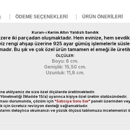
ÖDEME SEÇENEKLERI
ÜRÜN ÖNERILERI
)
Kuran-ı Kerim Altın Yaldızlı Sandık
zere iki parçadan oluşmaktadır. Hem evinize, hem sevdik
iz rengi ahşap üzerine 925 ayar gümüş işlemelerle süslenmi
adır. Bu şık ve çok özel ürün tamamen el emeği ile üretilm
ÖLÇÜLER:
Boyu: 8 cm.
Genişlik: 15,50 cm.
Uzunluk: 11,8 cm.
ne atölyemiz de size özel ölçülerde üretilmektedir.
Yönetmeliği (Madde 15/a) uyarınca kişiye özel üretim statüsündedir.
anması durumunda, çözüm için
"Satıcıya Soru Sor"
paneli üzerinden v
ek için ücretsiz revizyon desteği sağlamaktadır.
alarını detaylıca okumanızı ve yüzük ölçüsü tablomuzu incelemenizi ö