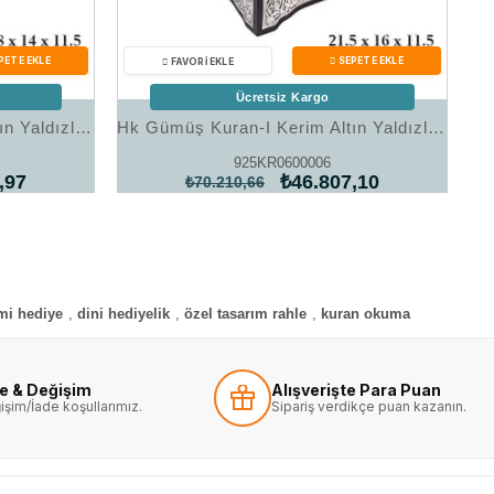
Ücretsiz Kargo
Hk Gümüş Kuran-I Kerim Altın Yaldızlı Sandık|Gümüş Takı Hediyelik Ürünler
Hk Gümüş Kuran-I Kerim Altın Yaldızlı Sandık|Gümüş Takı Hediyelik Ürünler
925KR0600006
,97
₺46.807,10
₺70.210,66
mi hediye
,
dini hediyelik
,
özel tasarım rahle
,
kuran okuma
de & Değişim
Alışverişte Para Puan
işim/İade koşullarımız.
Sipariş verdikçe puan kazanın.