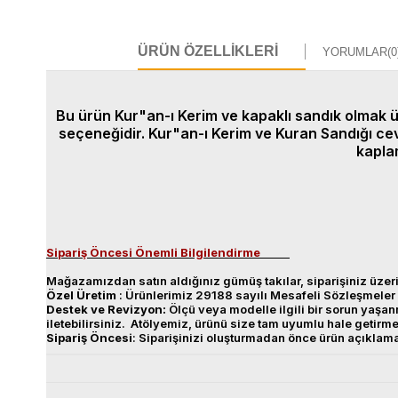
ÜRÜN ÖZELLIKLERI
YORUMLAR
(0
Bu ürün Kur"an-ı Kerim ve kapaklı sandık olmak ü
seçeneğidir. Kur"an-ı Kerim ve Kuran Sandığı cev
kaplam
Sipariş Öncesi Önemli Bilgilendirme
Mağazamızdan satın aldığınız gümüş takılar, siparişiniz üzeri
Özel
Üretim
: Ürünlerimiz 29188 sayılı Mesafeli Sözleşmeler 
Destek
ve
Revizyon
:
Ölçü veya modelle ilgili bir sorun yaş
iletebilirsiniz. Atölyemiz, ürünü size tam uyumlu hale getirm
Sipariş
Öncesi
: Siparişinizi oluşturmadan önce ürün açıklam