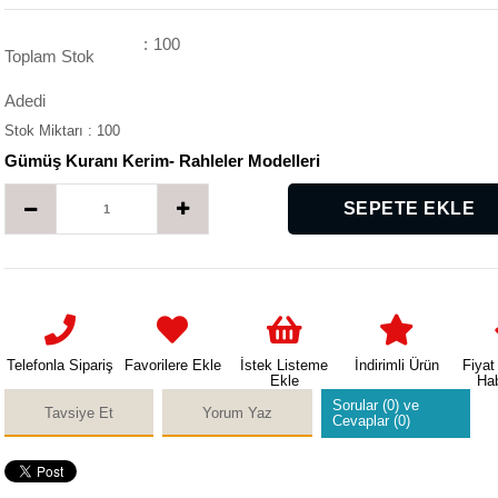
:
100
Toplam Stok
Adedi
Stok Miktarı
:
100
Gümüş Kuranı Kerim- Rahleler Modelleri
Telefonla Sipariş
Favorilere Ekle
İstek Listeme
İndirimli Ürün
Fiyat
Ekle
Ha
Sorular (0) ve
Tavsiye Et
Yorum Yaz
Cevaplar (0)