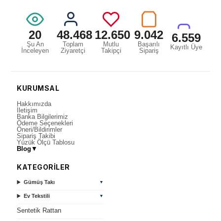
20
48.468
12.650
9.042
6.559
Şu An
Toplam
Mutlu
Başarılı
Kayıtlı Üye
İnceleyen
Ziyaretçi
Takipçi
Sipariş
KURUMSAL
Hakkımızda
İletişim
Banka Bilgilerimiz
Ödeme Seçenekleri
Öneri/Bildirimler
Sipariş Takibi
Yüzük Ölçü Tablosu
Blog
▼
KATEGORİLER
Gümüş Takı
▼
Ev Tekstili
▼
Sentetik Rattan