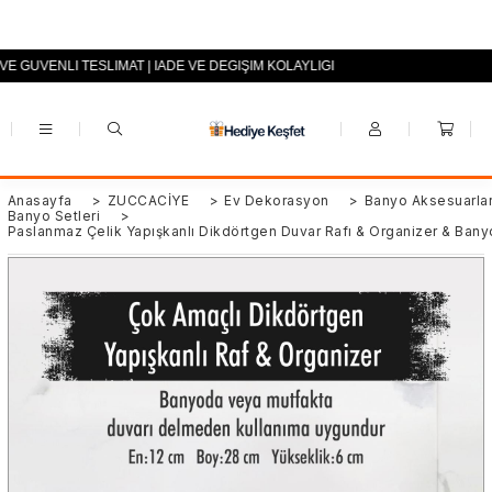
 VE GÜVENLİ TESLİMAT | İADE VE DEĞİŞİM KOLAYLIĞI
+90 (0553) 694 94 70
Anasayfa
>
ZÜCCACİYE
>
Ev Dekorasyon
>
Banyo Aksesuarlar
Banyo Setleri
>
Paslanmaz Çelik Yapışkanlı Dikdörtgen Duvar Rafı & Organizer & Bany