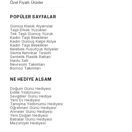
Özel Fiyatlı Ürünler
POPÜLER SAYFALAR
Gümüş Klasik Alyanslar
Taşlı Erkek Yüzükler
Tek Taşlı Gümüş Yüzük
Kadın Taşlı Bileklikler
Kadın Gümüş Kalpli Kolye
Kadın Taşlı Bileklikler
Kelebek-Yusufçuk Kolyeler
Sıkma Kehribar Tesbih
Sentetik Plastik Rattan
Havlu Seti
Nevresim Takımları
Bornoz Takımları
NE HEDİYE ALSAM
Doğum Günü Hediyesi
Evlilik Yıldönümü
Sevgililer Günü Hediye
Yeni Ev Hediyesi
Tanışma Yıldönümü Hediyesi
Öğretmen Günü Hediyesi
Anneler Günü Hediyesi
Yeni Doğan Hediyesi
Babalar Günü Hediyesi
Mezuniyet Hediyesi