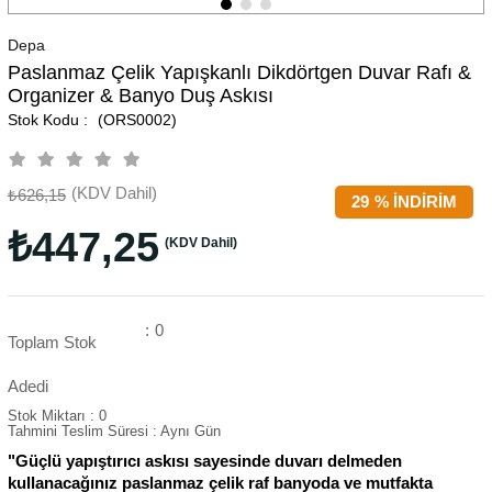
Depa
Paslanmaz Çelik Yapışkanlı Dikdörtgen Duvar Rafı &
Organizer & Banyo Duş Askısı
(ORS0002)
(KDV Dahil)
₺626,15
29
%
İNDIRIM
₺447,25
(KDV Dahil)
:
0
Toplam Stok
Adedi
Stok Miktarı
:
0
Tahmini Teslim Süresi
:
Aynı Gün
"Güçlü yapıştırıcı askısı sayesinde duvarı delmeden
kullanacağınız paslanmaz çelik raf banyoda ve mutfakta