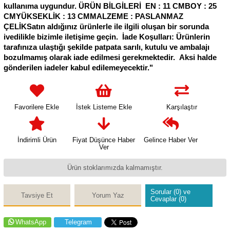
kullanıma uygundur. ÜRÜN BİLGİLERİ EN : 11 CMBOY : 25
CMYÜKSEKLİK : 13 CMMALZEME : PASLANMAZ
ÇELİKSatın aldığınız ürünlerle ile ilgili oluşan bir sorunda
ivedilikle bizimle iletişime geçin. İade Koşulları: Ürünlerin
tarafınıza ulaştığı şekilde patpata sarılı, kutulu ve ambalajı
bozulmamış olarak iade edilmesi gerekmektedir. Aksi halde
gönderilen iadeler kabul edilemeyecektir."
Favorilere Ekle
İstek Listeme Ekle
Karşılaştır
İndirimli Ürün
Fiyat Düşünce Haber
Gelince Haber Ver
Ver
Ürün stoklarımızda kalmamıştır.
Sorular (0) ve
Tavsiye Et
Yorum Yaz
Cevaplar (0)
WhatsApp
Telegram