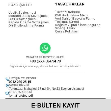
YASAL HAKLAR
SÖZLEŞMELER
Tüketici Kanunu
Üyelik Sözleşmesi
KVK Aydınlatma Metni
Mesafeli Satış Sözleşmesi
Veri Sahibi Başvuru Formu
Gizlilik Sözleşmesi
Teslimat Süreci
Kapıda Ödeme Sözleşmesi
Değişim / İptal / İade Koşulları
Ön Bilgilendirme Formu
Sipariş Takibi
Çerez Politikası
WHATSAPP DESTEK HATTI
+90 (553) 694 94 70
Bilgi almak için whatsapp destek hattımızdan ulaşabilirsiniz.
İLETIŞIM TELEFONU
0212 266 25 15
ADRES BILGISI
Turgutözal Mahallesi 37 nci Sk. No:23 Esenyurt/İstanbul
E-POSTA ADRESI
[email protected]
E-BÜLTEN KAYIT