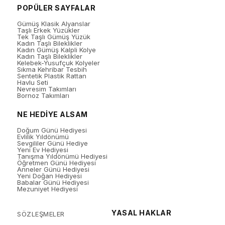
POPÜLER SAYFALAR
Gümüş Klasik Alyanslar
Taşlı Erkek Yüzükler
Tek Taşlı Gümüş Yüzük
Kadın Taşlı Bileklikler
Kadın Gümüş Kalpli Kolye
Kadın Taşlı Bileklikler
Kelebek-Yusufçuk Kolyeler
Sıkma Kehribar Tesbih
Sentetik Plastik Rattan
Havlu Seti
Nevresim Takımları
Bornoz Takımları
NE HEDİYE ALSAM
Doğum Günü Hediyesi
Evlilik Yıldönümü
Sevgililer Günü Hediye
Yeni Ev Hediyesi
Tanışma Yıldönümü Hediyesi
Öğretmen Günü Hediyesi
Anneler Günü Hediyesi
Yeni Doğan Hediyesi
Babalar Günü Hediyesi
Mezuniyet Hediyesi
YASAL HAKLAR
SÖZLEŞMELER