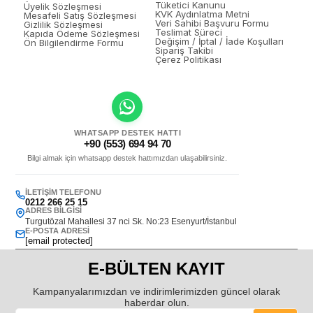
Tüketici Kanunu
Üyelik Sözleşmesi
KVK Aydınlatma Metni
Mesafeli Satış Sözleşmesi
Veri Sahibi Başvuru Formu
Gizlilik Sözleşmesi
Teslimat Süreci
Kapıda Ödeme Sözleşmesi
Değişim / İptal / İade Koşulları
Ön Bilgilendirme Formu
Sipariş Takibi
Çerez Politikası
WHATSAPP DESTEK HATTI
+90 (553) 694 94 70
Bilgi almak için whatsapp destek hattımızdan ulaşabilirsiniz.
İLETIŞIM TELEFONU
0212 266 25 15
ADRES BILGISI
Turgutözal Mahallesi 37 nci Sk. No:23 Esenyurt/İstanbul
E-POSTA ADRESI
[email protected]
E-BÜLTEN KAYIT
Kampanyalarımızdan ve indirimlerimizden güncel olarak
haberdar olun.