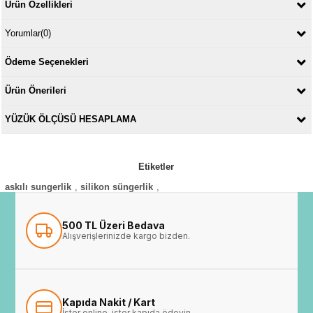
Ürün Özellikleri
Yorumlar
(0)
Ödeme Seçenekleri
Ürün Önerileri
YÜZÜK ÖLÇÜSÜ HESAPLAMA
Etiketler
askılı sungerlik
,
silikon süngerlik
,
500 TL Üzeri Bedava
Alışverişlerinizde kargo bizden.
Kapıda Nakit / Kart
İster online, ister kapıda ödeyin.