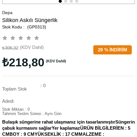
Depa
Silikon Askılı Süngerlik
(GP0313)
(KDV Dahil)
₺306,32
29
%
İNDIRIM
₺218,80
(KDV Dahil)
:
0
Toplam Stok
Adedi
Stok Miktarı
:
0
Tahmini Teslim Süresi
:
Aynı Gün
Bulaşık süngerine rahat ulaşmanız için tasarlanmıştırSüngerin
çabuk kurmasını sağlarYer kaplamazÜRÜN BİLGİLERİEN : 5
CMBOY : 9 CMYÜKSEKLİK : 17 CMMALZEME :