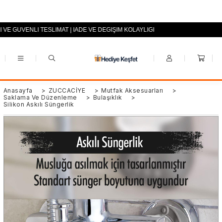
 VE GÜVENLİ TESLİMAT | İADE VE DEĞİŞİM KOLAYLIĞI
+90 (0553) 694 94 70
Anasayfa
>
ZÜCCACİYE
>
Mutfak Aksesuarları
>
Saklama Ve Düzenleme
>
Bulaşıklık
>
Silikon Askılı Süngerlik