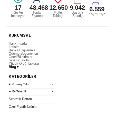
17
48.468
12.650
9.042
6.559
Şu An
Toplam
Mutlu
Başarılı
Kayıtlı Üye
İnceleyen
Ziyaretçi
Takipçi
Sipariş
KURUMSAL
Hakkımızda
İletişim
Banka Bilgilerimiz
Ödeme Seçenekleri
Öneri/Bildirimler
Sipariş Takibi
Yüzük Ölçü Tablosu
Blog
▼
KATEGORİLER
Gümüş Takı
▼
Ev Tekstili
▼
Sentetik Rattan
Özel Fiyatlı Ürünler